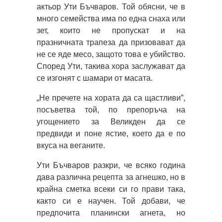
актьор Ути Бъчваров. Той обясни, че в
много семейства има по една снаха или
зет, които не пропускат и на
празничната трапеза да призовават да
не се яде месо, защото това е убийство.
Според Ути, такива хора заслужават да
се изгонят с шамари от масата.
„Не пречете на хората да са щастливи”,
посъветва той, по препоръча на
угощението за Великден да се
предвиди и поне ястие, което да е по
вкуса на веганите.
Ути Бъчваров разкри, че всяко година
дава различна рецепта за агнешко, но в
крайна сметка всеки си го прави така,
както си е научен. Той добави, че
предпочита планински агнета, но