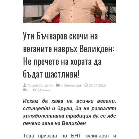
Ути Бъчваров скочи на
веганите навръх Великден:
Не пречете на хората да
бъдат щастливи!
Posted by:
admin
in
Коментари
23.04.2022
0
74 Views
Искам да кажа на всички вегани,
слънцеяди и други, да не развалят
хилядолетната традиция да се яде
печено агне на Великден
Това призова по БНТ кулинарят и