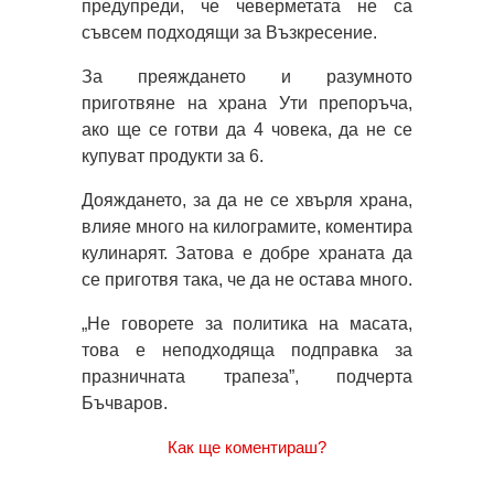
предупреди, че чеверметата не са
съвсем подходящи за Възкресение.
За преяждането и разумното
приготвяне на храна Ути препоръча,
ако ще се готви да 4 човека, да не се
купуват продукти за 6.
Дояждането, за да не се хвърля храна,
влияе много на килограмите, коментира
кулинарят. Затова е добре храната да
се приготвя така, че да не остава много.
„Не говорете за политика на масата,
това е неподходяща подправка за
празничната трапеза”, подчерта
Бъчваров.
Как ще коментираш?