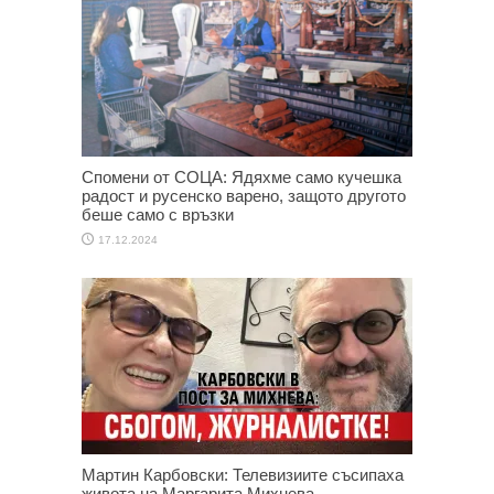
Спомени от СОЦА: Ядяхме само кучешка
радост и русенско варено, защото другото
беше само с връзки
17.12.2024
Мартин Карбовски: Телевизиите съсипаха
живота на Маргарита Михнева