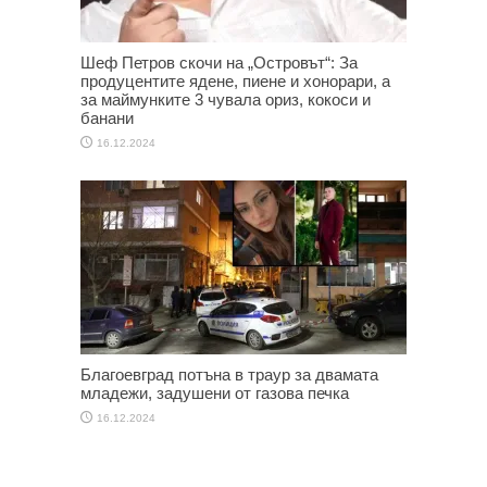
Шеф Петров скочи на „Островът“: За
продуцентите ядене, пиене и хонорари, а
за маймунките 3 чувала ориз, кокоси и
банани
16.12.2024
Благоевград потъна в траур за двамата
младежи, задушени от газова печка
16.12.2024