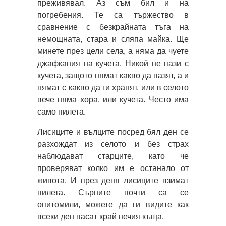
преживявал. Аз съм бил и на
погребения. Те са тържество в
сравнение с безкрайната тъга на
немощната, стара и сляпа майка. Ще
минете през цели села, а няма да чуете
джафкания на кучета. Никой не пази с
кучета, защото нямат какво да пазят, а и
нямат с какво да ги хранят, или в селото
вече няма хора, или кучета. Често има
само пилета.
Лисиците и вълците посред бял ден се
разхождат из селото и без страх
наблюдават старците, като че
проверяват колко им е останало от
живота. И през деня лисиците взимат
пилета. Сърните почти са се
опитомили, можете да ги видите как
всеки ден пасат край нечия къща.