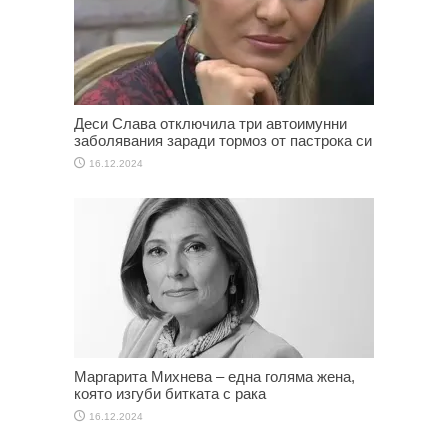
Деси Слава отключила три автоимунни
заболявания заради тормоз от пастрока си
16.12.2024
Маргарита Михнева – една голяма жена,
която изгуби битката с рака
16.12.2024