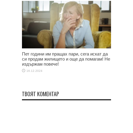
Пет години им пращах пари, сега искат да
си продам жилището и още да помагам! Не
издържам повече!
16.12.2024
ТВОЯТ КОМЕНТАР