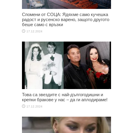
Спомени от СОЦА: Ядяхме само кучешка
радост и русенско варено, защото другото
беше само с връзки
17.12.2024
Това са звездите с най-дългогодишни и
крепки бракове у нас – да ги аплодираме!
17.12.2024