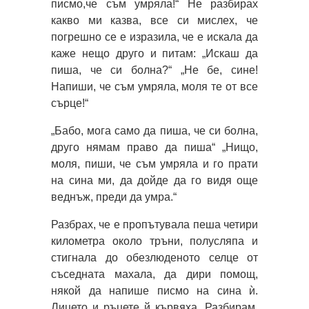
писмо,че съм умряла!“ Не разбирах
какво ми казва, все си мислех, че
погрешно се е изразила, че е искала да
каже нещо друго и питам: „Искаш да
пиша, че си болна?“ „Не бе, сине!
Напиши, че съм умряла, моля те от все
сърце!“
„Бабо, мога само да пиша, че си болна,
друго нямам право да пиша“ „Нищо,
моля, пиши, че съм умряла и го прати
на сина ми, да дойде да го видя още
веднъж, преди да умра.“
Разбрах, че е пропътувала пеша четири
километра около тръни, полусляпа и
стигнала до обезлюденото селце от
съседната махала, да дири помощ,
някой да напише писмо на сина ѝ.
Лицето и ръцете й кървяха. Разбирам,