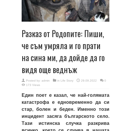
Разказ от Родопите: Пиши,
че съм умряла и го прати
на сина ми, да дойде да го
видя още веднъж
Posted by:
admin
in
Life Story
29.09.2022
0
173 Views
Един поет е казал, че най-голямата
катастрофа е едновременно да си
стар, болен и беден. Именно този
инцидент засяга българското село.
Тази истинска случка разкрива
всичко, което се случва в нашата