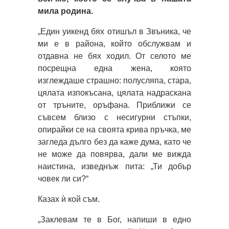
мила родина.
„Един уикенд бях отишъл в Звъника, че
ми е в района, който обслужвам и
отдавна не бях ходил. От селото ме
посрещна една жена, която
изглеждаше страшно: полусляпа, стара,
цялата изпокъсана, цялата надраскана
от тръните, оръфана. Приближи се
съвсем близо с несигурни стъпки,
опирайки се на своята крива пръчка, ме
загледа дълго без да каже дума, като че
не може да повярва, дали ме вижда
наистина, изведнъж пита: „Ти добър
човек ли си?“
Казах ѝ кой съм.
„Заклевам те в Бог, напиши в едно