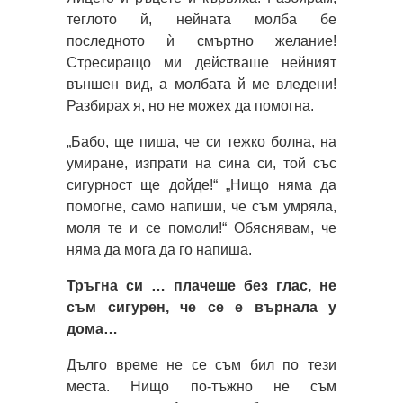
теглото й, нейната молба бе
последното ѝ смъртно желание!
Стресиращо ми действаше нейният
външен вид, а молбата й ме вледени!
Разбирах я, но не можех да помогна.
„Бабо, ще пиша, че си тежко болна, на
умиране, изпрати на сина си, той със
сигурност ще дойде!“ „Нищо няма да
помогне, само напиши, че съм умряла,
моля те и се помоли!“ Обяснявам, че
няма да мога да го напиша.
Тръгна си … плачеше без глас, не
съм сигурен, че се е върнала у
дома…
Дълго време не се съм бил по тези
места. Нищо по-тъжно не съм