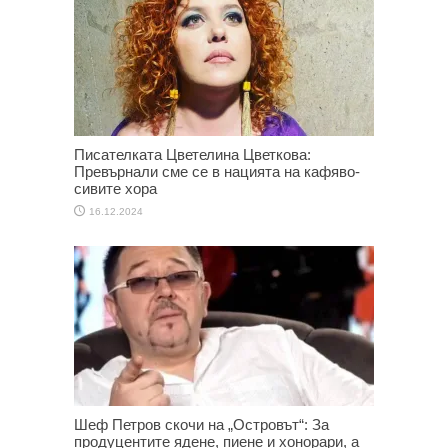
Писателката Цветелина Цветкова:
Превърнали сме се в нацията на кафяво-
сивите хора
16.12.2024
Шеф Петров скочи на „Островът“: За
продуцентите ядене, пиене и хонорари, а