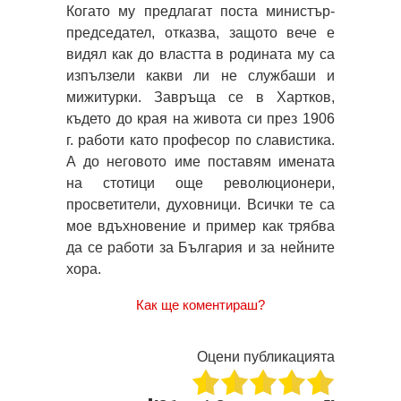
Когато му предлагат поста министър-
председател, отказва, защото вече е
видял как до властта в родината му са
изпълзели какви ли не службаши и
мижитурки. Завръща се в Хартков,
където до края на живота си през 1906
г. работи като професор по славистика.
А до неговото име поставям имената
на стотици още революционери,
просветители, духовници. Всички те са
мое вдъхновение и пример как трябва
да се работи за България и за нейните
хора.
Как ще коментираш?
Оцени публикацията