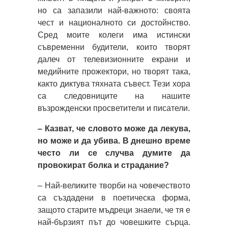
но са запазили най-важното: своята
чест и националното си достойнство.
Сред моите колеги има истински
съвременни будители, които творят
далеч от телевизионните екрани и
медийните прожектори, но творят така,
както диктува тяхната съвест. Тези хора
са следовниците на нашите
възрожденски просветители и писатели.
– Казват, че словото може да лекува,
но може и да убива. В днешно време
често ли се случва думите да
провокират болка и страдание?
– Най-великите творби на човечеството
са създадени в поетическа форма,
защото старите мъдреци знаели, че тя е
най-бързият път до човешките сърца.