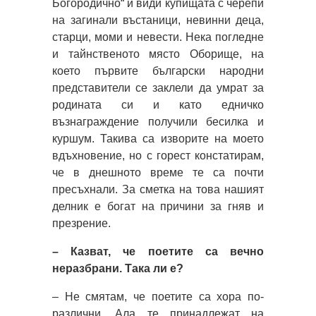
Богородично“ и види купищата с черепи
на загинали въстаници, невинни деца,
старци, моми и невести. Нека погледне
и тайнственото място Оборище, на
което първите български народни
представители се заклели да умрат за
родината си и като едничко
възнаграждение получили бесилка и
куршум. Такива са изворите на моето
вдъхновение, но с горест констатирам,
че в днешното време те са почти
пресъхнали. За сметка на това нашият
делник е богат на причини за гняв и
презрение.
– Казват, че поетите са вечно
неразбрани. Така ли е?
– Не смятам, че поетите са хора по-
различни. Ала те принадлежат на