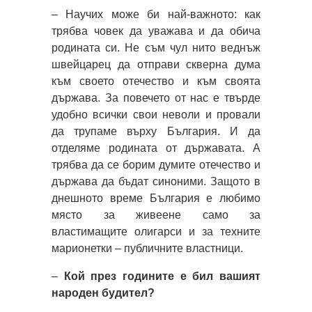
– Научих може би най-важното: как
трябва човек да уважава и да обича
родината си. Не съм чул нито веднъж
швейцарец да отправи скверна дума
към своето отечество и към своята
държава. За повечето от нас е твърде
удобно всички свои неволи и провали
да трупаме върху България. И да
отделяме родината от държавата. А
трябва да се борим думите отечество и
държава да бъдат синоними. Защото в
днешното време България е любимо
място за живеене само за
властимащите олигарси и за техните
марионетки – публичните властници.
–
Кой през годините е бил вашият
народен будител?