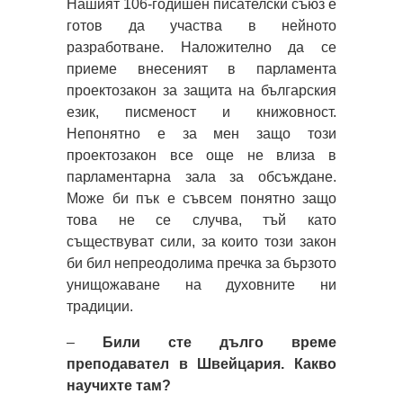
Нашият 106-годишен писателски съюз е
готов да участва в нейното
разработване. Наложително да се
приеме внесеният в парламента
проектозакон за защита на българския
език, писменост и книжовност.
Непонятно е за мен защо този
проектозакон все още не влиза в
парламентарна зала за обсъждане.
Може би пък е съвсем понятно защо
това не се случва, тъй като
съществуват сили, за които този закон
би бил непреодолима пречка за бързото
унищожаване на духовните ни
традиции.
–
Били сте дълго време
преподавател в Швейцария. Какво
научихте там?