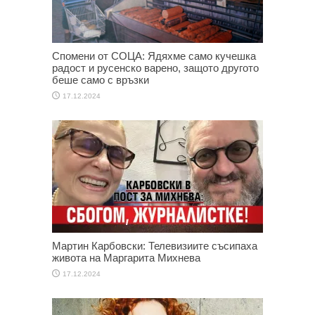
Спомени от СОЦА: Ядяхме само кучешка
радост и русенско варено, защото другото
беше само с връзки
17.12.2024
Мартин Карбовски: Телевизиите съсипаха
живота на Маргарита Михнева
17.12.2024