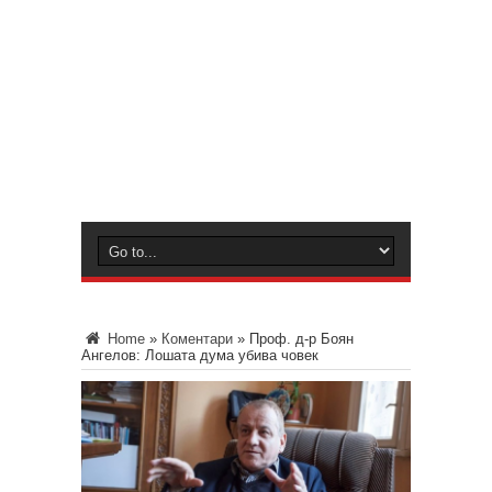
Home
»
Коментари
»
Проф. д-р Боян
Ангелов: Лошата дума убива човек