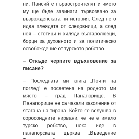
ни. Паисий е първостроителят и името
му ще бъде завинаги първозвано за
възрожденската ни история. След него
идва плеядата от следовници, а след
нея – стотици и хиляди българолюбци,
борци за духовното и за политическо
освобождение от турското робство.
–
Откъде черпите вдъхновение за
писане?
– Последната ми книга „Почти на
поглед“ е посветена на родното ми
място – град Панагюрище. В
Панагюрище не са чакали заколение от
ятагана на тирана. Който се вслушва в
соросоидните нирвани, че не е имало
турско робство, нека иде в
панагюрската църква „Въведение