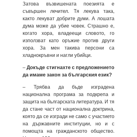
Затова възвишената поезията е
съвършен лечител. Тя лекува така,
както лекуват добрите думи. А лошата
дума може да убие човек. Страшно е,
когато хора, владеещи словото, го
използват като оръжие против други
хора. За мен такива персони са
хладнокръвни и нагли убийци.
–
Докъде стигнахте с предложението
да имаме закон за българския език?
– Трябва да бъде изградена
национална програма за подкрепа и
защита на българската литература. И тя
да стане част от национална доктрина,
която да се изгради не само с участието
на държавните институции, но и с
помощта на гражданското общество.