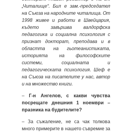
„Читалище“. Бил е зам.-председател
на Съюза на народните читалища. От
1998 живее и работи в Швейцария,
където завършва валдорфска
педагогика и социална психология с
признат докторат, преподава и в
областта на гьотеанистиката,
историята на философските
системи, социалната и
педагогическата психология. Шеф е
на Съюза на писателите у нас, автор
и на множество книги.
–
Г-н Ангелов, с какви чувства
посрещате днешния 1 ноември –
празника на будителите?
– За съжаление, не са чак толкова
много примерите в нашето съвремие за