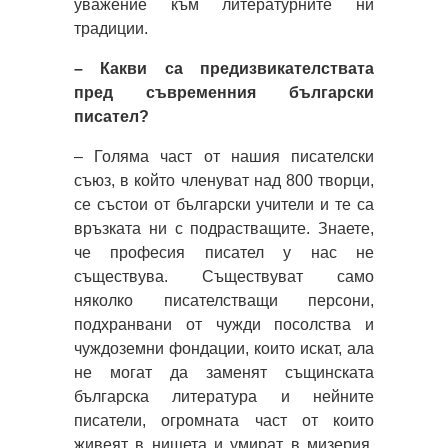
уважение към литературните ни
традиции.
– Какви са предизвикателствата
пред съвременния български
писател?
– Голяма част от нашия писателски
съюз, в който членуват над 800 творци,
се състои от български учители и те са
връзката ни с подрастващите. Знаете,
че професия писател у нас не
съществува. Съществуват само
няколко писателстващи персони,
подхранвани от чужди посолства и
чуждоземни фондации, които искат, ала
не могат да заменят същинската
българска литература и нейните
писатели, огромната част от които
живеят в нищета и умират в мизерия,