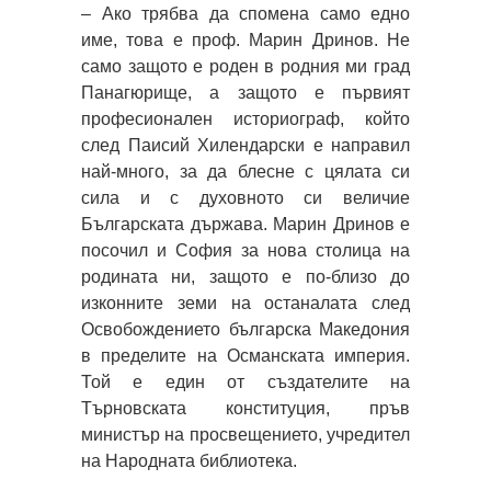
– Ако трябва да спомена само едно
име, това е проф. Марин Дринов. Не
само защото е роден в родния ми град
Панагюрище, а защото е първият
професионален историограф, който
след Паисий Хилендарски е направил
най-много, за да блесне с цялата си
сила и с духовното си величие
Българската държава. Марин Дринов е
посочил и София за нова столица на
родината ни, защото е по-близо до
изконните земи на останалата след
Освобождението българска Македония
в пределите на Османската империя.
Той е един от създателите на
Търновската конституция, пръв
министър на просвещението, учредител
на Народната библиотека.