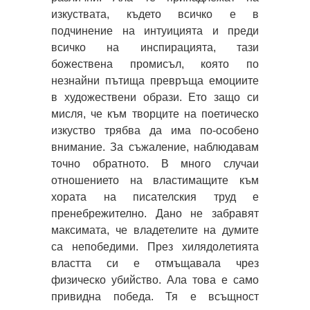
изкуствата, където всичко е в
подчинение на интуицията и преди
всичко на инспирацията, тази
божествена промисъл, която по
незнайни пътища превръща емоциите
в художествени образи. Ето защо си
мисля, че към творците на поетическо
изкуство трябва да има по-особено
внимание. За съжаление, наблюдавам
точно обратното. В много случаи
отношението на властимащите към
хората на писателския труд е
пренебрежително. Дано не забравят
максимата, че владетелите на думите
са непобедими. През хилядолетията
властта си е отмъщавала чрез
физическо убийство. Ала това е само
привидна победа. Тя е всъщност