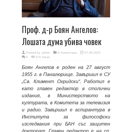
Проф. д-р Боян Ангелов:
Лошата дума убива човек
Posted by:
admin
in
Коментари
07.06.2023
0
515 Views
Боян Ангелов е роден на 27 август
1955 г. в Панагюрище. Завършил е СУ
„Св. Климент Охридски“. Работил е
като главен редактор в столични
издания, в Министерството на
културата, в Комитета за телевизия
и радио. Завършил е аспирантура в
Института за философски
изследвания при БАН със защитен
докторат. Главен редактор е на сп.