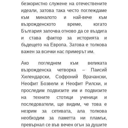
безкористно служене на отечествените
идеали, затова така често поглеждаме
към миналото и най-вече към
възрожденското време, когато
България започва отново да се въздига
и става фактор за историята и
бъдещето на Европа. Затова е толкова
важен за всички нас примерът им.
Ако погледнем към великата
възрожденска четворка – Паисий
Хилендарски, Софроний Врачански,
Неофит Бозвели и Неофит Рилски, и
проследим подвизите им и подвизите
на техните стотици ученици и
последователи, ще видим, че това е
незрим за сетивата, ала толкова
необходим за паметта ни пламък,
превърнал се във вечен огън за душите