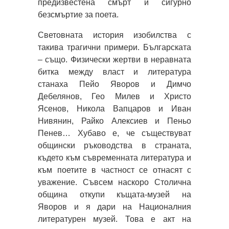
предизвестена смърт и сигурно
безсмъртие за поета.
Световната история изобилства с
такива трагични примери. Българската
– също. Физически жертви в неравната
битка между власт и литература
станаха Пейо Яворов и Димчо
Дебелянов, Гео Милев и Христо
Ясенов, Никола Вапцаров и Иван
Нивянин, Райко Алексиев и Пеньо
Пенев… Хубаво е, че съществуват
общински ръководства в страната,
където към съвременната литература и
към поетите в частност се отнасят с
уважение. Съвсем наскоро Столична
община откупи къщата-музей на
Яворов и я дари на Националния
литературен музей. Това е акт на