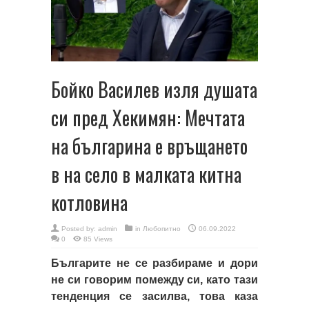
Бойко Василев изля душата
си пред Хекимян: Мечтата
на българина е връщането
в на село в малката китна
котловина
Posted by:
admin
in
Любопитно
06.09.2022
0
85 Views
Българите не се разбираме и дори
не си говорим помежду си, като тази
тенденция се засилва, това каза