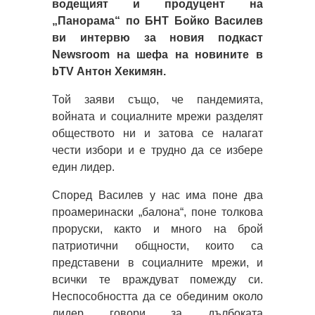
водещият и продуцент на
„Панорама“ по БНТ Бойко Василев
ви интервю за новия подкаст
Newsroom на шефа на новините в
bTV Антон Хекимян.
Той заяви също, че пандемията,
войната и социалните мрежи разделят
обществото ни и затова се налагат
чести избори и е трудно да се избере
един лидер.
Според Василев у нас има поне два
проамеринаски „балона“, поне толкова
проруски, както и много на брой
патриотични общности, които са
представени в социалните мрежи, и
всички те враждуват помежду си.
Неспособността да се обединим около
лидер говори за дълбоката