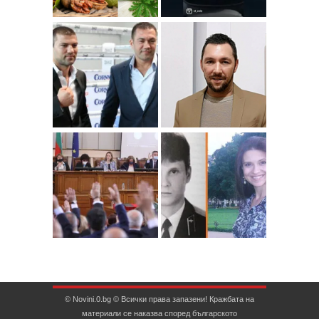
© Novini.0.bg © Всички права запазени! Кражбата на
материали се наказва според българското