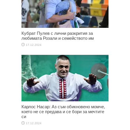
Кубрат Пулев с лични разкрития за
любимата Розали и семейството им
17.12.2024
Карлос Насар: Аз съм обикновено момче,
което не се предава и се бори за мечтите
си
17.12.2024