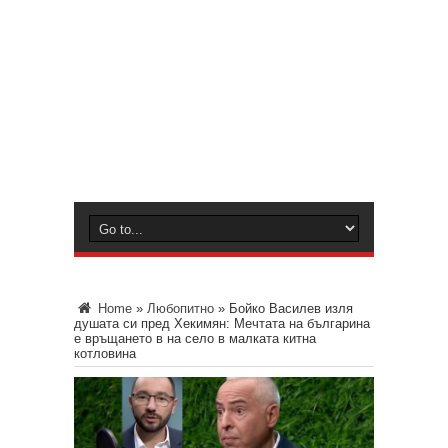
Home
»
Любопитно
»
Бойко Василев изля
душата си пред Хекимян: Мечтата на българина
е връщането в на село в малката китна
котловина