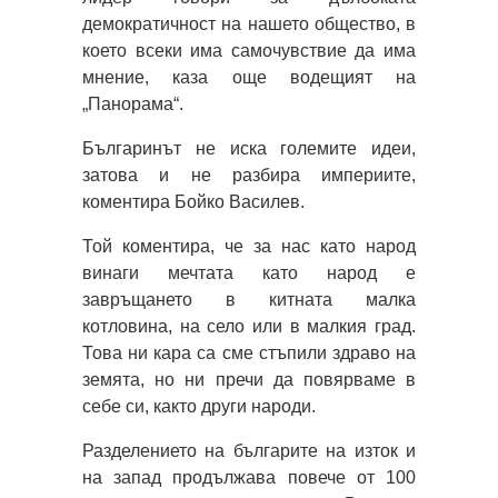
демократичност на нашето общество, в
което всеки има самочувствие да има
мнение, каза още водещият на
„Панорама“.
Българинът не иска големите идеи,
затова и не разбира империите,
коментира Бойко Василев.
Той коментира, че за нас като народ
винаги мечтата като народ е
завръщането в китната малка
котловина, на село или в малкия град.
Това ни кара са сме стъпили здраво на
земята, но ни пречи да повярваме в
себе си, както други народи.
Разделението на българите на изток и
на запад продължава повече от 100