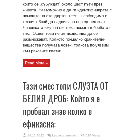
които се „събуждат“ около шест пъти през
живота. Невъзможно е да ги идентифицирате с
помощта на стандартен тест – необходимо е
техният брой да надвишава определен знак.
Човешката имунна система помага в борбата с
тях. Освен това не им позволява да се
размножават. Колкото по-малко хранителни
вещества получава човек, толкова по-уязвим
към раковите клетки ...
Read More »
Тази смес топи СЛУЗТА ОТ
БЕЛИЯ ДРОБ: Който я е
пробвал знае колко е
ефикасна:
14.12.2022
Leave a comment
526 Views