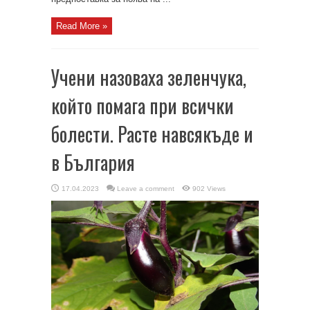
Read More »
Учени назоваха зеленчука,
който помага при всички
болести. Расте навсякъде и
в България
17.04.2023
Leave a comment
902 Views