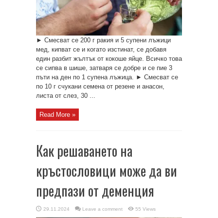
► Смесват се 200 г ракия и 5 супени лъжици
мед, кипват се и когато изстинат, се добавя
един разбит жълтък от кокоше яйце. Всичко това
се сипва в шише, затваря се добре и се пие 3
пъти на ден по 1 супена лъжица. ► Смесват се
по 10 г счукани семена от резене и анасон,
листа от слез, 30 ...
Read More »
Как решаването на
кръстословици може да ви
предпази от деменция
29.11.2024
Leave a comment
55 Views