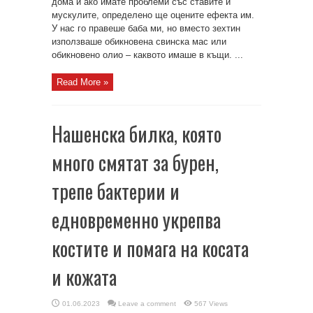
дома и ако имате проблеми със ставите и
мускулите, определено ще оцените ефекта им.
У нас го правеше баба ми, но вместо зехтин
използваше обикновена свинска мас или
обикновено олио – каквото имаше в къщи. ...
Read More »
Нашенска билка, която
много смятат за бурен,
трепе бактерии и
едновременно укрепва
костите и помага на косата
и кожата
01.06.2023
Leave a comment
567 Views