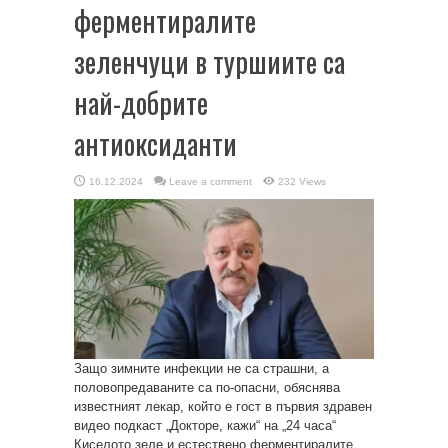
ферментиралите
зеленчуци в туршиите са
най-добрите
антиоксиданти
16.12.2024
Leave a comment
232 Views
Защо зимните инфекции не са страшни, а
половопредаваните са по-опасни, обяснява
известният лекар, който е гост в първия здравен
видео подкаст „Докторе, кажи“ на „24 часа“
Киселото зеле и естествено ферментиралите