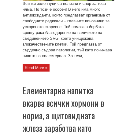
Всички зеленчуци са полезни и спор за това
няма. Но този е особен! В него има много
антиоксиданти, които предпазват организма от
свободните радикали – главните виновници за
ускореното стареене. Той помага в борбата
срещу рака благодарение на наличието на
съединението SRG, което унищожава
злокачествените клетки. Той предпазва от
сърдечно съдови патологии, тъй като понижава
нивото на холестерола. За тези, ...
Read More »
Елементарна напитка
вкарва всички хормони в
норма, а щитовидната
жлеза заработва като