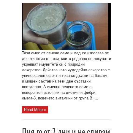
Тази смес от ленено семе и мед се използва от
десетилетия от тези, които редовно се лекуват и
укрепват имунитета си с природни
лекарства. Действа като чудодейно лекарство с
универсален ефект и това се дължи на богатия
и мощен състав на тези две съставки
поотделно. А именно лененото семе е
невероятен източник на диетични фибри,
омега-3, повечето витамини от група В, ...
Read More »
Пия го от 7 дни и не спирам