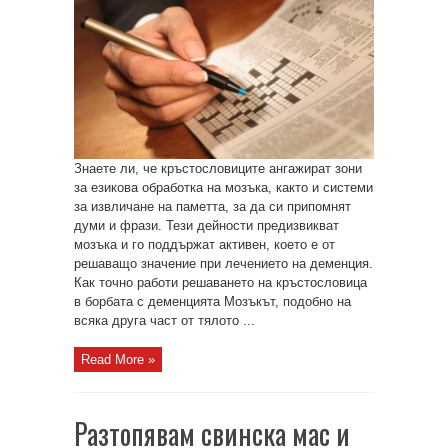
Знаете ли, че кръстословиците ангажират зони
за езикова обработка на мозъка, както и системи
за извличане на паметта, за да си припомнят
думи и фрази. Тези дейности предизвикват
мозъка и го поддържат активен, което е от
решаващо значение при лечението на деменция.
Как точно работи решаването на кръстословица
в борбата с деменцията Мозъкът, подобно на
всяка друга част от тялото ...
Read More »
Разтопявам свинска мас и