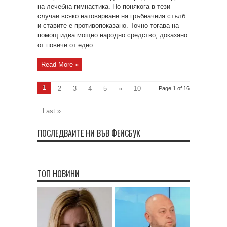
на лечебна гимнастика. Но понякога в тези
случаи всяко натоварване на гръбначния стълб
и ставите е противопоказано. Точно тогава на
помощ идва мощно народно средство, доказано
от повече от едно ...
Read More »
1
2
3
4
5
»
10
Page 1 of 16
...
Last »
ПОСЛЕДВАЙТЕ НИ ВЪВ ФЕЙСБУК
ТОП НОВИНИ