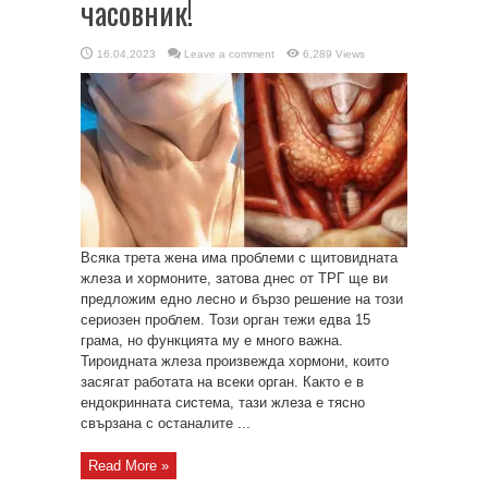
часовник!
16.04.2023
Leave a comment
6,289 Views
Всяка трета жена има проблеми с щитовидната
жлеза и хормоните, затова днес от ТРГ ще ви
предложим едно лесно и бързо решение на този
сериозен проблем. Този орган тежи едва 15
грама, но функцията му е много важна.
Тироидната жлеза произвежда хормони, които
засягат работата на всеки орган. Както е в
ендокринната система, тази жлеза е тясно
свързана с останалите ...
Read More »