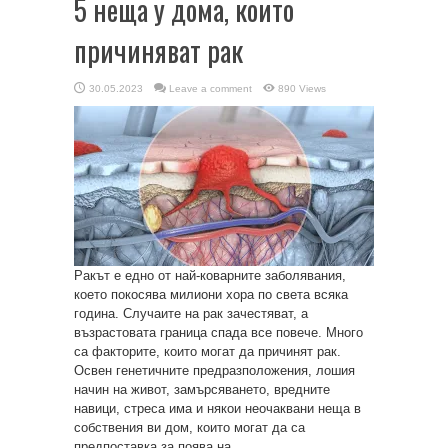
5 неща у дома, които
причиняват рак
30.05.2023
Leave a comment
890 Views
Ракът е едно от най-коварните заболявания,
което покосява милиони хора по света всяка
година. Случаите на рак зачестяват, а
възрастовата граница спада все повече. Много
са факторите, които могат да причинят рак.
Освен генетичните предразположения, лошия
начин на живот, замърсяването, вредните
навици, стреса има и някои неочаквани неща в
собствения ви дом, които могат да са
предпоставка за поява на ...