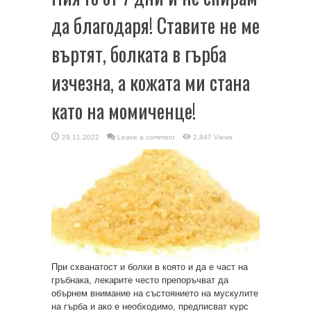
да благодаря! Ставите не ме
въртят, болката в гърба
изчезна, а кожата ми стана
като на момиченце!
29.11.2022
Leave a comment
2,847 Views
При схванатост и болки в която и да е част на
гръбнака, лекарите често препоръчват да
обърнем внимание на състоянието на мускулите
на гърба и ако е необходимо, предписват курс