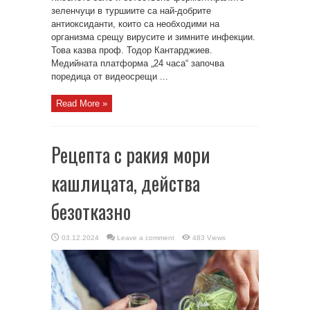
зеленчуци в туршиите са най-добрите
антиоксиданти, които са необходими на
организма срещу вирусите и зимните инфекции.
Това казва проф. Тодор Кантарджиев.
Медийната платформа „24 часа“ започва
поредица от видеосрещи ...
Read More »
Рецепта с ракия мори
кашлицата, действа
безотказно
03.12.2024
Leave a comment
483 Views