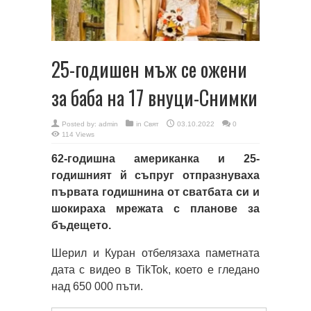
25-годишен мъж се ожени
за баба на 17 внуци-Снимки
Posted by:
admin
in
Свят
03.10.2022
0
114 Views
62-годишна американка и 25-
годишният й съпруг отпразнуваха
първата годишнина от сватбата си и
шокираха мрежата с планове за
бъдещето.
Шерил и Куран отбелязаха паметната
дата с видео в TikTok, което е гледано
над 650 000 пъти.