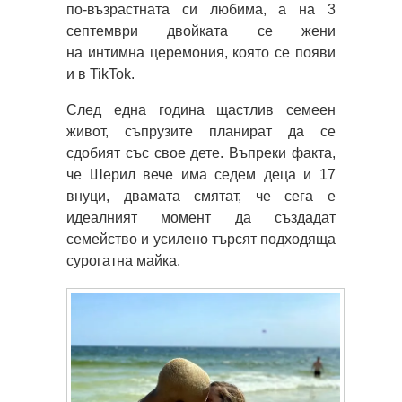
по-възрастната си любима, а на 3
септември двойката се жени
на интимна церемония, която се появи
и в TikTok.
След една година щастлив семеен
живот, съпрузите планират да се
сдобият със свое дете. Въпреки факта,
че Шерил вече има седем деца и 17
внуци, двамата смятат, че сега е
идеалният момент да създадат
семейство и усилено търсят подходяща
сурогатна майка.