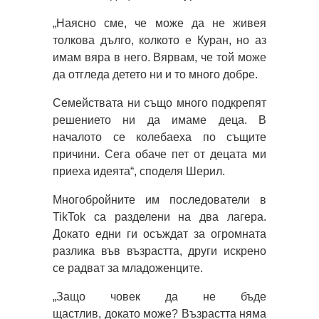
„Наясно сме, че може да не живея
толкова дълго, колкото е Куран, но аз
имам вяра в него. Вярвам, че той може
да отгледа детето ни и то много добре.
Семействата ни също много подкрепят
решението ни да имаме деца. В
началото се колебаеха по същите
причини. Сега обаче пет от децата ми
приеха идеята“, споделя Шерил.
Многобройните им последователи в
TikTok са разделени на два лагера.
Докато едни ги осъждат за огромната
разлика във възрастта, други искрено
се радват за младоженците.
„Защо човек да не бъде
щастлив, докато може? Възрастта няма