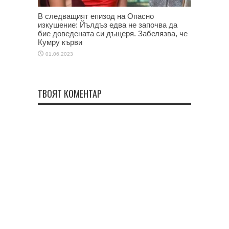
В следващият епизод на Опасно
изкушение: Йълдъз едва не започва да
бие доведената си дъщеря. Забелязва, че
Кумру кърви
01.06.2023
ТВОЯТ КОМЕНТАР