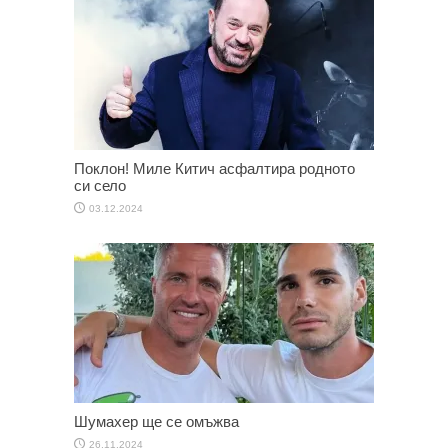
Поклон! Миле Китич асфалтира родното
си село
03.12.2024
Шумахер ще се омъжва
26.11.2024