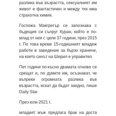
разлика във възрастта, сексуалният им
живот е фантастичен и между тях има
страхотна химия.
Госпожа Макгрегър се запознава с
бъдещия си съпруг Куран, който е по-
млад от нея с цели 37 години, през 2015
г. По това време 15-годишният младеж
работи в заведение за бързо хранене,
на което синът на Шерил е управител.
Пет години по-късно двамата отново се
срещат и, по думите им, осъзнават, че
въпреки огромната разлика във
възрастта, искат да бъдат заедно, пише
Daily Star.
През юли 2021 г.
младият мъж предлага брак на доста