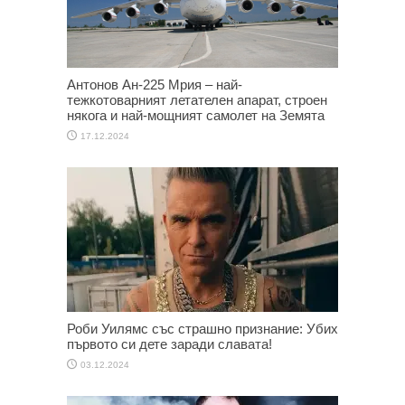
Антонов Ан-225 Мрия – най-
тежкотоварният летателен апарат, строен
някога и най-мощният самолет на Земята
17.12.2024
Роби Уилямс със страшно признание: Убих
първото си дете заради славата!
03.12.2024