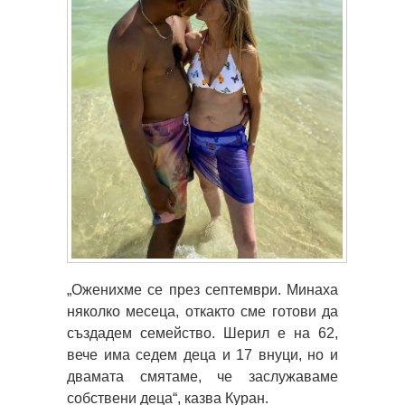
„Оженихме се през септември. Минаха
няколко месеца, откакто сме готови да
създадем семейство. Шерил е на 62,
вече има седем деца и 17 внуци, но и
двамата смятаме, че заслужаваме
собствени деца“, казва Куран.