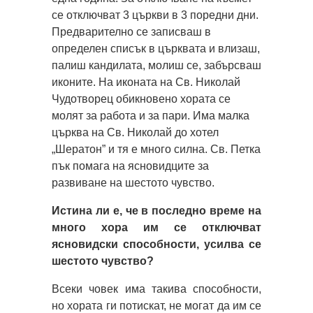
се отключват 3 църкви в 3 поредни дни.
Предварително се записваш в
определен списък в църквата и влизаш,
палиш кандилата, молиш се, забърсваш
иконите. На иконата на Св. Николай
Чудотворец обикновено хората се
молят за работа и за пари. Има малка
църква на Св. Николай до хотел
„Шератон” и тя е много силна. Св. Петка
пък помага на ясновидците за
развиване на шестото чувство.
Истина ли е, че в последно време на
много хора им се отключват
ясновидски способности, усилва се
шестото чувство?
Всеки човек има такива способности,
но хората ги потискат, не могат да им се