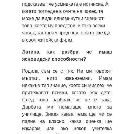
подсказват, че усмивката е истинска. А
когато погледне в очите на човек, тя
може да види едноминутни сцени от
това, което му предстои, и така всеки
човек, застанал пред нея, е като звезда
в своя житейски филм.
Латина, как разбра, че имаш
ясновидски способности?
Родила съм се с тях. Не ми говорят
мъртви, нито извънземни. Имам
някакъв тип знание, което си мислех, че
притежават всички, когато бях дете.
След това разбрах, че не е така.
Дарбата ми помагаше много за
училище. Знаех каква тема ще ми се
падне на класно, каква оценка ще
изкарам или ако някоя учителка