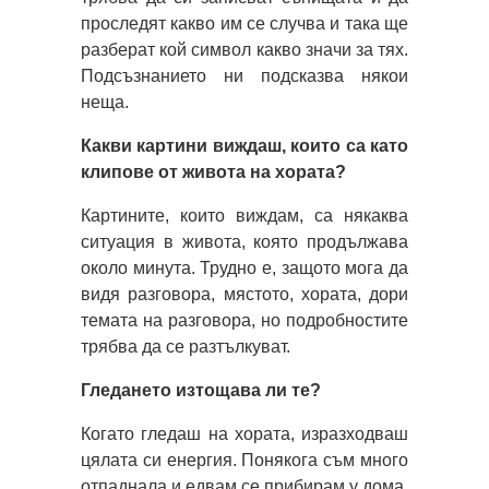
проследят какво им се случва и така ще
разберат кой символ какво значи за тях.
Подсъзнанието ни подсказва някои
неща.
Какви картини виждаш, които са като
клипове от живота на хората?
Картините, които виждам, са някаква
ситуация в живота, която продължава
около минута. Трудно е, защото мога да
видя разговора, мястото, хората, дори
темата на разговора, но подробностите
трябва да се разтълкуват.
Гледането изтощава ли те?
Когато гледаш на хората, изразходваш
цялата си енергия. Понякога съм много
отпаднала и едвам се прибирам у дома,