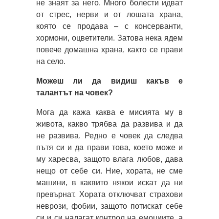
не знаят за него. Много болести идват
от стрес, нерви и от лошата храна,
която се продава – с консерванти,
хормони, оцветители. Затова нека ядем
повече домашна храна, както се прави
на село.
Можеш ли да видиш какъв е
талантът на човек?
Мога да кажа каква е мисията му в
живота, какво трябва да развива и да
не развива. Редно е човек да следва
пътя си и да прави това, което може и
му харесва, защото влага любов, дава
нещо от себе си. Ние, хората, не сме
машини, в каквито някои искат да ни
превърнат. Хората отключват страхови
неврози, фобии, защото потискат себе
си и си налагат контрол на емоциите, а