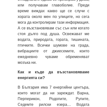
или получавам главоболие. Преди
време виждах какво ще се случи с
хората около мен по улиците, но сега
мога да контролирам тази информация.
А се възстановявам със сън или когато
стоя дълго под душа. Освежават ме
водата, природата, гората, тишината,
птичките. Всички шумове на града,
вибрациите от джиесемите, които
ежедневно чуваме обременяват
мозъка ни.
Как и къде да възстановяваме
енергията си?
В България има 7 енергийни центъра,
които могат да ни зареждат. Варна,
Перперикон, Родопите, Рупите,
Седемте рилски езера… Водата