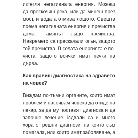
изтегля негативната енергия. Можеш
да прескочиш река, или да минеш през
мост, и водата отмива лошото. Свещта
поема негативната енергия и пречиства
дома. Тамянът също пречиства.
Навремето са прескачали огън, защото
той пречиства. В селата енергията е по-
чиста, защото всички имат печки на
дърва.
Как правиш диагностика на здравето
на човек?
Виждам по-тъмни органите, които имат
проблем и насочвам човека да отиде на
лекар, за да му поставят диагноза и да
започне лечение. Идвали са и много
хора с грешни диагнози, на които съм
помагала, или които имат заболяване, а