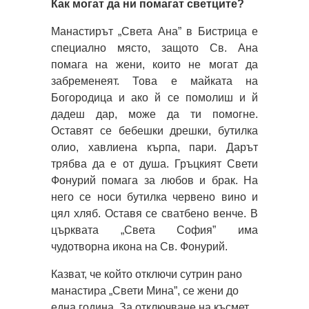
Как могат да ни помагат светците?
Манастирът „Света Ана” в Бистрица е
специално място, защото Св. Ана
помага на жени, които не могат да
забременеят. Това е майката на
Богородица и ако й се помолиш и й
дадеш дар, може да ти помогне.
Оставят се бебешки дрешки, бутилка
олио, хавлиена кърпа, пари. Дарът
трябва да е от душа. Гръцкият Свети
Фонурий помага за любов и брак. На
него се носи бутилка червено вино и
цял хляб. Оставя се сватбено венче. В
църквата „Света София” има
чудотворна икона на Св. Фонурий.
Казват, че който отключи сутрин рано
манастира „Свети Мина”, се жени до
една година. За отключване на късмет