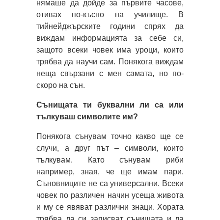
нямаше да дойде за първите часове,
отивах по-късно на училище. В
тийнейджърските години спрях да
виждам информацията за себе си,
защото всеки човек има уроци, които
трябва да научи сам. Понякога виждам
неща свързани с мен самата, но по-
скоро на сън.
Сънищата ти буквални ли са или
тълкуваш символите им?
Понякога сънувам точно какво ще се
случи, а друг път – символи, които
тълкувам. Като сънувам риби
например, зная, че ще имам пари.
Съновниците не са универсални. Всеки
човек по различен начин усеща живота
и му се явяват различни знаци. Хората
трябва да си записват сънищата и да