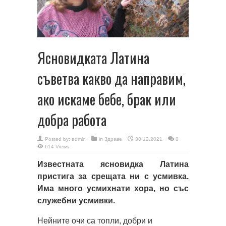
Ясновидката Латина
съветва какво да направим,
ако искаме бебе, брак или
добра работа
Posted by:
admin
in
Здраве
30.12.2021
0
614 Views
Известната ясновидка Латина
пристига за срещата ни с усмивка.
Има много усмихнати хора, но със
служебни усмивки.
Нейните очи са топли, добри и