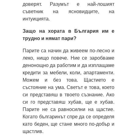
доверят. Разумът е най-лошият
съветник на ясновидците, на
интуицията.
Защо на хората в България им е
трудно и нямат пари?
Парите са начин да живеем по-лесно и
леко, нищо повече. Ние се заробваме
денонощно да работим и да изплащаме
кредити за мебели, коли, апартаменти.
Можем и без това. Щастието е
състояние на ума. Светът е това, което
си представяш в твоето съзнание. Ако
си го представяш хубав, ще е хубав.
Парите не са равносилни на щастие.
Когато българинът спре да се определя
като беден, ще стане много по-добър и
щастлив.