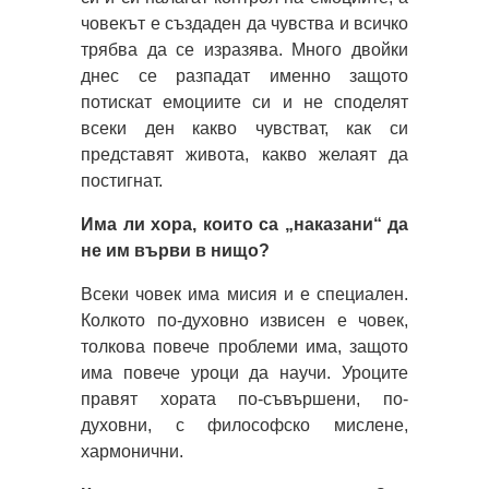
човекът е създаден да чувства и всичко
трябва да се изразява. Много двойки
днес се разпадат именно защото
потискат емоциите си и не споделят
всеки ден какво чувстват, как си
представят живота, какво желаят да
постигнат.
Има ли хора, които са „наказани“ да
не им върви в нищо?
Всеки човек има мисия и е специален.
Колкото по-духовно извисен е човек,
толкова повече проблеми има, защото
има повече уроци да научи. Уроците
правят хората по-съвършени, по-
духовни, с философско мислене,
хармонични.