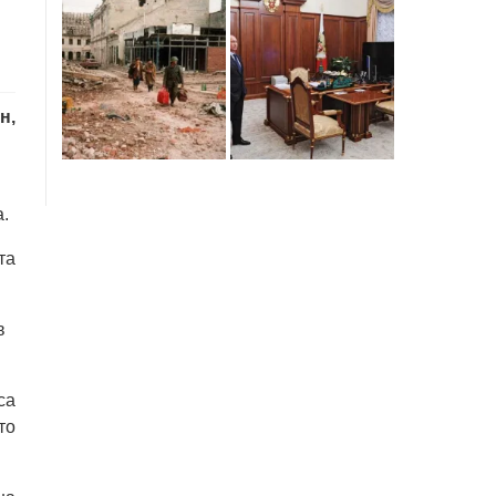
н,
а.
та
в
са
то