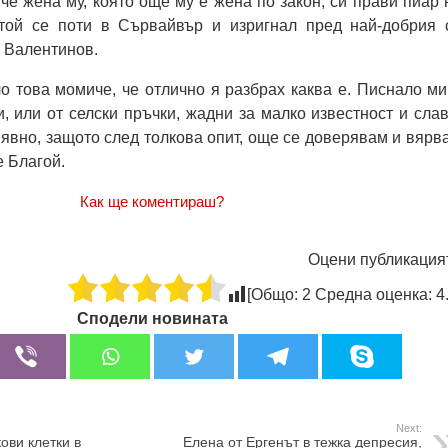
 че жена му, която още му е жена по закон, си прави пиар 
 той се поти в Сървайвър и изригнал пред най-добрия 
и Валентинов.
ло това момиче, че отлично я разбрах каква е. Писнало ми
и, или от селски пръчки, жадни за малко известност и слав
 явно, защото след толкова опит, още се доверявам и вярв
е Благой.
Как ще коментираш?
Оцени публикация
[Общо:
2
Средна оценка:
4
Сподели новината
Next:
ови клетки в
Елена от Ергенът в тежка депресия,