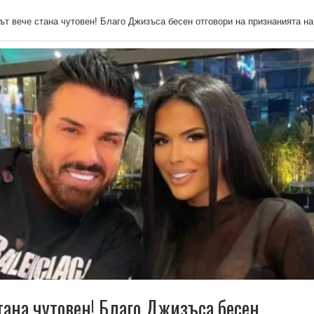
ът вече стана чутовен! Благо Джизъса бесен отговори на признанията на
тана чутовен! Благо Джизъса бесен