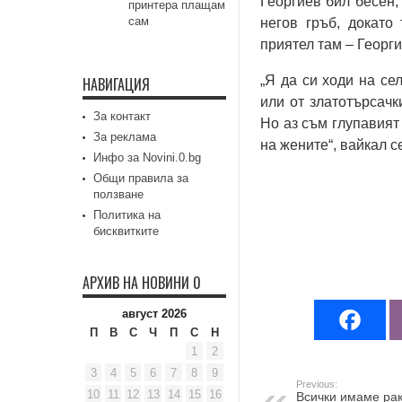
Георгиев бил бесен,
принтера плащам
сам
негов гръб, докато
приятел там – Георг
„Я да си ходи на се
НАВИГАЦИЯ
или от златотърсачк
За контакт
Но аз съм глупавият
За реклама
на жените“, вайкал с
Инфо за Novini.0.bg
Общи правила за
ползване
Политика на
бисквитките
АРХИВ НА НОВИНИ 0
август 2026
П
В
С
Ч
П
С
Н
1
2
3
4
5
6
7
8
9
Previous:
10
11
12
13
14
15
16
Всички имаме рак