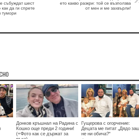
се събуждат шест
ето какво разкри: той се възползва
 как да ги спрете
от мен и ме захвърли!
в тумори
ЕСНО
Донков кръшнал на Радина с
Гущерова с огорчение:
и
Кошко още преди 2 години!
Децата ме питат „Дядо за
(+Фото как се държат за
не ни обича?“
ръка)