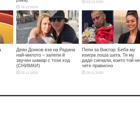
03.12.2024
16.12.2024
а
Деян Донков взе на Радина
Пепи за Виктор: Беба му
най-милото – залепи й
изигра лоша шега. Тя му
звучен шамар с този ход
даде сигнали, които той не
(СНИМКИ)
чете правилно
02.12.2024
26.11.2024