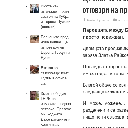
отговори на п
Вижте как
изглеждат трите
сестри на Кубрат
Posted by:
admin
in
Клюк
и Тервел Пулеви
(снимки)
Пародията между Б
просто невиждан.
Балканите пред
нова война! Ще
изпревари ли
Двамцата предизвика
Европа Турция и
заряза Златка Райков
Русия
Последва скоростна 
Ето какво
съкровище крие
имаха едва няколко 
Путин в офиса
си:
Благой обаче се кълн
следващите животи и
Кмет, победил
ГЕРБ на
И, може, можеее… 
изборите, подава
оставка: Орязаха
разделени и се разве
ми бюджета.
нищо не ги свързва, 
Даже крушките и
хартията в