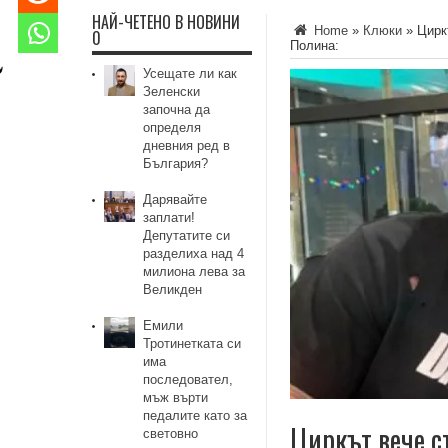
НАЙ-ЧЕТЕНО В НОВИНИ
Home
»
Клюки
»
Цирк
0
Полина:
Усещате ли как
Зеленски
започна да
определя
дневния ред в
България?
Дарявайте
заплати!
Депутатите си
разделиха над 4
милиона лева за
Великден
Емили
Тротинетката си
има
последовател,
мъж върти
педалите като за
Циркът вече с
световно