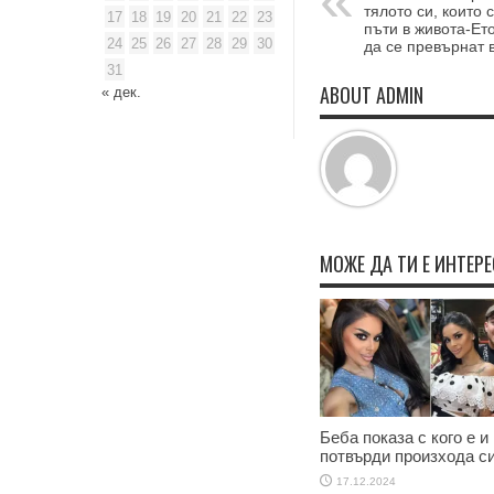
тялото си, които 
17
18
19
20
21
22
23
пъти в живота-Ето
24
25
26
27
28
29
30
да се превърнат 
31
ABOUT ADMIN
« дек.
МОЖЕ ДА ТИ Е ИНТЕР
Беба показа с кого е и
потвърди произхода с
17.12.2024