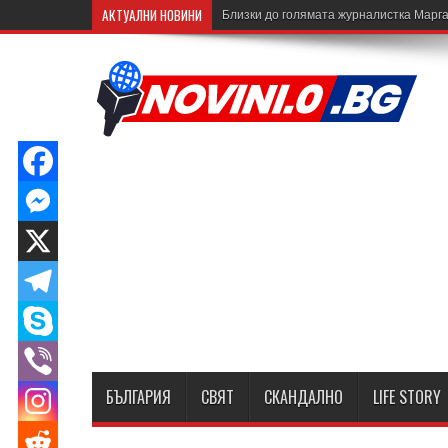
АКТУАЛНИ НОВИНИ
Близки до голямата журналистка Марга
БЪЛГАРИЯ
СВЯТ
СКАНДАЛНО
LIFE STORY