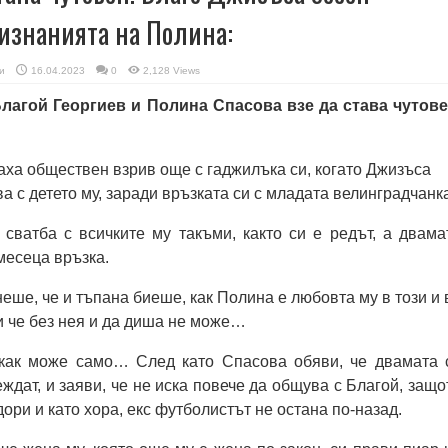
ризнанията на Полина:
и
16.04.2023
0
2,128 Views
лагой Георгиев и Полина Спасова взе да става чутове
ха обществен взрив още с гаджилъка си, когато Джизъса
а с детето му, заради връзката си с младата велинградчанк
сватба с всичките му такъми, както си е редът, а двама
месеца връзка.
еше, че и тъпана биеше, как Полина е любовта му в този и 
 че без нея и да диша не може…
как може само… След като Спасова обяви, че двамата 
ждат, и заяви, че не иска повече да общува с Благой, защо
дори и като хора, екс футболистът не остана по-назад.