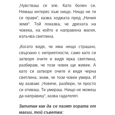
„Чувстваш се зле. Като болен си.
Нямаш интерес към нищо. Нищо не ти
се прави“, казва ходжата пред „Ничия
земя“. Той показва, че дрехата на
човека, на който е направена магия,
излъчва светлина.
„Когато видя, че има нещо страшно,
свързано с неприятности, само като си
затворя очите и видя ярка светлина,
разбирам, че този човек ще живее. А
като си затворя очите и видя черна
светлина, знам, че този човек умира. И
му казвам: „Човече, разбери, ти просто
си отиваш. Ти умираш. Нищо не можеш
да направиш“, казва гадателят.
Запитан как да се пазят хората от
магии, той съветва: