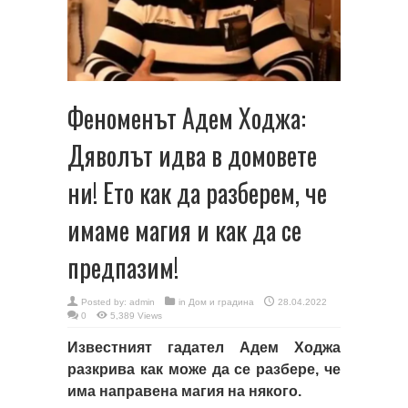
Феноменът Адем Ходжа:
Дяволът идва в домовете
ни! Ето как да разберем, че
имаме магия и как да се
предпазим!
Posted by:
admin
in
Дом и градина
28.04.2022
0
5,389 Views
Известният гадател Адем Ходжа
разкрива как може да се разбере, че
има направена магия на някого.