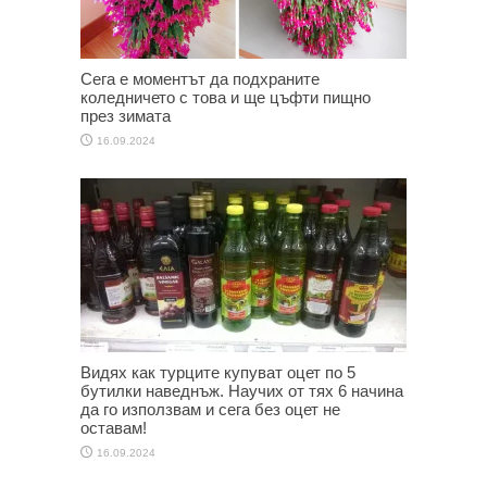
Сега е моментът да подхраните
коледничето с това и ще цъфти пищно
през зимата
16.09.2024
Видях как турците купуват оцет по 5
бутилки наведнъж. Научих от тях 6 начина
да го използвам и сега без оцет не
оставам!
16.09.2024