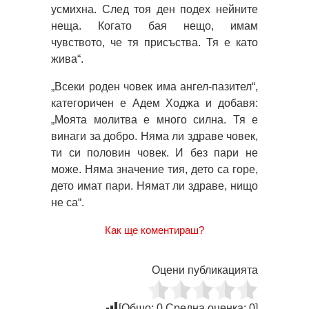
усмихна. След тоя ден подех нейните
неща. Когато бая нещо, имам
чувството, че тя присъства. Тя е като
жива“.
„Всеки роден човек има ангел-пазител“,
категоричен е Адем Ходжа и добавя:
„Моята молитва е много силна. Тя е
винаги за добро. Няма ли здраве човек,
ти си половин човек. И без пари не
може. Няма значение тия, дето са горе,
дето имат пари. Нямат ли здраве, нищо
не са“.
Как ще коментираш?
Оцени публикацията
[Общо:
0
Средна оценка:
0
]