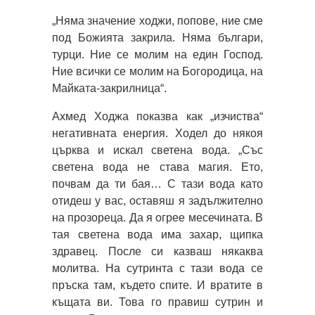
„Няма значение ходжи, попове, ние сме
под Божията закрила. Няма българи,
турци. Ние се молим на един Господ.
Ние всички се молим на Богородица, на
Майката-закрилница“.
Ахмед Ходжа показва как „изчиства“
негативната енергия. Ходел до някоя
църква и искал светена вода. „Със
светена вода не става магия. Ето,
почвам да ти бая… С тази вода като
отидеш у вас, оставяш я задължително
на прозореца. Да я огрее месечината. В
тая светена вода има захар, щипка
здравец. После си казваш някаква
молитва. На сутринта с тази вода се
пръска там, където спите. И вратите в
къщата ви. Това го правиш сутрин и