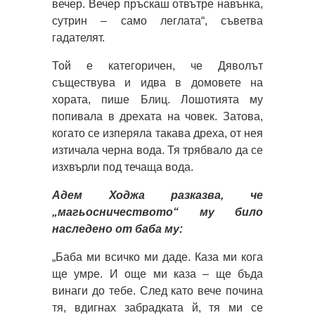
вечер. Вечер пръскаш отвътре навънка,
сутрин – само леглата“, съветва
гадателят.
Той е категоричен, че Дяволът
съществува и идва в домовете на
хората, пише Блиц. Лошотията му
попивала в дрехата на човек. Затова,
когато се изперяла такава дреха, от нея
изтичала черна вода. Тя трябвало да се
изхвърли под течаща вода.
Адем Ходжа разказва, че
„магьосничеството“ му било
наследено от баба му:
„Баба ми всичко ми даде. Каза ми кога
ще умре. И още ми каза – ще бъда
винаги до тебе. След като вече почина
тя, вдигнах забрадката й, тя ми се