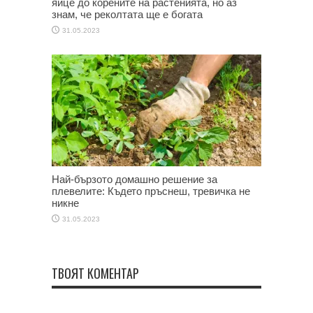
яйце до корените на растенията, но аз
знам, че реколтата ще е богата
31.05.2023
Най-бързото домашно решение за
плевелите: Където пръснеш, тревичка не
никне
31.05.2023
ТВОЯТ КОМЕНТАР