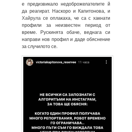
е предизвикало недоброжелателите й
да реагират. Наскоро и Капитонова, и
Хайрула
се оплакаха, че са с хакнати
профили за неизвестен период от
време. Рускинята обаче, веднага си
направи нов профил и даде обяснение
за случилото се.