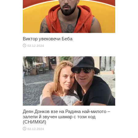
Виктор увековечи Беба
02.12.2024
Деян Донков взе на Радина най-милото –
залепи й звучен шамар с този ход
(СНИМКИ)
02.12.2024