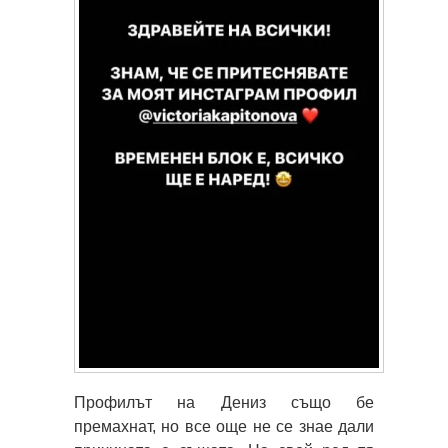
Профилът на Дениз също бе
премахнат, но все още не се знае дали