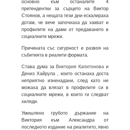
основно към останалите 4
претендентки за сърцето на Виктор
Стоянов, а нещата тези дни ескалираха
дотам, че вече започнаха да хакват и
профилите на дами от предаването в
социалните мрежи.
Причината със сигурност е развоя на
събитията в риалити формата.
Става дума за
Виктория Капитонова
и
Дениз Хайрула , които останаха доста
неприятно изненадани, след като не
можаха да влязат в профилите си в
социалните мрежи, в които ги следват
хиляди.
Умишлено грубото държание на
Виктория към Александра от
последното издание на риалитито, явно