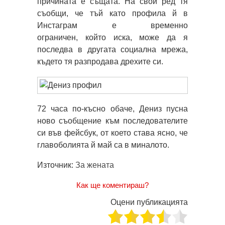
причината е същата. На свой ред тя
съобщи, че тъй като профила й в
Инстаграм е временно
ограничен, който иска, може да я
последва в другата социална мрежа,
където тя разпродава дрехите си.
72 часа по-късно обаче, Дениз пусна
ново съобщение към последователите
си във фейсбук, от което става ясно, че
главоболията й май са в миналото.
Източник:
За жената
Как ще коментираш?
Оцени публикацията