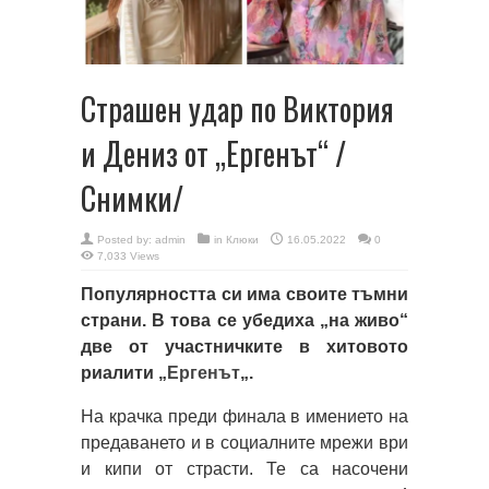
Страшен удар по Виктория
и Дениз от „Ергенът“ /
Снимки/
Posted by:
admin
in
Клюки
16.05.2022
0
7,033 Views
Популярността си има своите тъмни
страни. В това се убедиха „на живо“
две от участничките в хитовото
риалити „
Ергенът
„.
На крачка преди финала в имението на
предаването и в социалните мрежи ври
и кипи от страсти. Те са насочени