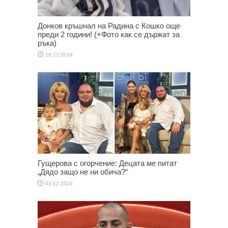
Донков кръшнал на Радина с Кошко още
преди 2 години! (+Фото как се държат за
ръка)
16.12.2024
Гущерова с огорчение: Децата ме питат
„Дядо защо не ни обича?“
03.12.2024