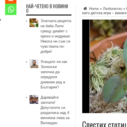
НАЙ-ЧЕТЕНО В НОВИНИ
Home
»
Любопитно
»
0
като детска игра – винаги
Златната рецепта
на баба Лили
срещу диабет с
орехи и индрише:
Никога не съм се
чувствала по-
добре!
Усещате ли как
Зеленски
започна да
определя
дневния ред в
България?
Дарявайте
заплати!
Депутатите си
разделиха над 4
милиона лева за
Спестих стоти
Великден