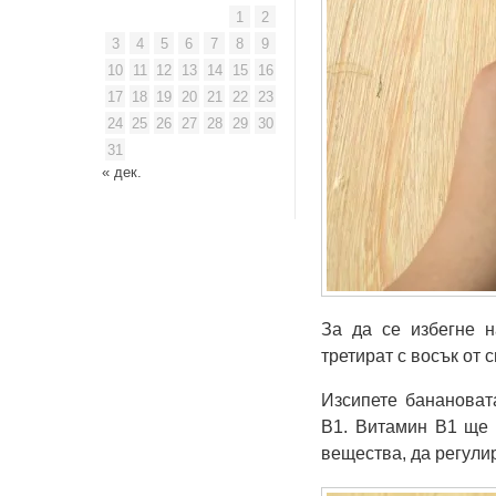
1
2
3
4
5
6
7
8
9
10
11
12
13
14
15
16
17
18
19
20
21
22
23
24
25
26
27
28
29
30
31
« дек.
За да се избегне н
третират с восък от 
Изсипете банановат
В1. Витамин В1 ще 
вещества, да регули