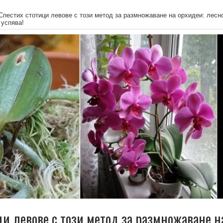
Спестих стотици левове с този метод за размножаване на орхидеи: лесн
 успява!
ци левове с този метод за размножаване н