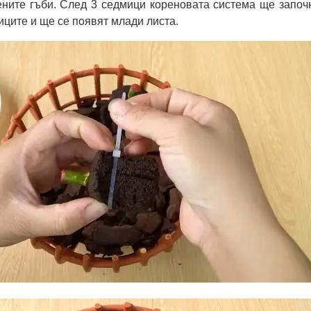
ните гъби. След 3 седмици кореновата система ще започ
иците и ще се появят млади листа.