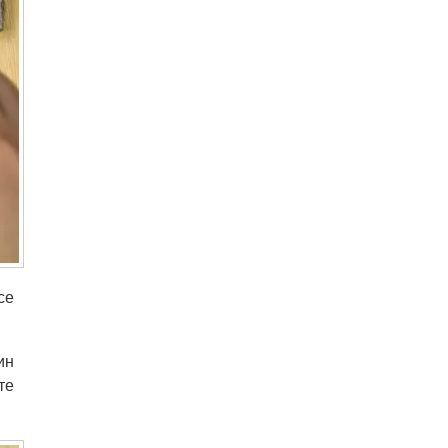
се
ин
те
.