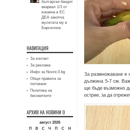
български бандит
вкарвал 1/3 от
кокаина в ЕС.
ДЕА закопча
мулетата му в
Барселона
НАВИГАЦИЯ
За контакт
За реклама
Инфо за Novini.0.bg
За размножаване е н
Общи правила за
дължина 5-7 см. Важ
ползване
ще бъде възможно д
Политика на
острие, за да отреже
бисквитките
АРХИВ НА НОВИНИ 0
август 2026
П
В
С
Ч
П
С
Н