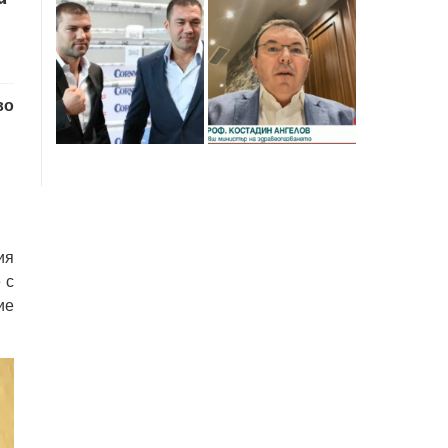
во
ия
 с
ие