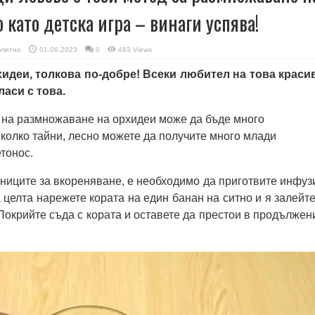
 като детска игра – винаги успява!
питно
01.06.2023
0
483 Views
идеи, толкова по-добре! Всеки любител на това краси
ласи с това.
 на размножаване на орхидеи може да бъде много
яколко тайни, лесно можете да получите много млади
тонос.
зниците за вкореняване, е необходимо да приготвите инфуз
 целта нарежете кората на един банан на ситно и я залейте
Покрийте съда с кората и оставете да престои в продължен