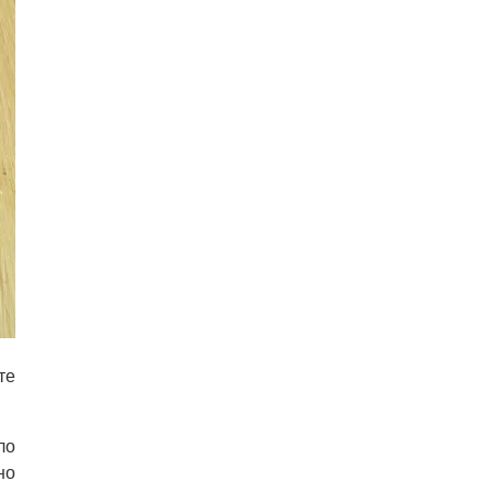
те
ло
но