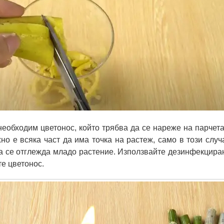
еобходим цветонос, който трябва да се нареже на парчета
но е всяка част да има точка на растеж, само в този случ
а се отглежда младо растение. Използвайте дезинфекцира
те цветонос.