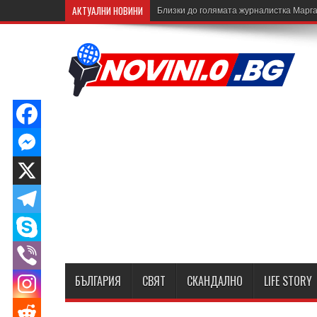
АКТУАЛНИ НОВИНИ
Близки до голямата журналистка Марга
БЪЛГАРИЯ
СВЯТ
СКАНДАЛНО
LIFE STORY