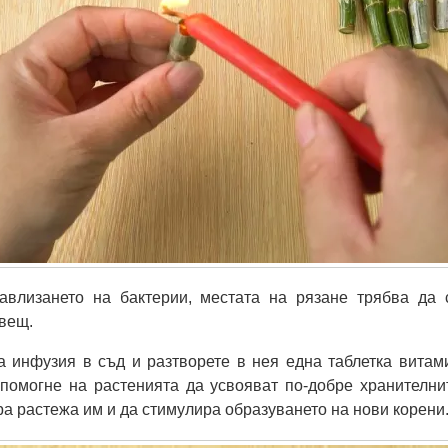
авлизането на бактерии, местата на рязане трябва да 
свещ.
а инфузия в съд и разтворете в нея една таблетка витам
помогне на растенията да усвояват по-добре хранителни
ра растежа им и да стимулира образуването на нови корени