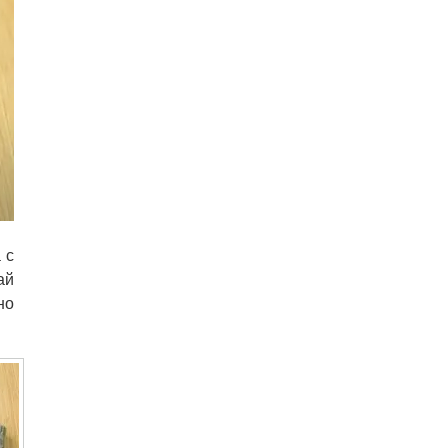
 с
ай
но