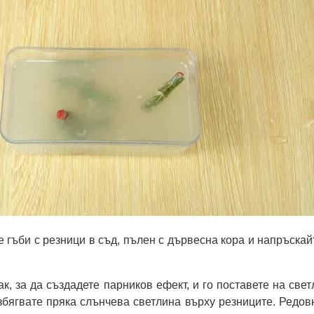
 гъби с резници в съд, пълен с дървесна кора и напръскай
к, за да създадете парников ефект, и го поставете на свет
збягвате пряка слънчева светлина върху резниците. Редов