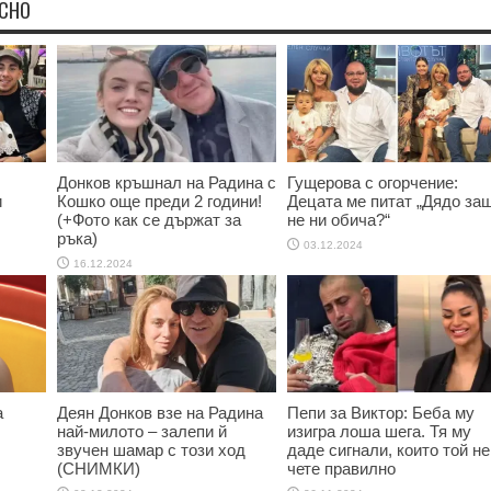
ЕСНО
Донков кръшнал на Радина с
Гущерова с огорчение:
и
Кошко още преди 2 години!
Децата ме питат „Дядо за
(+Фото как се държат за
не ни обича?“
ръка)
03.12.2024
16.12.2024
а
Деян Донков взе на Радина
Пепи за Виктор: Беба му
най-милото – залепи й
изигра лоша шега. Тя му
звучен шамар с този ход
даде сигнали, които той не
(СНИМКИ)
чете правилно