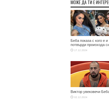
МОЖЕ ДА ТИ Е ИНТЕР
Беба показа с кого е и
потвърди произхода с
17.12.2024
Виктор увековечи Беб
02.12.2024