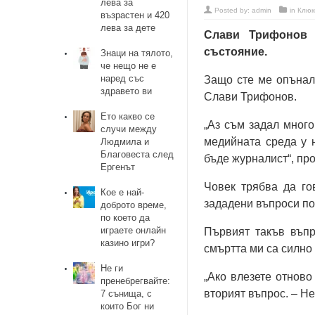
лева за
Posted by:
admin
in
Клюк
възрастен и 420
лева за дете
Слави Трифонов 
състояние.
Знаци на тялото,
че нещо не е
наред със
Защо сте ме опънал
здравето ви
Слави Трифонов.
Ето какво се
„Аз съм задал мног
случи между
медийната среда у 
Людмила и
Благовеста след
бъде журналист“, пр
Ергенът
Човек трябва да го
Кое е най-
зададени въпроси по
доброто време,
по което да
играете онлайн
Първият такъв въпр
казино игри?
смъртта ми са силно 
Не ги
„Ако влезете отнов
пренебрегвайте:
вторият въпрос. – Не!
7 сънища, с
които Бог ни