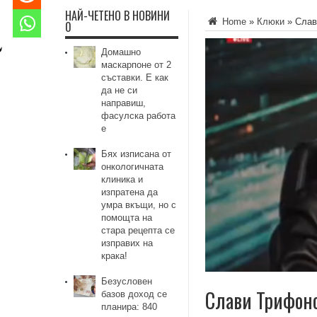
НАЙ-ЧЕТЕНО В НОВИНИ
Home
»
Клюки
»
Слав
0
Домашно
маскарпоне от 2
съставки. Е как
да не си
направиш,
фасулска работа
е
Бях изписана от
онкологичната
клиника и
изпратена да
умра вкъщи, но с
помощта на
стара рецепта се
изправих на
крака!
Безусловен
Слави Трифоно
базов доход се
планира: 840