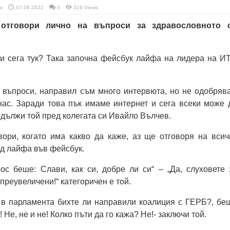
и
07.09.2022
0
319 Views
отговори лично на въпроси за здравословното 
и сега тук? Така започна фейсбук лайфа на лидера на И
о въпроси, направил съм много интервюта, но не одобряв
нас. Заради това пък имаме интернет и сега всеки може 
одължи той пред колегата си Ивайло Вълчев.
вори, когато има какво да каже, аз ще отговоря на всич
д лайфа във фейсбук.
ос беше: Слави, как си, добре ли си“ – „Да, слуховете 
преувеличени!“ категоричен е той.
о в парламента бихте ли направили коалиция с ГЕРБ?, бе
 Не, не и не! Колко пъти да го кажа? Не!- заключи той.