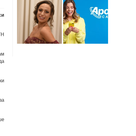
си
ТН
ам
да
ки
за
ше