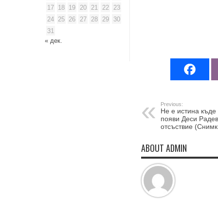
17
18
19
20
21
22
23
24
25
26
27
28
29
30
31
« дек.
Previous:
Не е истина къде 
появи Деси Радев
отсъствие (Снимк
ABOUT ADMIN