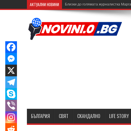
АКТУАЛНИ НОВИНИ
Близки до голямата журналистка Марга
БЪЛГАРИЯ
СВЯТ
СКАНДАЛНО
LIFE STORY