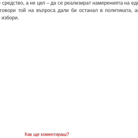
е средство, а не цел – да се реализират намеренията на ед
тговори той на въпроса дали би останал в политиката, а
 избори.
Как ще коментираш?