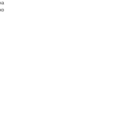
на
ко