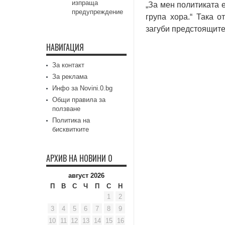
изпраща
„За мен политиката 
предупреждение
група хора.“ Така о
загуби предстоящите
НАВИГАЦИЯ
За контакт
За реклама
Инфо за Novini.0.bg
Общи правила за
ползване
Политика на
бисквитките
АРХИВ НА НОВИНИ 0
август 2026
П
В
С
Ч
П
С
Н
1
2
3
4
5
6
7
8
9
10
11
12
13
14
15
16