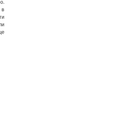
o.
 в
ги
ли
щe