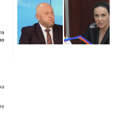
то
ло
кa
тe