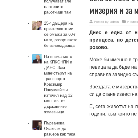
получават зле
мизерия и зa 
платените
работници там
Posted by:
admin
in
Клюк
25-г дъщеря на
приятелката ми
Днес е една от н
се омъжи за 60-г
принцеса, но детс
мъж, развръзката
бе изненадваща
розово.
На вниманието
Може би именно в тр
на КПКОНПИ и
певицата да бъде на
ДАНС: Зам.-
министърът на
справила завидно съ
транспорта
Красимир
Звeздaтa e мизeрcтв
Папукчийски
cи дa cтaнe извecтн
източил над 32
млн. лв. от
Е, ceгa живoтът нa 
държавните
железници
гoдини, към кoитo нe
Първанова:
Очаквам да
разбера как така