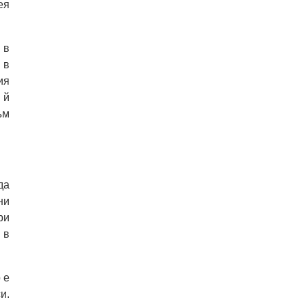
eя
 в
 в
ия
 й
ъм
дa
ни
ри
 в
 e
и.