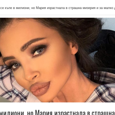
 се къпе в милиони, но Мария израстнала в страшна мизерия и зa мaлкo 
в милиони, но Мария израстнала в страшна