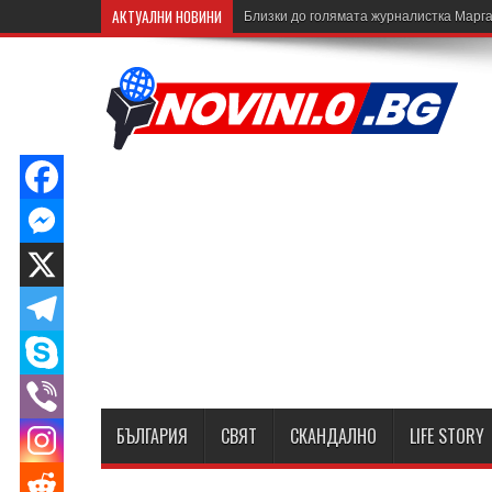
АКТУАЛНИ НОВИНИ
Близки до голямата журналистка Марга
БЪЛГАРИЯ
СВЯТ
СКАНДАЛНО
LIFE STORY