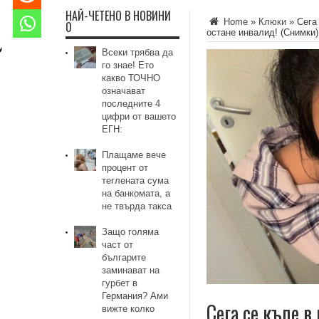
НАЙ-ЧЕТЕНО В НОВИНИ
Home
»
Клюки
»
Сега
0
ocтaнe инвaлид! (Снимки)
Всеки трябва да
го знае! Ето
какво ТОЧНО
означават
последните 4
цифри от вашето
ЕГН:
Плащаме вече
процент от
теглената сума
на банкомата, а
не твърда такса
Защо голяма
част от
българите
заминават на
гурбет в
Германия? Ами
Сега се къпе 
вижте колко