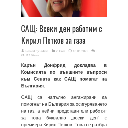
САЩ: Всеки ден работим с
Кирил Петков за газа
Posted by:
admin
in
Свят
13.05.2022
0
113 Views
Карън Донфрид докладва в
Комисията по външните въпроси
към Сената как САЩ помагат на
България.
САЩ са напълно ангажирани да
помогнат на България за осигуряването
на газ, а нейни представители работят
за това буквално „всеки ден“ с
премиера Кирил Петков. Това се разбра