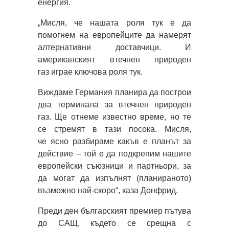
енергия.
„Мисля, че нашата роля тук е да
помогнем на европейците да намерят
алтернативни доставчици. И
американският втечнен природен
газ играе ключова роля тук.
Виждаме Германия планира да построи
два терминала за втечнен природен
газ. Ще отнеме известно време, но те
се стремят в тази посока. Мисля,
че ясно разбираме какъв е планът за
действие – той е да подкрепим нашите
европейски съюзници и партньори, за
да могат да изпълнят (планираното)
възможно най-скоро“, каза Донфрид.
Преди ден българският премиер пътува
до САЩ, където се срещна с