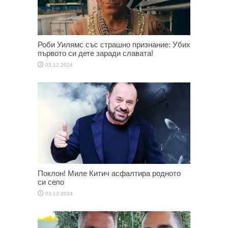
Роби Уилямс със страшно признание: Убих
първото си дете заради славата!
03.12.2024
Поклон! Миле Китич асфалтира родното
си село
03.12.2024