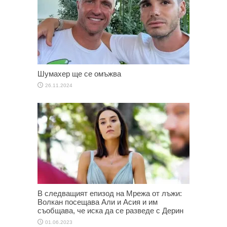
Шумахер ще се омъжва
26.11.2024
В следващият епизод на Мрежа от лъжи:
Волкан посещава Али и Асия и им
съобщава, че иска да се разведе с Дерин
01.06.2023