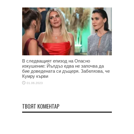
В следващият епизод на Опасно
изкушение: Йълдъз едва не започва да
бие доведената си дъщеря. Забелязва, че
Кумру кърви
01.06.2023
ТВОЯТ КОМЕНТАР