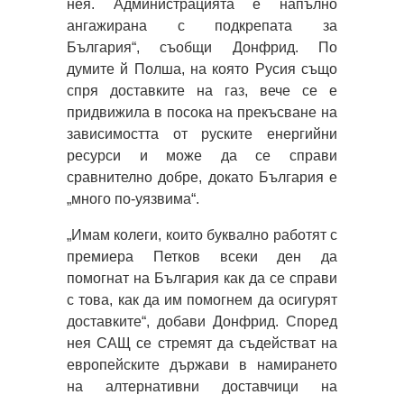
нея. Администрацията е напълно
ангажирана с подкрепата за
България“, съобщи Донфрид. По
думите й Полша, на която Русия също
спря доставките на газ, вече се е
придвижила в посока на прекъсване на
зависимостта от руските енергийни
ресурси и може да се справи
сравнително добре, докато България е
„много по-уязвима“.
„Имам колеги, които буквално работят с
премиера Петков всеки ден да
помогнат на България как да се справи
с това, как да им помогнем да осигурят
доставките“, добави Донфрид. Според
нея САЩ се стремят да съдействат на
европейските държави в намирането
на алтернативни доставчици на