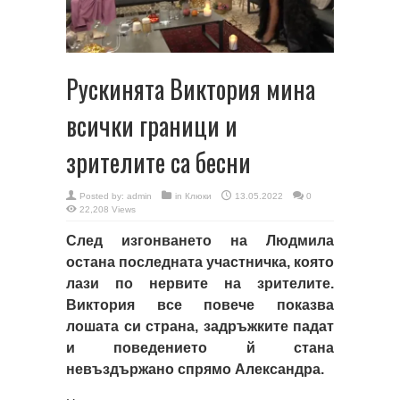
Рускинята Виктория мина
всички граници и
зрителите са бесни
Posted by:
admin
in
Клюки
13.05.2022
0
22,208 Views
След изгонването на Людмила
остана последната участничка, която
лази по нервите на зрителите.
Виктория все повече показва
лошата си страна, задръжките падат
и поведението й стана
невъздържано спрямо Александра.