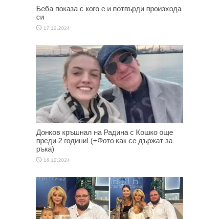
Беба показа с кого е и потвърди произхода
си
17.12.2024
Донков кръшнал на Радина с Кошко още
преди 2 години! (+Фото как се държат за
ръка)
16.12.2024