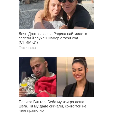
Деян Донков взе на Радина най-милото –
залепи й звучен шамар с този ход
(СНИМКИ)
02.12.2024
Пепи за Виктор: Беба му изигра лоша
шега. Тя му даде сигнали, които той не
чете правилно