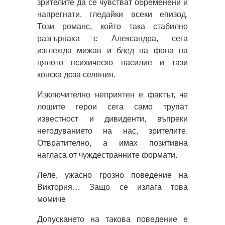
зрителите да се чувстват обременени и
напрегнати, гледайки всеки епизод.
Този романс, който така стабилно
разгърнаха с Александра, сега
изглежда мижав и блед на фона на
цялото психическо насилие и тази
конска доза селяния.
Изключително неприятен е фактът, че
лошите герои сега само трупат
известност и дивиденти, въпреки
негодуванието на нас, зрителите.
Отвратително, а имах позитивна
нагласа от чуждестранните формати.
Леле, ужасно грозно поведение на
Виктория… Защо се излага това
момиче
Допускането на такова поведение е