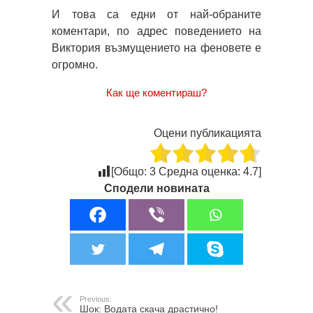
И това са едни от най-обраните
коментари, по адрес поведението на
Виктория възмущението на феновете е
огромно.
Как ще коментираш?
Оцени публикацията
[Общо:
3
Средна оценка:
4.7
]
Сподели новината
Previous:
Шок: Водата скача драстично!