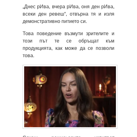
„Днес рИва, вчера рИва, оня ден рИва,
всеки ден ревеш“, отвърна тя и изля
демонстративно питието си.
Това поведение възмути зрителите и
този път те се обръщат към
продукцията, как може да се позволи
това.