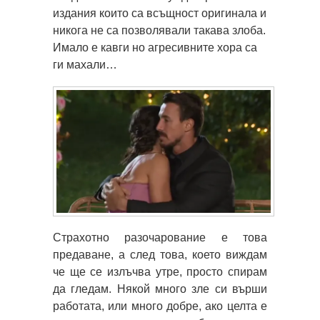
издания които са всъщност оригинала и
никога не са позволявали такава злоба.
Имало е кавги но агресивните хора са
ги махали…
Страхотно разочарование е това
предаване, а след това, което виждам
че ще се излъчва утре, просто спирам
да гледам. Някой много зле си върши
работата, или много добре, ако целта е