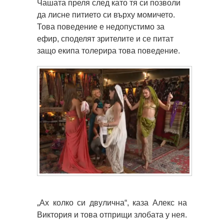
Чашата преля след като тя си позволи
да лисне питието си върху момичето.
Това поведение е недопустимо за
ефир, споделят зрителите и се питат
защо екипа толерира това поведение.
„Ах колко си двулична“, каза Алекс на
Виктория и това отприщи злобата у нея.