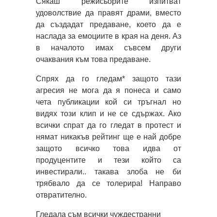
Сякаш режисьорите изпитват
удоволствие да правят драми, вместо
да създадат предаване, което да е
наслада за емоциите в края на деня. Аз
в началото имах съвсем други
очаквания към това предаване.
Спрях да го гледам* защото тази
агресия не мога да я понеса и само
чета публикации кой си тръгнал но
видях този клип и не се сдържах. Ако
всички спрат да го гледат в протест и
нямат никакъв рейтинг ще е най добре
защото всичко това идва от
продуцентите и тези който са
инвестирали.. такава злоба не би
трябвало да се толерира! Направо
отвратително.
Гледала съм всички чуждестранни