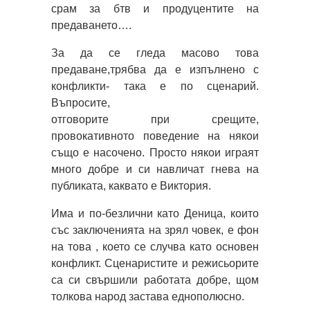
срам за бтв и продуцентите на
предаването….
За да се гледа масово това
предаване,трябва да е изпълнено с
конфликти- така е по сценарий.
Въпросите,
отговорите при срещите,
провокативното поведение на някои
също е насочено. Просто някои играят
много добре и си навличат гнева на
публиката, каквато е Виктория.
Има и по-безлични като Деница, които
със заключенията на зрял човек, е фон
на това , което се случва като основен
конфликт. Сценаристите и режисьорите
са си свършили работата добре, щом
толкова народ застава еднополюсно.