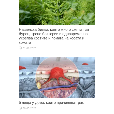
Нашенска билка, която много смятат за
бурен, трепе бактерии и едновременно
укрепва костите и помага на косата и
кожата
01.06.2023
5 неща у дома, които причиняват рак
30.05.2023