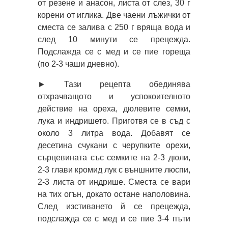
от резене и анасон, листа от слез, 30 г
корени от иглика. Две чаени лъжички от
сместа се залива с 250 г вряща вода и
след 10 минути се прецежда.
Подслажда се с мед и се пие гореща
(по 2-3 чаши дневно).
► Тази рецепта обединява
отхрачващото и успокоителното
действие на ореха, дюлевите семки,
лука и индришето. Приготвя се в съд с
около 3 литра вода. Добавят се
десетина счукани с черупките орехи,
сърцевината със семките на 2-3 дюли,
2-3 глави кромид лук с външните люспи,
2-3 листа от индрише. Сместа се вари
на тих огън, докато остане наполовина.
След изстиването й се прецежда,
подслажда се с мед и се пие 3-4 пъти