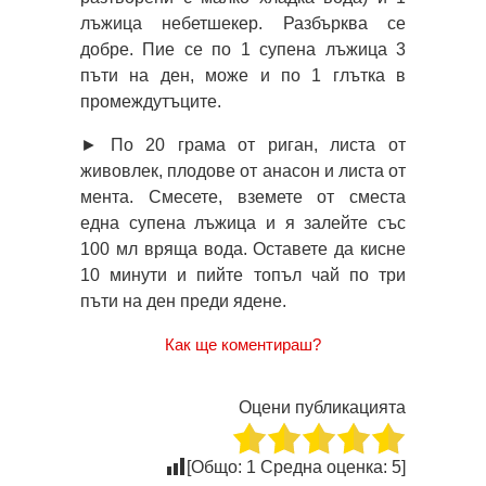
лъжица небетшекер. Разбърква се
добре. Пие се по 1 супена лъжица 3
пъти на ден, може и по 1 глътка в
промеждутъците.
► По 20 грама от риган, листа от
живовлек, плодове от анасон и листа от
мента. Смесете, вземете от сместа
една супена лъжица и я залейте със
100 мл вряща вода. Оставете да кисне
10 минути и пийте топъл чай по три
пъти на ден преди ядене.
Как ще коментираш?
Оцени публикацията
[Общо:
1
Средна оценка:
5
]