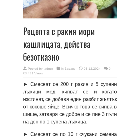
Рецепта с ракия мори
кашлицата, действа
безотказно
Posted by:
admin
in
Здраве
03.12.2024
0
481 Views
► Смесват се 200 г ракия и 5 супени
лъжици мед, кипват се и когато
изстинат, се добавя един разбит жълтък
от кокоше яйце. Всичко това се сипва в
шише, затваря се добре и се пие 3 пъти
на ден по 1 супена лъжица.
► Смесват се по 10 г счукани семена