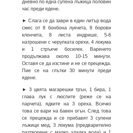
дневно по една супена лъжица половин
час преди ядене.
► Слага се да заври в един литър вода
смес от 8 бонбона лукчета, 8 борови
клончета, 8 листа индрише, 5-6
натрошени с черупката орехи, 4 локума
и 1 стръкче босилек. Варенето
продължава около 10-15 минути.
Оставя се да изстине и не се прецежда.
Пие се на глътки 30 минути преди
ядене.
► 3 цвята магарешки трън, 1 бира, 1
глава лук с люспите (реже се на
парчета), ядките на 3 ореха. Всичко
това се вари на бавен огън. След това
се прецежда и се прибавят 3 супени
лъжици мед, 3 локума (предварително
разтворени с малко хладка вода) и 1