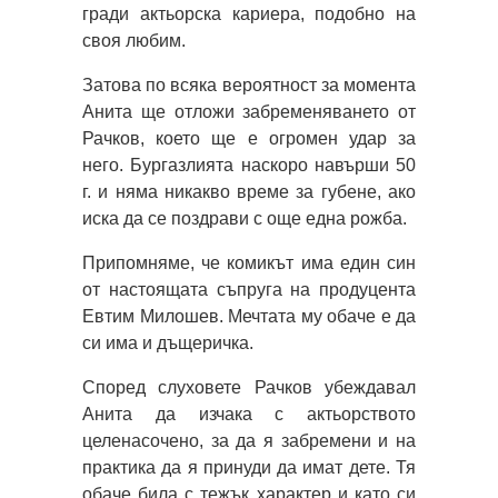
гради актьорска кариера, подобно на
своя любим.
Затова по всяка вероятност за момента
Анита ще отложи забременяването от
Рачков, което ще е огромен удар за
него. Бургазлията наскоро навърши 50
г. и няма никакво време за губене, ако
иска да се поздрави с още една рожба.
Припомняме, че комикът има един син
от настоящата съпруга на продуцента
Евтим Милошев. Мечтата му обаче е да
си има и дъщеричка.
Според слуховете Рачков убеждавал
Анита да изчака с актьорството
целенасочено, за да я забремени и на
практика да я принуди да имат дете. Тя
обаче била с тежък характер и като си