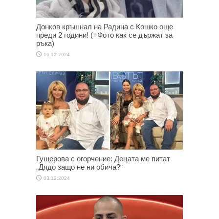
Донков кръшнал на Радина с Кошко още
преди 2 години! (+Фото как се държат за
ръка)
16.12.2024
Гущерова с огорчение: Децата ме питат
„Дядо защо не ни обича?“
03.12.2024