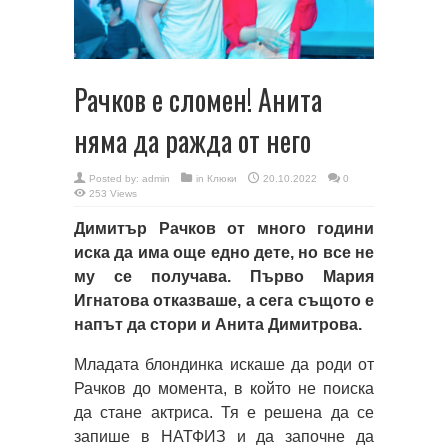
Рачков е сломен! Анита
няма да ражда от него
Posted by:
admin
in
Клюки
20.10.2022
0
253 Views
Димитър Рачков от много години
иска да има още едно дете, но все не
му се получава. Първо Мария
Игнатова отказваше, а сега същото е
напът да стори и Анита Димитрова.
Младата блондинка искаше да роди от
Рачков до момента, в който не поиска
да стане актриса. Тя е решена да се
запише в НАТФИЗ и да започне да