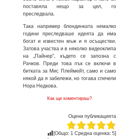
поставяла нещо за цел, го
преследвала.
Така например блондинката немалко
години преследваше идеята да има
богат и известен мъж и я осъществи.
Затова участва и в няколко видеоклипа
на „Пайнер”, където се запозна с
Рачков. Преди това пък се включи в
битката за Мис Плеймейт, само и само
някой да я забележи, но тогава спечели
Нора Недкова.
Как ще коментираш?
Оцени публикацията
[Общо:
1
Средна оценка:
5
]