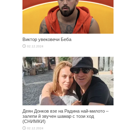
Виктор увековечи Беба
02.12.2024
Деян Донков взе на Радина най-милото –
залепи й звучен шамар с този ход
(СНИМКИ)
02.12.2024