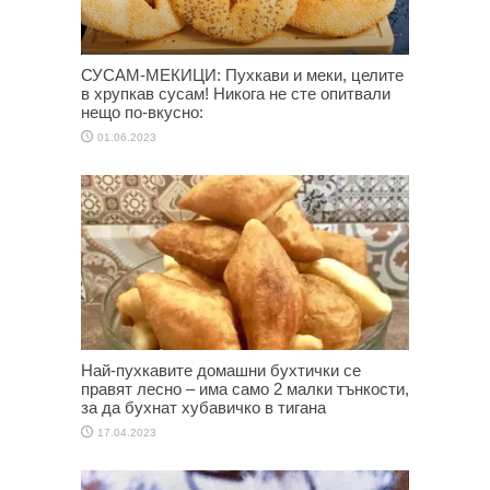
СУСАМ-МЕКИЦИ: Пухкави и меки, целите
в хрупкав сусам! Никога не сте опитвали
нещо по-вкусно:
01.06.2023
Най-пухкавите домашни бухтички се
правят лесно – има само 2 малки тънкости,
за да бухнат хубавичко в тигана
17.04.2023