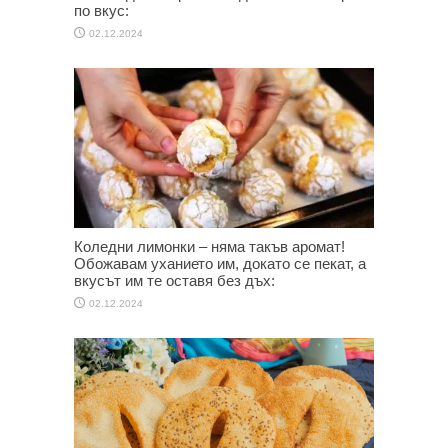
по вкус:
02.12.2024
Коледни лимонки – няма такъв аромат!
Обожавам уханието им, докато се пекат, а
вкусът им те оставя без дъх:
02.12.2024