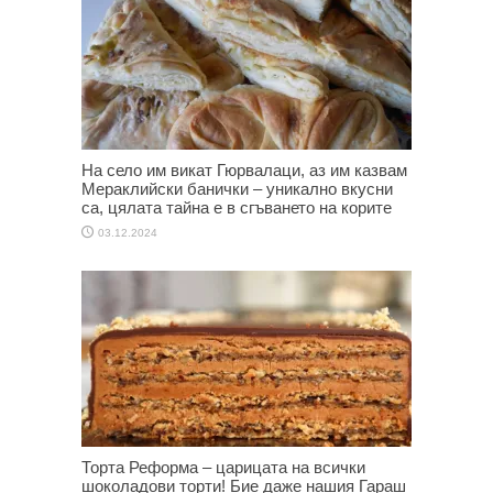
На село им викат Гюрвалаци, аз им казвам
Мераклийски банички – уникално вкусни
са, цялата тайна е в сгъването на корите
03.12.2024
Торта Реформа – царицата на всички
шоколадови торти! Бие даже нашия Гараш