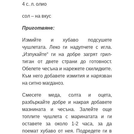
4 с. л. олио
сол – на вкус
Приготвяне:
Измийте и хубаво подсушете
чушлетата. Леко ги надупчете с игла.
„Изпукайте“ ги на добре загрят грил-
тиган от двете страни до готовност.
Обелете чесъна и нарежете скилидките.
Към него добавете измития и нарязван
на ситно магданоз.
Смесете меда, солта и оцета,
разбъркайте добре и накрая добавете
мазнината и чесъна. Залейте още
топлите чушлета с маринатата и ги
оставете за около 1-2 часа, за да
поемат хубаво от нея. Подредете ги в