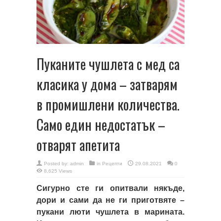
Пуканите чушлета с мед са
класика у дома – затварям
в промишлени количества.
Само един недостатък –
отварят апетита
Posted by:
admin
in
Рецепти
29.08.2021
0
8,625 Views
Сигурно сте ги опитвали някъде,
дори и сами да не ги приготвяте –
пукани люти чушлета в марината.