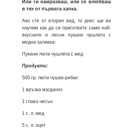
Или ги намразваш, или се влюбваш
в тях от първата хапка.
Ако сте от втория вид, то днес ще ви
научим как да си приготвите сами най-
вкусните и лесни пукани чушлета с
медна заливка:
Пукани люти чушлета с мед
Продукти:
500 гр. люти чушки-рибки
1 връзка магданоз
1 глава чесън
1 с. л. мед
5 с. л. оцет