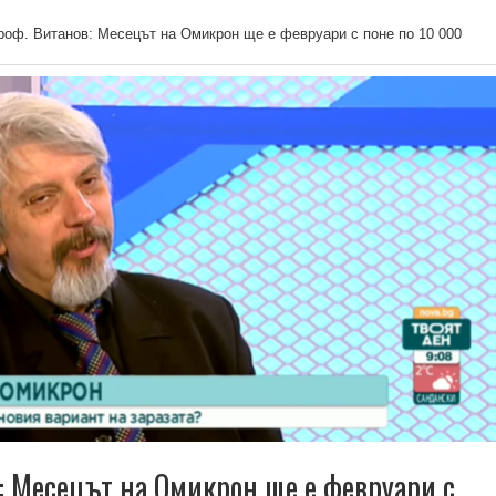
роф. Витанов: Месецът на Омикрон ще е февруари с поне по 10 000
: Месецът на Омикрон ще е февруари с