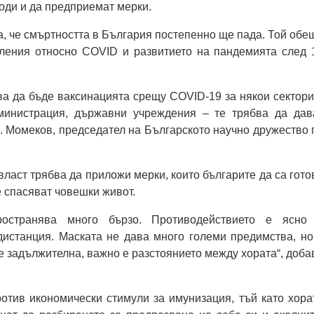
води и да предприемат мерки.
, че смъртността в България постепенно ще пада. Той обе
сления относно COVID и развитието на пандемията след 
а да бъде ваксинацията срещу COVID-19 за някои сектори
министрация, държавни учреждения – те трябва да дав
. Момеков, председател на Българското научно дружество 
власт трябва да приложи мерки, които българите да са гото
е спасяват човешки живот.
ространява много бързо. Противодействието е ясно
дистанция. Маската не дава много големи предимства, но
е задължителна, важно е разстоянието между хората“, доба
отив икономически стимули за имунизация, тъй като хора