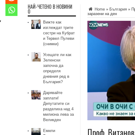
НАЙ-ЧЕТЕНО В НОВИНИ
Home
»
България
»
П
0
заразени на ден
Вижте как
изглеждат трите
сестри на Кубрат
и Тервел Пулеви
(снимки)
Усещате ли как
Зеленски
започна да
определя
дневния ред в
България?
Дарявайте
заплати!
Депутатите си
разделиха над 4
милиона лева за
Великден
Проф. Витанов
Емили