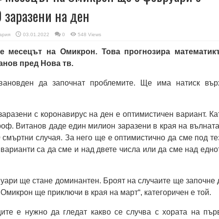
0 заразени на ден
ария
03.01.2022
0
548 Views
е месецът на Омикрон. Това прогнозира математик
анов пред Нова тв.
вановден да започнат проблемите. Ще има натиск вър
заразени с коронавирус на ден е оптимистичен вариант. Ка
оф. Витанов даде един милион заразени в края на вълната
0 смъртни случая. За него ще е оптимистично да сме под те
 варианти са да сме и над двете числа или да сме над едно
нуари ще стане доминантен. Броят на случаите ще започне 
 Омикрон ще приключи в края на март“, категоричен е той.
ите е нужно да гледат какво се случва с хората на пър