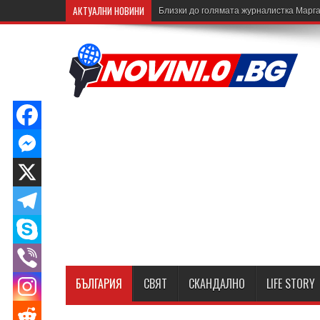
АКТУАЛНИ НОВИНИ
Близки до голямата журналистка Марга
БЪЛГАРИЯ
СВЯТ
СКАНДАЛНО
LIFE STORY