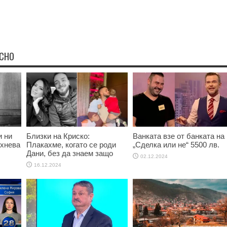
ЕСНО
и ни
Близки на Криско:
Ванката взе от банката на
ихнева
Плакахме, когато се роди
„Сделка или не“ 5500 лв.
Дани, без да знаем защо
02.12.2024
16.12.2024