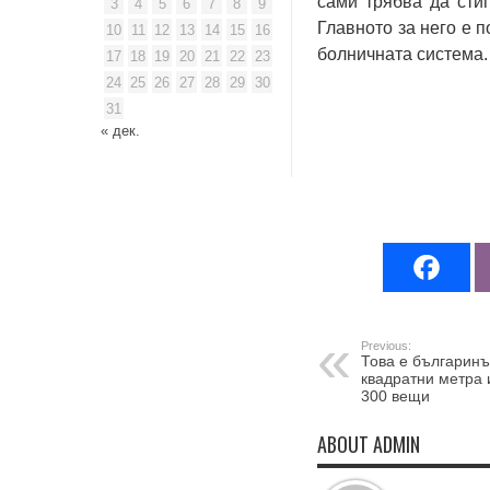
сами трябва да стиг
3
4
5
6
7
8
9
Главното за него е п
10
11
12
13
14
15
16
болничната система.
17
18
19
20
21
22
23
24
25
26
27
28
29
30
31
« дек.
Previous:
Това е българинът
квадратни метра 
300 вещи
ABOUT ADMIN