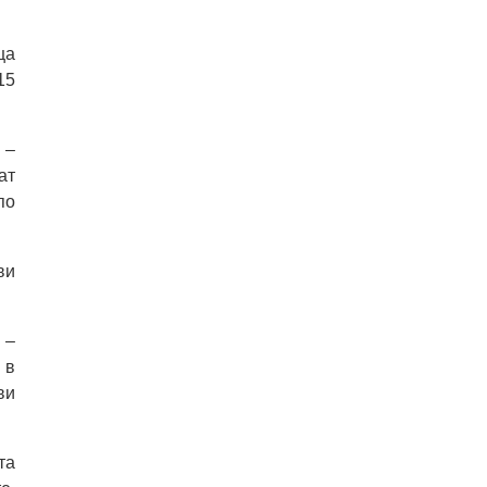
ща
15
 –
ат
по
ви
 –
 в
ви
та