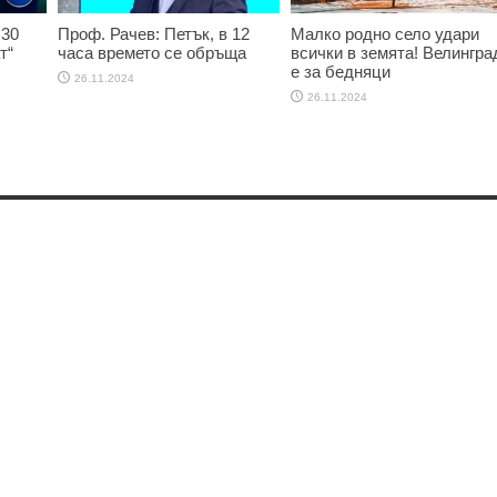
 30
Проф. Рачев: Петък, в 12
Малко родно село удари
т“
часа времето се обръща
всички в земята! Велингра
е за бедняци
26.11.2024
26.11.2024