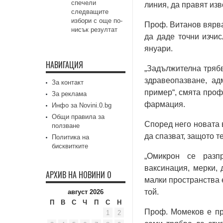
спечели
линия, да правят из
следващите
избори с още по-
Проф. Витанов вярва
нисък резултат
да даде точни изчи
януари.
НАВИГАЦИЯ
„Задължителна трябв
здравеопазване, ад
За контакт
пример“, смята проф
За реклама
фармация.
Инфо за Novini.0.bg
Общи правила за
Според него новата 
ползване
да спазват, защото т
Политика на
бисквитките
„Омикрон се разп
ваксинация, мерки, 
АРХИВ НА НОВИНИ 0
малки пространства 
той.
август 2026
П
В
С
Ч
П
С
Н
Проф. Момеков е пр
1
2