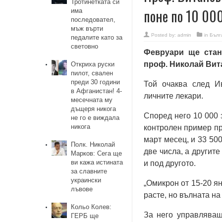
Тротинетката си
поне по 10 00
има
последовател,
мъж върти
Posted by:
admin
in
Бълг
педалите като за
световно
Февруари ще стан
проф. Николай Вит
Откриха руски
пилот, свален
преди 30 години
Той очаква след И
в Афганистан! 4-
личните лекари.
месечната му
дъщеря никога
Според него 10 000 
не го е виждала
никога
контролен пример пр
март месец, и 33 50
Полк. Николай
две числа, а другите
Марков: Сега ще
ви кажа истината
и под другото.
за славните
украински
„Омикрон от 15-20 я
лъвове
расте, но вълната на
Кольо Колев:
За него управляващ
ГЕРБ ще