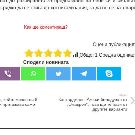
нат до разбирането за предпазване на себе си и околнит
о-рядко да се стига до хоспитализация, за да не се натовар
Как ще коментираш?
Оцени публикация
[Общо:
1
Средна оценка
Сподели новината
Next:
, който живее на 8
Кантарджиев: Ако си боледувал от
и притежава само
„Омикрон“, това ще те пази от
другите варианти