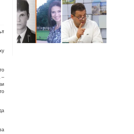
ът
ху
то
 –
зи
то
да
ва