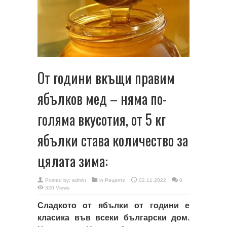
От години вкъщи правим
ябълков мед – няма по-
голяма вкусотия, от 5 кг
ябълки става количество за
цялата зима:
Posted by:
admin
in
Рецепти
02.11.2022
0
320 Views
Сладкото от ябълки от години е
класика във всеки български дом.