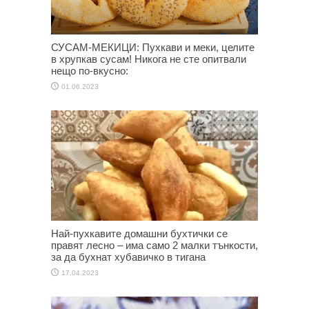
СУСАМ-МЕКИЦИ: Пухкави и меки, целите
в хрупкав сусам! Никога не сте опитвали
нещо по-вкусно:
01.06.2023
Най-пухкавите домашни бухтички се
правят лесно – има само 2 малки тънкости,
за да бухнат хубавичко в тигана
17.04.2023