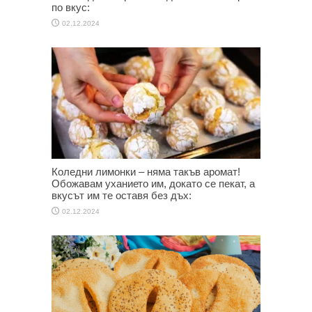
по вкус:
02.12.2024
Коледни лимонки – няма такъв аромат!
Обожавам уханието им, докато се пекат, а
вкусът им те оставя без дъх:
02.12.2024