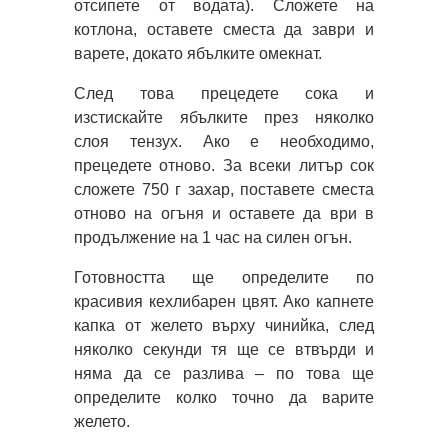
отсипете от водата). Сложете на
котлона, оставете сместа да заври и
варете, докато ябълките омекнат.
След това прецедете сока и
изстискайте ябълките през няколко
слоя тензух. Ако е необходимо,
прецедете отново. За всеки литър сок
сложете 750 г захар, поставете сместа
отново на огъня и оставете да ври в
продължение на 1 час на силен огън.
Готовността ще определите по
красивия кехлибарен цвят. Ако капнете
капка от желето върху чинийка, след
няколко секунди тя ще се втвърди и
няма да се разлива – по това ще
определите колко точно да варите
желето.