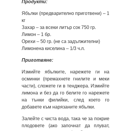
Продукти:
Ябълки (предварително приготвени) – 1
кг
Захар – за всеки литър сок 750 гр.
Лимон – 1 бр.
Орехи – 50 гр. (не са задължителни)
Лимонена киселина – 1/3 ч.л.
Приготвяне:
Измийте ябълките, нарежете ги на
осминки (премахнете гнилите и меки
части), сложете ги в тенджера. Измийте
лимона и без да го белите го нарежете
на тънки филийки, след което го
добавете към нарязаните ябълки.
Залейте с чиста вода, така че за покрие
плодовете (ако започнат да плуват,