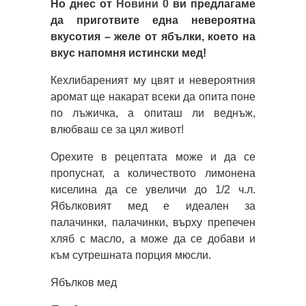
Но днес от
Новини 0
ви предлагаме
да приготвите една невероятна
вкусотия – желе от ябълки, което на
вкус напомня истински мед!
Кехлибареният му цвят и невероятния
аромат ще накарат всеки да опита поне
по лъжичка, а опиташ ли веднъж,
влюбваш се за цял живот!
Орехите в рецептата може и да се
пропуснат, а количеството лимонена
киселина да се увеличи до 1/2 ч.л.
Ябълковият мед е идеален за
палачинки, палачинки, върху препечен
хляб с масло, а може да се добави и
към сутрешната порция мюсли.
Ябълков мед