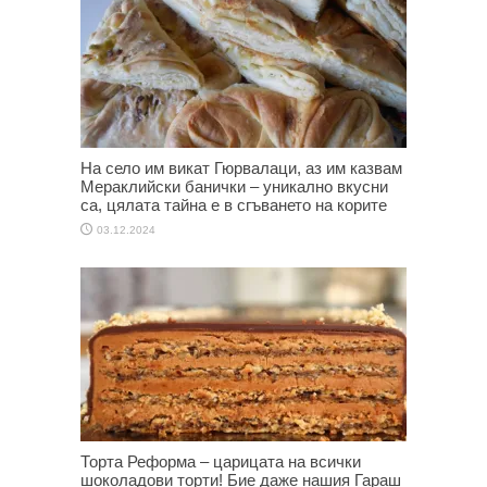
На село им викат Гюрвалаци, аз им казвам
Мераклийски банички – уникално вкусни
са, цялата тайна е в сгъването на корите
03.12.2024
Торта Реформа – царицата на всички
шоколадови торти! Бие даже нашия Гараш