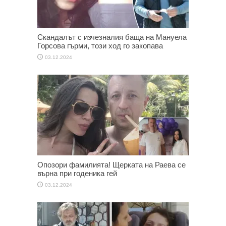
Скандалът с изчезналия баща на Мануела
Горсова гърми, този ход го закопава
03.12.2024
Опозори фамилията! Щерката на Раева се
върна при годеника гей
03.12.2024