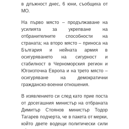
в длъжност днес, 6 юни, съобщиха от
МО.
На първо място – продължаване на
усилията за укрепване на
отбранителните способности на
страната; на второ място – приноса на
България и нейната армия в
осигуряването на сигурност и
стабилност в Черноморския регион и
Югоизточна Европа и на трето място –
осигуряване на демократични
гражданско-военни отношения.
В изявлението си след като прие поста
от досегашния министър на отбраната
Димитър Стоянов министър Тодор
Тагарев подчерта, че в пакета от мерки,
който двете водещи политически сили