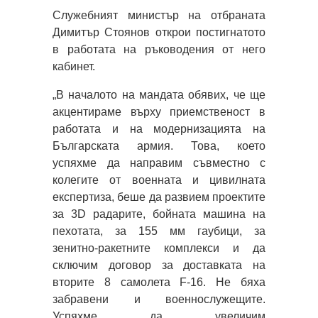
Служебният министър на отбраната
Димитър Стоянов открои постигнатото
в работата на ръководения от него
кабинет.
„В началото на мандата обявих, че ще
акцентираме върху приемственост в
работата и на модернизацията на
Българската армия. Това, което
успяхме да направим съвместно с
колегите от военната и цивилната
експертиза, беше да развием проектите
за 3D радарите, бойната машина на
пехотата, за 155 мм гаубици, за
зенитно-ракетните комплекси и да
сключим договор за доставката на
вторите 8 самолета F-16. Не бяха
забравени и военнослужещите.
Успяхме да увеличим