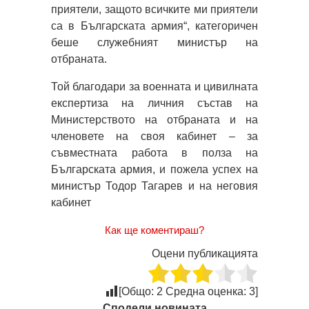
приятели, защото всичките ми приятели
са в Българската армия“, категоричен
беше служебният министър на
отбраната.
Той благодари за военната и цивилната
експертиза на личния състав на
Министерството на отбраната и на
членовете на своя кабинет – за
съвместната работа в полза на
Българската армия, и пожела успех на
министър Тодор Тагарев и на неговия
кабинет
Как ще коментираш?
Оцени публикацията
[Общо:
2
Средна оценка:
3
]
Сподели новината