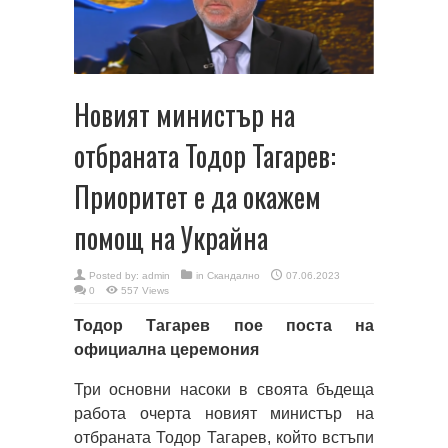
Новият министър на
отбраната Тодор Тагарев:
Приоритет е да окажем
помощ на Украйна
Posted by:
admin
in
Скандално
07.06.2023
0
557 Views
Тодор Тагарев пое поста на
официална церемония
Три основни насоки в своята бъдеща
работа очерта новият министър на
отбраната Тодор Тагарев, който встъпи