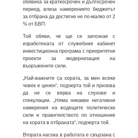
обявиха за краткосрочен и дългосрочен
период, влиза намерението бюджетът
за отбрана да достигне не по-малко от 2
% от БВП.
Той обяви, че ще се запознае с
изработената от служебния кабинет
инвестиционна програма с приоритетни
проекти за модернизация на
въоръжените сили.
„Най-важните са хората, за мен всеки
човек е ценен“, подчерта той и призова
да не се вярва на слухове и
спекулации. „Няма никакви негативни
намерения на водещите политически
сили и правителството по отношение
на хората в отбраната“, подчерта той.
Втората насока в работата е свързана с