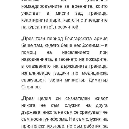
командировъчните за военните, които
участват в мисии зад граница,
квартирните пари, както и стипендиите
на курсантите“, посочи той.
„През този период Българската армия
беше там, където беше необходима – в
помощ на населението при
наводненията, в гасенето на пожарите,
в опазването на държавната граница,
изпълняваше задачи по медицинска
евакуация“, заяви министър Димитър
Стоянов.
„През целия си съзнателен живот
никога не съм служил на друга
държава, никога не съм се срамувал, че
съм носил униформа. Не съм служил на
приятелски кръгове, но съм работил за