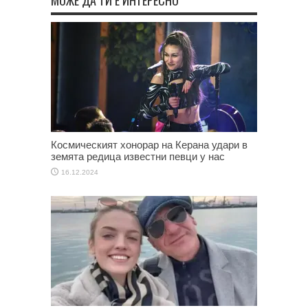
Космическият хонорар на Керана удари в
земята редица известни певци у нас
16.12.2024