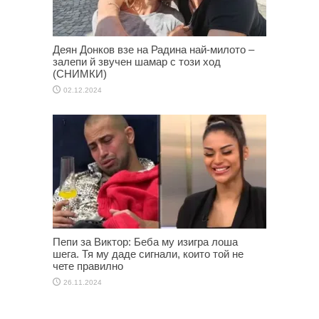
Деян Донков взе на Радина най-милото –
залепи й звучен шамар с този ход
(СНИМКИ)
02.12.2024
Пепи за Виктор: Беба му изигра лоша
шега. Тя му даде сигнали, които той не
чете правилно
26.11.2024