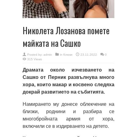
Николета Лозанова помете
майката на Сашко
Posted by:
admin
in
Клюки
23.11.2022
0
315 Views
Драмата около изчезването на
Сашко от Перник развълнува много
хора, които макар и косвено следяха
докрай развитието на събитията.
Намирането му донесе облекчение на
близки, роднини и разбира се
многобройната армия от хора,
включили се в издирването на детето.