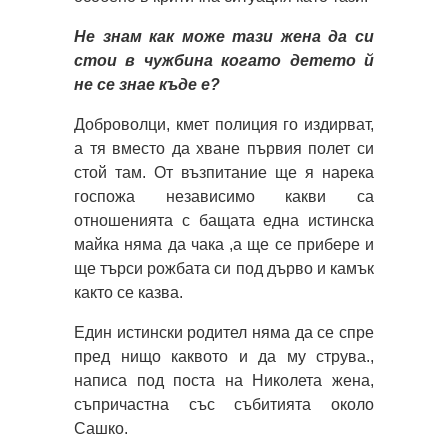
Не знам как може тази жена да си
стои в чужбина когато детето й
не се знае къде е?
Доброволци, кмет полиция го издирват,
а тя вместо да хване първия полет си
стой там. От възпитание ще я нарека
госпожа независимо какви са
отношенията с бащата една истинска
майка няма да чака ,а ще се прибере и
ще търси рожбата си под дърво и камък
както се казва.
Един истински родител няма да се спре
пред нищо каквото и да му струва.,
написа под поста на Николета жена,
съпричастна със събитията около
Сашко.