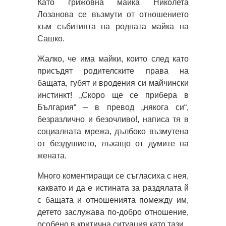
Като грижовна майка Николета
Лозанова се възмути от отношението
към събитията на родната майка на
Сашко.
Жалко, че има майки, които след като
присъдят родителските права на
бащата, губят и вродения си майчински
инстинкт! „Скоро ще се прибера в
България“ – в превод „някога си“,
безразлично и безочливо!, написа тя в
социалната мрежа, дълбоко възмутена
от бездушието, лъхащо от думите на
жената.
Много коментиращи се съгласиха с нея,
каквато и да е истината за раздялата й
с бащата и отношенията помежду им,
детето заслужава по-добро отношение,
особено в критична ситуация като тази.