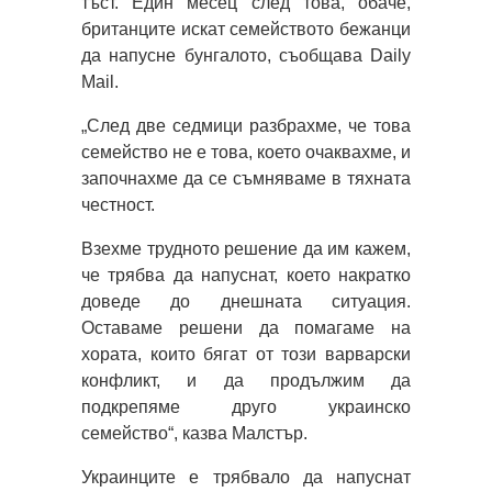
тъст. Един месец след това, обаче,
британците искат семейството бежанци
да напусне бунгалото, съобщава Daily
Mail.
„След две седмици разбрахме, че това
семейство не е това, което очаквахме, и
започнахме да се съмняваме в тяхната
честност.
Взехме трудното решение да им кажем,
че трябва да напуснат, което накратко
доведе до днешната ситуация.
Оставаме решени да помагаме на
хората, които бягат от този варварски
конфликт, и да продължим да
подкрепяме друго украинско
семейство“, казва Малстър.
Украинците е трябвало да напуснат