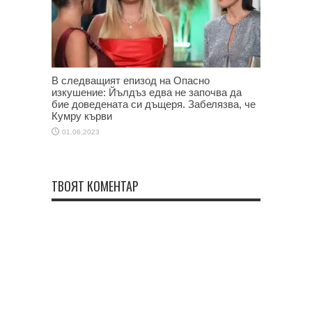
В следващият епизод на Опасно
изкушение: Йълдъз едва не започва да
бие доведената си дъщеря. Забелязва, че
Кумру кърви
01.06.2023
ТВОЯТ КОМЕНТАР