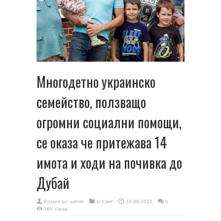
Многодетно украинско
семейство, ползващо
огромни социални помощи,
се оказа че притежава 14
имота и ходи на почивка до
Дубай
Posted by:
admin
in
Свят
19.09.2022
0
169 Views