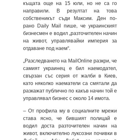
къщата още на 15 юли, но не са го
направили. В резултат на това
собственикът съди Максим. Ден по-
рано Daily Mail пише, че украинският
бизнесмен е водил „разточителен начин
на живот, управлявайки империя за
отдаване под наем“.
„Разследването на MailOnline разкри, че
самият украинец е бил наемодател,
свързан със серия от жалби в Киев,
като няколко наематели са смятали да
разкажат публично по какъв начин той е
управлявал бизнес с около 14 имота.
– От профила му в социалните мрежи
става ясно, че бившият полицай е
водил доста разточителен начин на
живот, включително луксозни почивки в