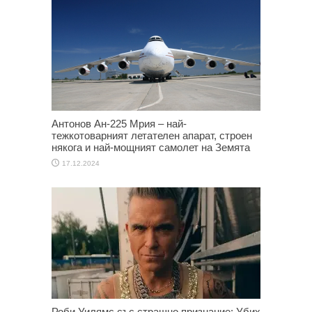
Антонов Ан-225 Мрия – най-
тежкотоварният летателен апарат, строен
някога и най-мощният самолет на Земята
17.12.2024
Роби Уилямс със страшно признание: Убих