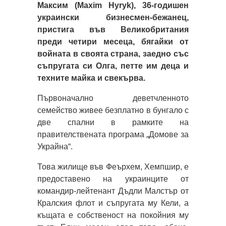
Максим (Maxim Hyryk), 36-годишен
украински бизнесмен-бежанец,
пристига във Великобритания
преди четири месеца, бягайки от
войната в своята страна, заедно със
съпругата си Олга, петте им деца и
техните майка и свекърва.
Първоначално деветчленното
семейство живее безплатно в бунгало с
две спални в рамките на
правителствената програма „Домове за
Украйна“.
Това жилище във Феърхем, Хемпшир, е
предоставено на украинците от
командир-лейтенант Дъдли Малстър от
Кралския флот и съпругата му Кели, а
къщата е собственост на покойния му