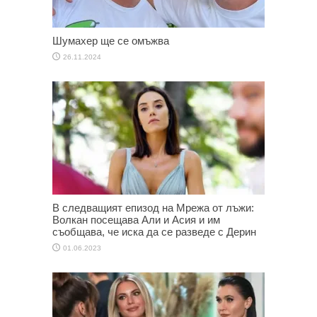
Шумахер ще се омъжва
26.11.2024
В следващият епизод на Мрежа от лъжи:
Волкан посещава Али и Асия и им
съобщава, че иска да се разведе с Дерин
01.06.2023