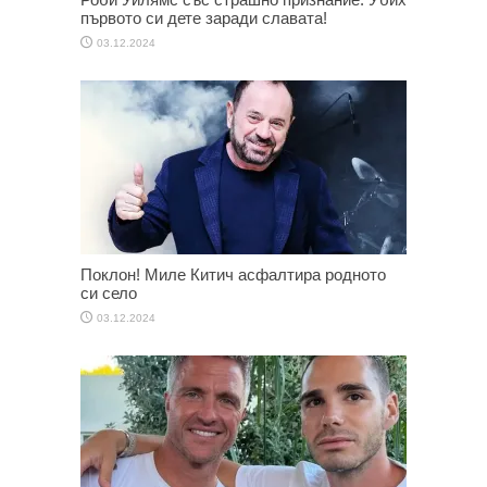
първото си дете заради славата!
03.12.2024
Поклон! Миле Китич асфалтира родното
си село
03.12.2024