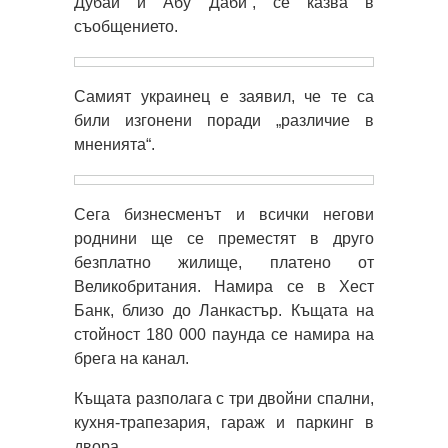
Дубай и Абу Даби“, се казва в
съобщението.
Самият украинец е заявил, че те са
били изгонени поради „различие в
мненията“.
Сега бизнесменът и всички негови
роднини ще се преместят в друго
безплатно жилище, платено от
Великобритания. Намира се в Хест
Банк, близо до Ланкастър. Къщата на
стойност 180 000 паунда се намира на
брега на канал.
Къщата разполага с три двойни спални,
кухня-трапезария, гараж и паркинг в
двора.