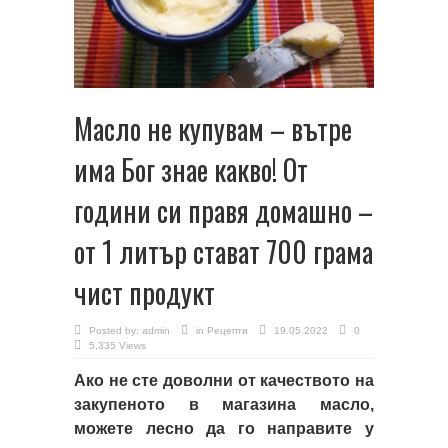
Масло не купувам – вътре
има Бог знае какво! От
години си правя домашно –
от 1 литър стават 700 грама
чист продукт
Posted by:
admin
in
Рецепти
19.05.2022
0
5,335 Views
Ако не сте доволни от качеството на
закупеното в магазина масло,
можете лесно да го направите у