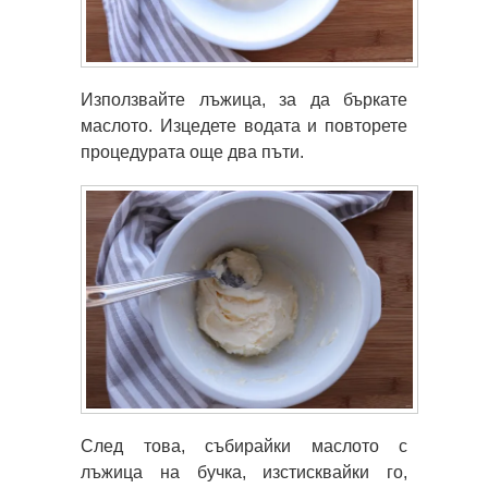
Използвайте лъжица, за да бъркате
маслото. Изцедете водата и повторете
процедурата още два пъти.
След това, събирайки маслото с
лъжица на бучка, изстисквайки го,