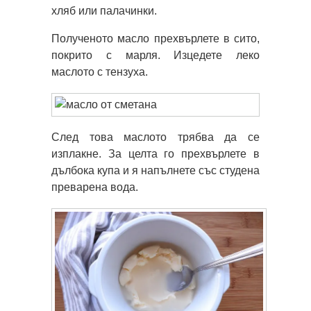
хляб или палачинки.
Полученото масло прехвърлете в сито,
покрито с марля. Изцедете леко
маслото с тензуха.
След това маслото трябва да се
изплакне. За целта го прехвърлете в
дълбока купа и я напълнете със студена
преварена вода.