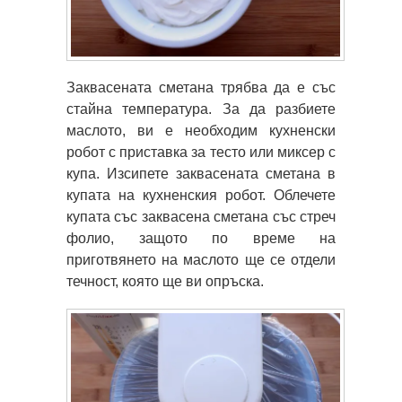
Заквасената сметана трябва да е със
стайна температура. За да разбиете
маслото, ви е необходим кухненски
робот с приставка за тесто или миксер с
купа. Изсипете заквасената сметана в
купата на кухненския робот. Облечете
купата със заквасена сметана със стреч
фолио, защото по време на
приготвянето на маслото ще се отдели
течност, която ще ви опръска.