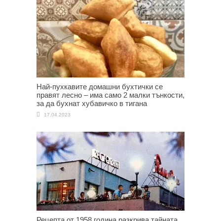
Най-пухкавите домашни бухтички се
правят лесно – има само 2 малки тънкости,
за да бухнат хубавичко в тигана
17.04.2023
Рецепта от 1958 година разкрива тайната