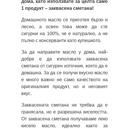
дома, като използвате за целта само
1 продукт – заквасена сметана!
Домашното масло се приготвя бързо и
лесно, а освен това може да сте
сигурни на 100%, че е натурално, а не
пълно с консерванти като купешкото.
За да направите масло у дома, най-
добре е да използвате заквасена
сметана от сигурен източник, която да е
домашна. За да се получи вкусно масло
е много важно не само качеството на
оригиналния продукт, но и неговият
вкус.
Заквасената сметана не трябва да е
гранясала, но е разрешена киселостта.
От заквасена сметана получаваме леко
кисело масло, идеално както за