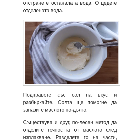
отстранете останалата вода. Отцедете
отделената вода.
Подправете със сол на вкус и
разбъркайте. Солта ще помогне да
запазите маслото по-дълго.
Съществува и друг, по-лесен метод да
отделите течността от маслото след
изплакване. Разделете го на части,