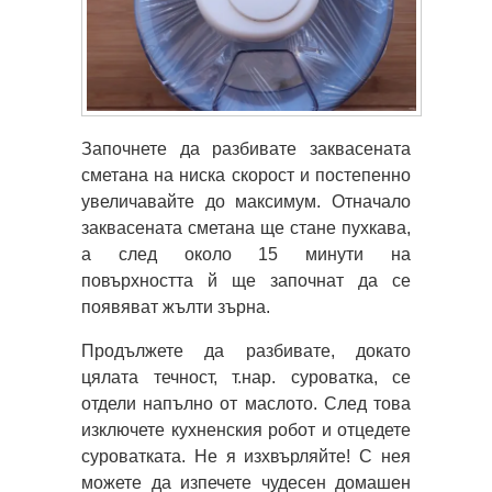
Започнете да разбивате заквасената
сметана на ниска скорост и постепенно
увеличавайте до максимум. Отначало
заквасената сметана ще стане пухкава,
а след около 15 минути на
повърхността й ще започнат да се
появяват жълти зърна.
Продължете да разбивате, докато
цялата течност, т.нар. суроватка, се
отдели напълно от маслото. След това
изключете кухненския робот и отцедете
суроватката. Не я изхвърляйте! С нея
можете да изпечете чудесен домашен