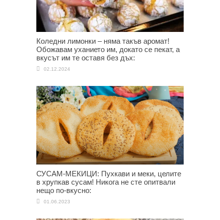
Коледни лимонки – няма такъв аромат!
Обожавам уханието им, докато се пекат, а
вкусът им те оставя без дъх:
02.12.2024
СУСАМ-МЕКИЦИ: Пухкави и меки, целите
в хрупкав сусам! Никога не сте опитвали
нещо по-вкусно:
01.06.2023