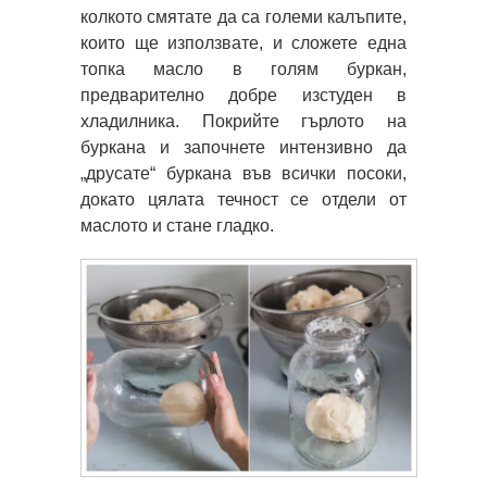
колкото смятате да са големи калъпите,
които ще използвате, и сложете една
топка масло в голям буркан,
предварително добре изстуден в
хладилника. Покрийте гърлото на
буркана и започнете интензивно да
„друсате“ буркана във всички посоки,
докато цялата течност се отдели от
маслото и стане гладко.