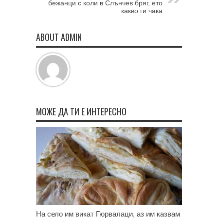
бежанци с коли в Слънчев бряг, ето
какво ги чака
ABOUT ADMIN
МОЖЕ ДА ТИ Е ИНТЕРЕСНО
На село им викат Гюрвалаци, аз им казвам