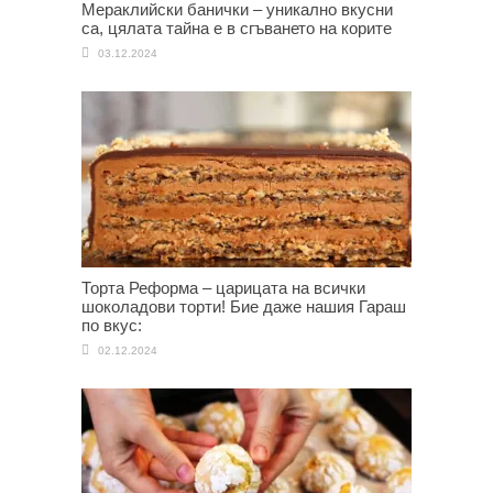
Мераклийски банички – уникално вкусни
са, цялата тайна е в сгъването на корите
03.12.2024
Торта Реформа – царицата на всички
шоколадови торти! Бие даже нашия Гараш
по вкус:
02.12.2024