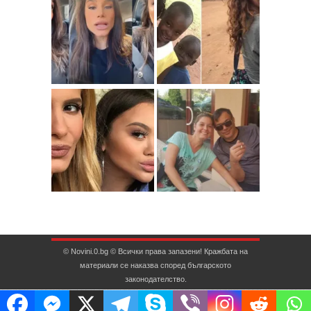
© Novini.0.bg © Всички права запазени! Кражбата на
материали се наказва според българското
законодателство.