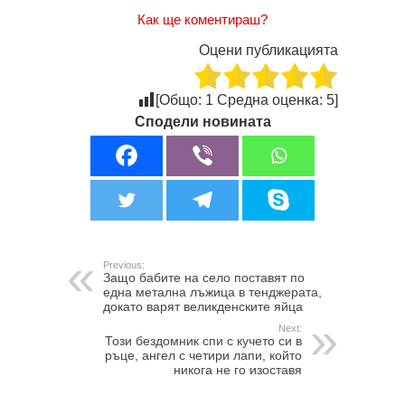
Как ще коментираш?
Оцени публикацията
[Общо:
1
Средна оценка:
5
]
Сподели новината
Previous:
Защо бабите на село поставят по
една метална лъжица в тенджерата,
докато варят великденските яйца
Next:
Този бездомник спи с кучето си в
ръце, ангел с четири лапи, който
никога не го изоставя