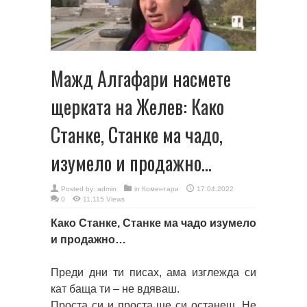
Мажд Алгафари насмете
щерката на Желев: Како
Станке, Станке ма чадо,
изумело и продажно…
Posted by:
admin
in
Коментари
17.04.2022
0
11,115 Views
Како Станке, Станке ма чадо изумело
и продажно…
Преди дни ти писах, ама изглежда си
кат баща ти – не вдяваш.
Проста си и проста ще си останеш. Не