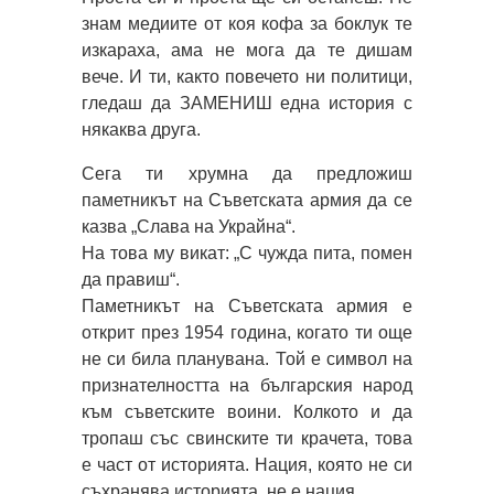
знам медиите от коя кофа за боклук те
изкараха, ама не мога да те дишам
вече. И ти, както повечето ни политици,
гледаш да ЗАМЕНИШ една история с
някаква друга.
Сега ти хрумна да предложиш
паметникът на Съветската армия да се
казва „Слава на Украйна“.
На това му викат: „С чужда пита, помен
да правиш“.
Паметникът на Съветската армия е
открит през 1954 година, когато ти още
не си била планувана. Той е символ на
признателността на българския народ
към съветските воини. Колкото и да
тропаш със свинските ти крачета, това
е част от историята. Нация, която не си
съхранява историята, не е нация.