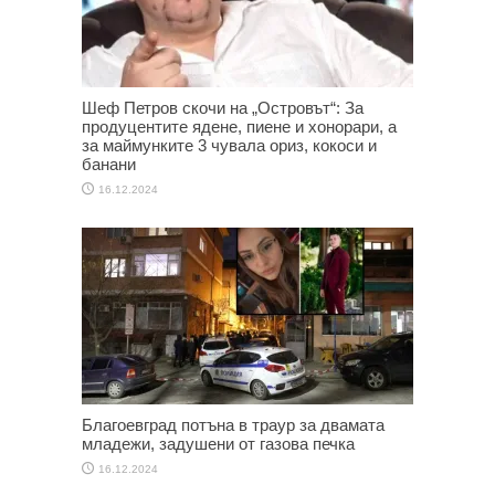
Шеф Петров скочи на „Островът“: За
продуцентите ядене, пиене и хонорари, а
за маймунките 3 чувала ориз, кокоси и
банани
16.12.2024
Благоевград потъна в траур за двамата
младежи, задушени от газова печка
16.12.2024