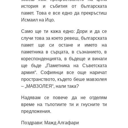
история и събития от българската
памет. Това е все едно да прекръстиш
Исмаил на Ицо.
Само ще ти кажа едно: Дори и да се
случи това за което ревеш, българската
памет ще си остане и името на
паметника в сърцата, в съзнанието, в
кореспонденцията, в бъдеще и винаги
ще бъде „Паметника на Съветската
армия“. Софиянци все още наричат
пространството, където беше мавзолея
– „МАВЗОЛЕЯ“, нали така?
Надявам се повече да не отделям
време на тъпотиите ти и гнусните ти
предложения.
Поздрави: Мажд Алгафари