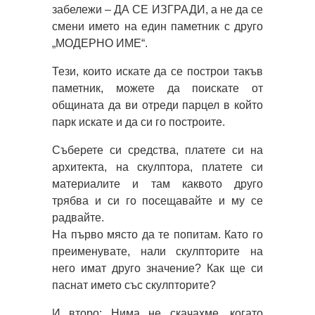
забележи – ДА СЕ ИЗГРАДИ, а не да се
смени името на един паметник с друго
„МОДЕРНО ИМЕ“.
Тези, които искате да се построи такъв
паметник, можете да поискате от
общината да ви отреди парцел в който
парк искате и да си го построите.
Съберете си средства, платете си на
архитекта, на скулптора, платете си
материалите и там каквото друго
трябва и си го посещавайте и му се
радвайте.
На първо място да те попитам. Като го
преименувате, нали скулпторите на
него имат друго значение? Как ще си
паснат името със скулпторите?
И второ: Нима не скачахме, когато