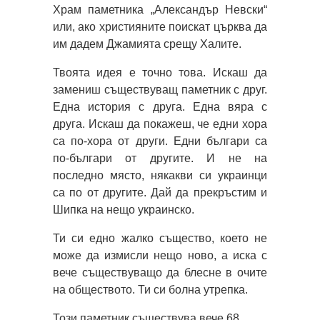
Храм паметника „Александър Невски“
или, ако християните поискат църква да
им дадем Джамията срещу Халите.
Твоята идея е точно това. Искаш да
замениш съществуващ паметник с друг.
Една история с друга. Една вяра с
друга. Искаш да покажеш, че едни хора
са по-хора от други. Едни българи са
по-българи от другите. И не на
последно място, някакви си украинци
са по от другите. Дай да прекръстим и
Шипка на нещо украинско.
Ти си едно жалко същество, което не
може да измисли нещо ново, а иска с
вече съществуващо да блесне в очите
на обществото. Ти си болна утрепка.
Този паметник съществува вече 68