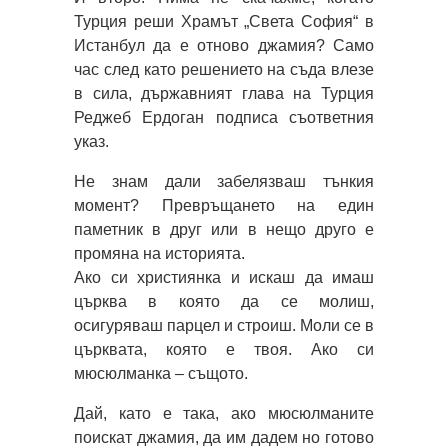
Турция реши Храмът „Света София“ в
Истанбул да е отново джамия? Само
час след като решението на съда влезе
в сила, държавният глава на Турция
Реджеб Ердоган подписа съответния
указ.
Не знам дали забелязваш тънкия
момент? Превръщането на един
паметник в друг или в нещо друго е
промяна на историята.
Ако си християнка и искаш да имаш
църква в която да се молиш,
осигуряваш парцел и строиш. Моли се в
църквата, която е твоя. Ако си
мюсюлманка – същото.
Дай, като е така, ако мюсюлманите
поискат джамия, да им дадем но готово