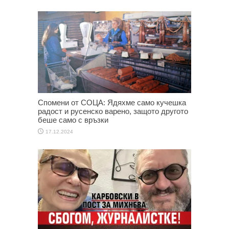
Спомени от СОЦА: Ядяхме само кучешка
радост и русенско варено, защото другото
беше само с връзки
17.12.2024