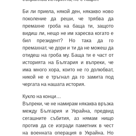
Би ли приела, някой ден, някакво ново
поколение да реши, че трябва да
премахне гроба на баща ти, защото
видиш ли, нещо не им харесва когато е
бил президент? Но така да го
премахнат, че дори и ти да не можеш да
отидеш на гроба му. Баща ти е част от
историята на България и въпреки, че
има много хора, които не го долюбват,
никой не е тръгнал да го замита под
чергата на нашата история.
Кукло на конци…
Въпреки, че не намирам някаква връзка
между България и Украйна, предвид
сегашните събития, аз нямам нищо
против да се изгради паметник в чест
на военната операция в Украйна. Но