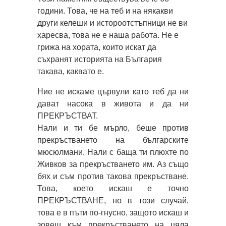
години. Това, че на теб и на някакви
други келеши и истороотстъпници не ви
харесва, това не е наша работа. Не е
грижа на хората, които искат да
съхранят историята на България
такава, каквато е.
Ние не искаме цървули като теб да ни
дават насока в живота и да ни
ПРЕКРЪСТВАТ.
Нали и ти бе мърло, беше против
прекръстването на българските
мюсюлмани. Нали с баща ти плюхте по
Живков за прекръстването им. Аз също
бях и съм против такова прекръстване.
Това, което искаш е точно
ПРЕКРЪСТВАНЕ, но в този случай,
това е в пъти по-гнусно, защото искаш и
зовеш към прекръстването на цяла