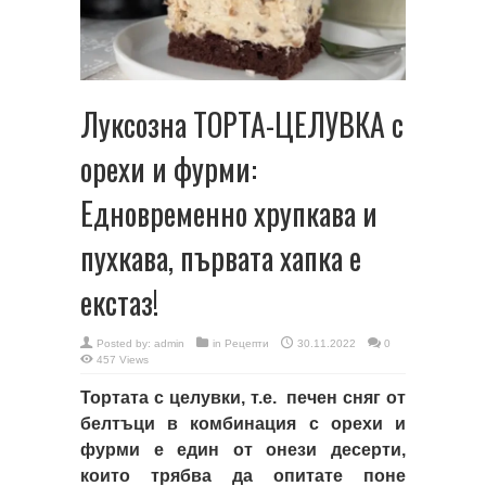
Луксозна ТОРТА-ЦЕЛУВКА с
орехи и фурми:
Едновременно хрупкава и
пухкава, първата хапка е
екстаз!
Posted by:
admin
in
Рецепти
30.11.2022
0
457 Views
Тортата с целувки, т.е. печен сняг от
белтъци в комбинация с орехи и
фурми е един от онези десерти,
които трябва да опитате поне