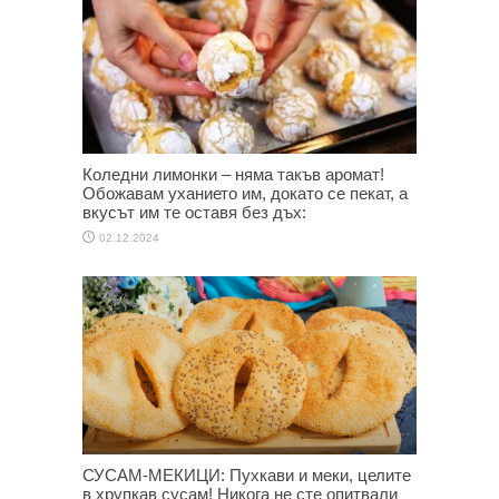
Коледни лимонки – няма такъв аромат!
Обожавам уханието им, докато се пекат, а
вкусът им те оставя без дъх:
02.12.2024
СУСАМ-МЕКИЦИ: Пухкави и меки, целите
в хрупкав сусам! Никога не сте опитвали