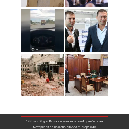
© Novini.0.bg © Всички права запазени! Кражбата на
материали се наказва според българското