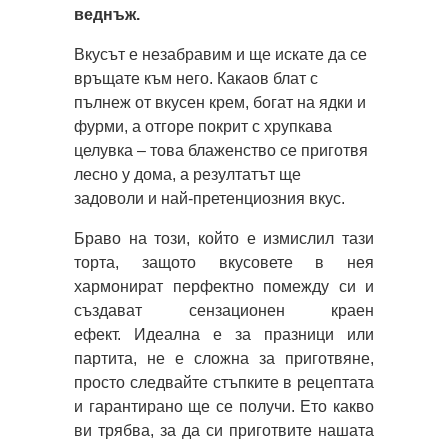
веднъж.
Вкусът е незабравим и ще искате да се
връщате към него. Какаов блат с
пълнеж от вкусен крем, богат на ядки и
фурми, а отгоре покрит с хрупкава
целувка – това блаженство се приготвя
лесно у дома, а резултатът ще
задоволи и най-претенциозния вкус.
Браво на този, който е измислил тази
торта, защото вкусовете в нея
хармонират перфектно помежду си и
създават сензационен краен
ефект. Идеална е за празници или
партита, не е сложна за приготвяне,
просто следвайте стъпките в рецептата
и гарантирано ще се получи. Ето какво
ви трябва, за да си приготвите нашата