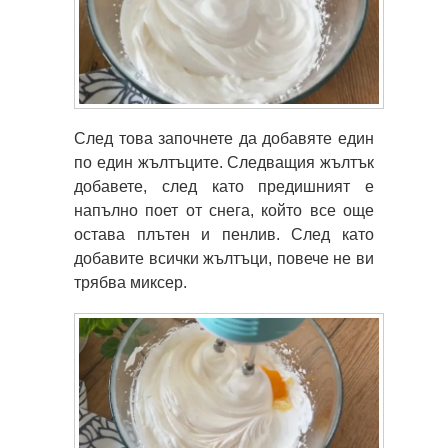
След това започнете да добавяте един
по един жълтъците. Следващия жълтък
добавете, след като предишният е
напълно поет от снега, който все още
остава плътен и пенлив. След като
добавите всички жълтъци, повече не ви
трябва миксер.