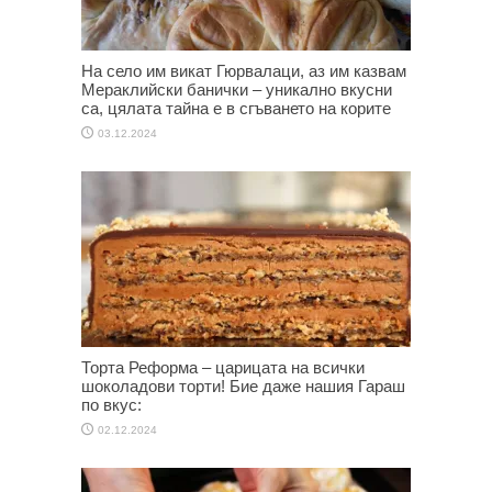
На село им викат Гюрвалаци, аз им казвам
Мераклийски банички – уникално вкусни
са, цялата тайна е в сгъването на корите
03.12.2024
Торта Реформа – царицата на всички
шоколадови торти! Бие даже нашия Гараш
по вкус:
02.12.2024