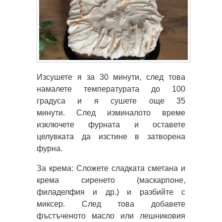
Изсушете я за 30 минути, след това
намалете температурата до 100
градуса и я сушете още 35
минути. След изминалото време
изключете фурната и оставете
целувката да изстине в затворена
фурна.
За крема: Сложете сладката сметана и
крема сиренето (маскарпоне,
филаделфия и др.) и разбийте с
миксер. След това добавете
фъстъченото масло или лешниковия