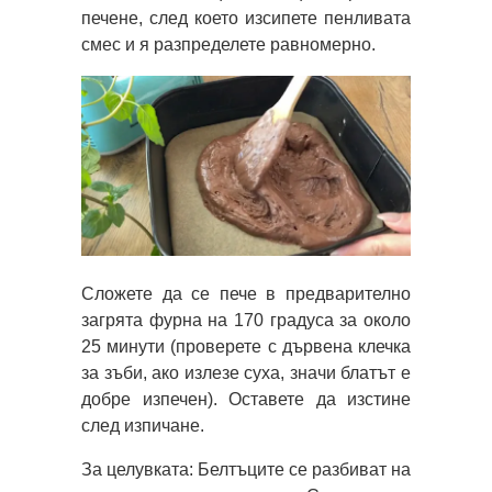
печене, след което изсипете пенливата
смес и я разпределете равномерно.
Сложете да се пече в предварително
загрята фурна на 170 градуса за около
25 минути (проверете с дървена клечка
за зъби, ако излезе суха, значи блатът е
добре изпечен). Оставете да изстине
след изпичане.
За целувката: Белтъците се разбиват на