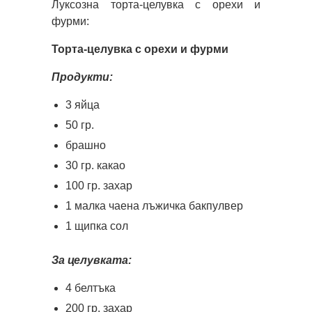
Луксозна торта-целувка с орехи и
фурми:
Торта-целувка с орехи и фурми
Продукти:
3 яйца
50 гр.
брашно
30 гр. какао
100 гр. захар
1 малка чаена лъжичка бакпулвер
1 щипка сол
За целувката:
4 белтъка
200 гр. захар