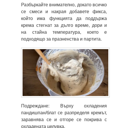
Разбъркайте внимателно, докато всичко
се смеси и накрая добавете фикса,
който има функцията да поддържа
крема стегнат за дълго време, дори и
на стайна температура, което е
подходящо за празненства и партита.
Подреждане: Върху охладения
пандишпан/блат се разпределя кремът,
заравнява се и отгоре се покрива с
охладената целувка.