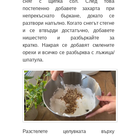
сняг с щипка сол. След това
постепенно добавете захарта при
непрекъснато бъркане, докато се
разтвори напълно. Когато снегът стегне
и се втвърди достатъчно, добавете
нишестето и разбъркайте за
кратко. Накрая се добавят смлените
орехи и всичко се разбърква с лъжица/
шпатула.
Разстелете целувката върху