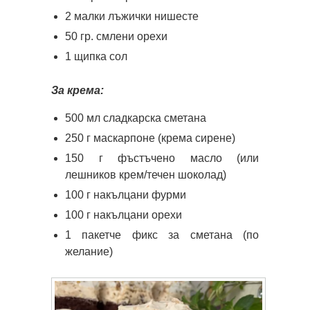
2 малки лъжички нишесте
50 гр. смлени орехи
1 щипка сол
За крема:
500 мл сладкарска сметана
250 г маскарпоне (крема сирене)
150 г фъстъчено масло (или
лешников крем/течен шоколад)
100 г накълцани фурми
100 г накълцани орехи
1 пакетче фикс за сметана (по
желание)