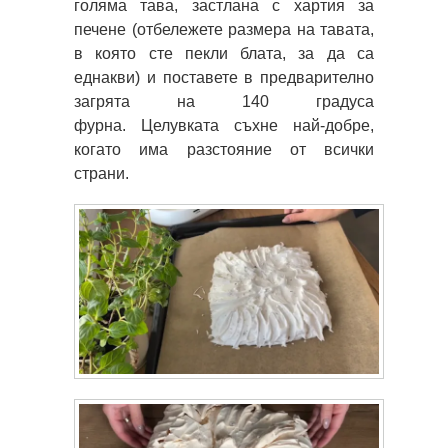
голяма тава, застлана с хартия за
печене (отбележете размера на тавата,
в която сте пекли блата, за да са
еднакви) и поставете в предварително
загрята на 140 градуса
фурна. Целувката съхне най-добре,
когато има разстояние от всички
страни.