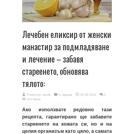
Лечебен еликсир от женски
манастир за подмладяване
и лечение – забавя
стареенето, обновява
тялото:
Posted by:
admin
in
Здраве
30.09.2022
0
113 Views
Ако използвате редовно тази
рецепта, гарантирано ще забавите
стареенето на кожата си, но и на
целия организъм като цяло, а самата