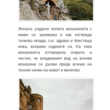
Жената учудено попита монахинята с
какво се занимава и как изглежда
толкова млада, със здрава и блестяща
кожа, въпреки годините си. На това
монахинята отговорила открито и
честно, че младежкият вид на всички
монахини се дължи преди всичко на
техния начин на живот и молитви.