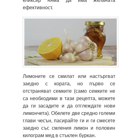
еликсир няма да има желаната
ефективност.
Лимоните се смилат или настъргват
заедно с кората, но първо се
отстраняват семките (само семките не
са необходими в тази рецепта, можете
да ги засадите и да отглеждате нови
лимончета). Обелете две средно големи
глави чесън, пасирайте ги и ги смесете
заедно със смления лимон и половин
килограм мед в стъклен буркан.