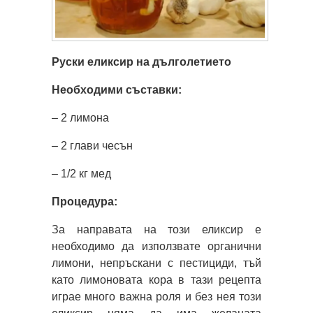
Руски еликсир на дълголетието
Необходими съставки:
– 2 лимона
– 2 глави чесън
– 1/2 кг мед
Процедура:
За направата на този еликсир е
необходимо да използвате органични
лимони, непръскани с пестициди, тъй
като лимоновата кора в тази рецепта
играе много важна роля и без нея този