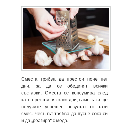
Сместа трябва да престои поне пет
дни, за да се обединят всички
съставки. Сместа се консумира след
като престои няколко дни, само така ще
получите успешен резултат от тази
смес. Чесънът трябва да пусне сока си
и да „реагира“ с меда.