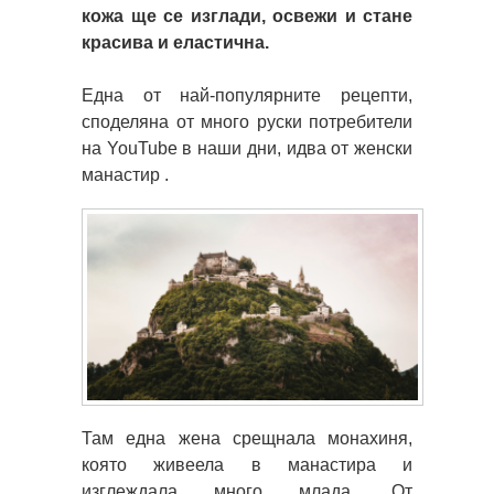
кожа ще се изглади, освежи и стане
красива и еластична.
Една от най-популярните рецепти,
споделяна от много руски потребители
на YouTube в наши дни, идва от женски
манастир .
Там една жена срещнала монахиня,
която живеела в манастира и
изглеждала много млада. От