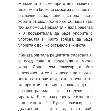
Монахините сами приготвят различни
мехлеми и билкови смеси за лечение на
различни заболявания, затова често
хората от околностите се обръщат към
тях за помощ. Накрая тя й дала рецепта
и я посъветвала да бъде упорита с
употребата й, както трябва да бъде
упорита с всичко останало в живота.
Жената опитала рецептата, харесала я,
а след това я споделила с много
хора. Явно този еликсир е бил
ефективен и се е харесал на всички,
които са го опитали, затова рецептата
за приготвянето му започнала да се
разпространява и споделя в
мрежата. Днес тази рецепта е известна
под името “ Руски еликсир за
дълголетие “ и е една от най-