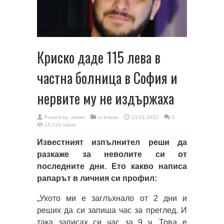
Криско даде 115 лева в
частна болница в София и
нервите му не издържаха
Posted by:
admin
in
Клюки
23.01.2022
0
13,724 Views
Известният изпълнител реши да
разкаже за неволите си от
последните дни. Ето какво написа
рапарът в личния си профил:
„Ухото ми е заглъхнало от 2 дни и
реших да си запиша час за преглед. И
така записах си час за 9 ч. Това е