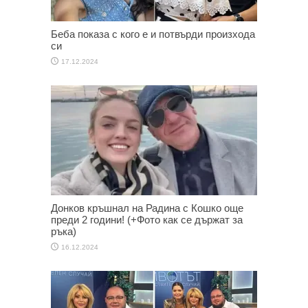
Беба показа с кого е и потвърди произхода
си
17.12.2024
Донков кръшнал на Радина с Кошко още
преди 2 години! (+Фото как се държат за
ръка)
16.12.2024