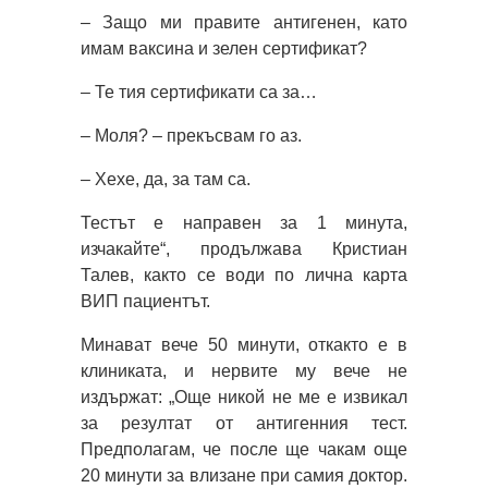
– Защо ми правите антигенен, като
имам ваксина и зелен сертификат?
– Те тия сертификати са за…
– Моля? – прекъсвам го аз.
– Хехе, да, за там са.
Тестът е направен за 1 минута,
изчакайте“, продължава Кристиан
Талев, както се води по лична карта
ВИП пациентът.
Минават вече 50 минути, откакто е в
клиниката, и нервите му вече не
издържат: „Още никой не ме е извикал
за резултат от антигенния тест.
Предполагам, че после ще чакам още
20 минути за влизане при самия доктор.