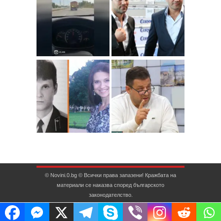
© Novini.0.bg © Всички права запазени! Кражбата на
материали се наказва според българското
законодателство.