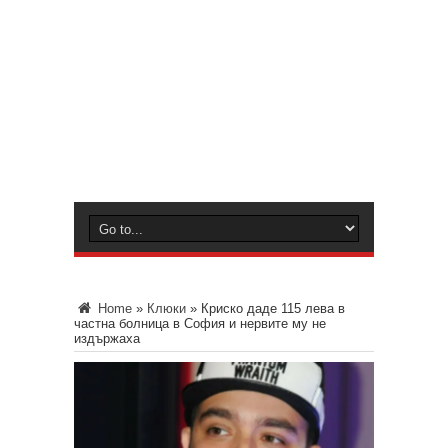
Home
»
Клюки
»
Криско даде 115 лева в
частна болница в София и нервите му не
издържаха