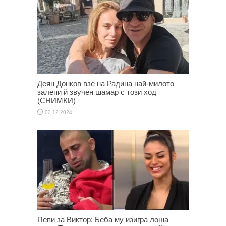
Деян Донков взе на Радина най-милото –
залепи й звучен шамар с този ход
(СНИМКИ)
02.12.2024
Пепи за Виктор: Беба му изигра лоша