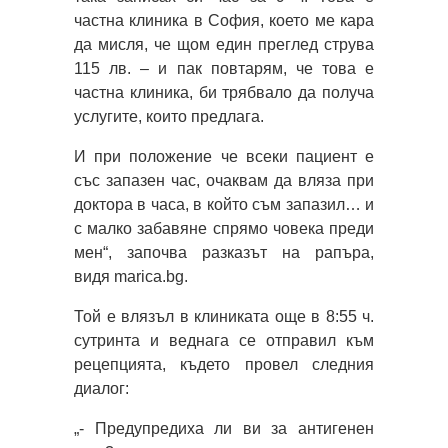
частна клиника в София, което ме кара
да мисля, че щом един преглед струва
115 лв. – и пак повтарям, че това е
частна клиника, би трябвало да получа
услугите, които предлага.
И при положение че всеки пациент е
със запазен час, очаквам да вляза при
доктора в часа, в който съм запазил… и
с малко забавяне спрямо човека преди
мен“, започва разказът на рапъра,
видя marica.bg.
Той е влязъл в клиниката още в 8:55 ч.
сутринта и веднага се отправил към
рецепцията, където провел следния
диалог:
„- Предупредиха ли ви за антигенен