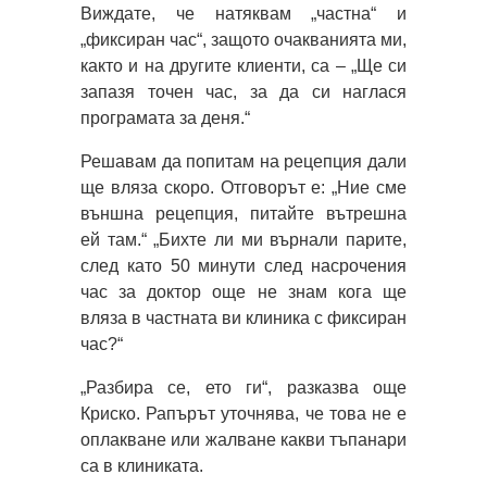
Виждате, че натяквам „частна“ и
„фиксиран час“, защото очакванията ми,
както и на другите клиенти, са – „Ще си
запазя точен час, за да си наглася
програмата за деня.“
Решавам да попитам на рецепция дали
ще вляза скоро. Отговорът е: „Ние сме
външна рецепция, питайте вътрешна
ей там.“ „Бихте ли ми върнали парите,
след като 50 минути след насрочения
час за доктор още не знам кога ще
вляза в частната ви клиника с фиксиран
час?“
„Разбира се, ето ги“, разказва още
Криско. Рапърът уточнява, че това не е
оплакване или жалване какви тъпанари
са в клиниката.