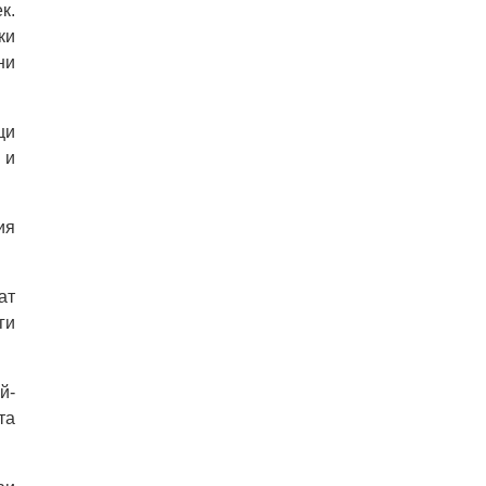
к.
ки
ни
щи
 и
ия
ат
ги
й-
та