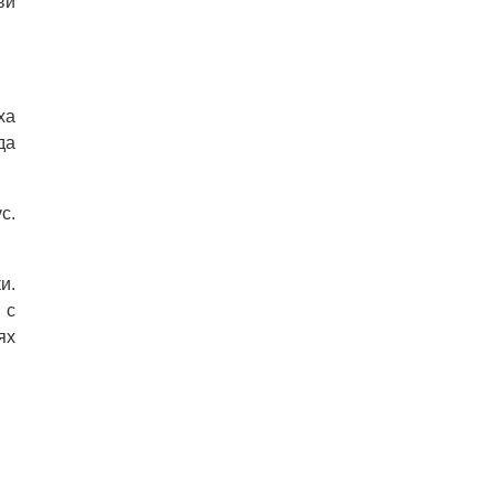
ви
ха
да
с.
и.
 с
ях