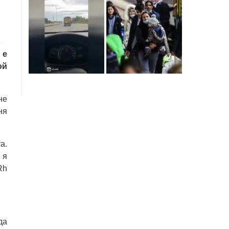
 е
ой
не
ня
а.
 я
Rh
да