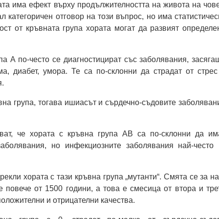
ата има ефект върху продължителността на живота на чове
ал категоричен отговор на този въпрос, но има статистичес
ост от кръвната група хората могат да развият определе
па А по-често се диагностицират със заболявания, засяга
а, диабет, умора. Те са по-склонни да страдат от стрес
.
вна група, тогава ишиасът и сърдечно-съдовите заболяван
ват, че хората с кръвна група АВ са по-склонни да им
аболявания, но инфекциозните заболявания най-често 
екли хората с тази кръвна група „мутанти“. Смята се за на
е повече от 1500 години, а това е смесица от втора и тре
положителни и отрицателни качества.