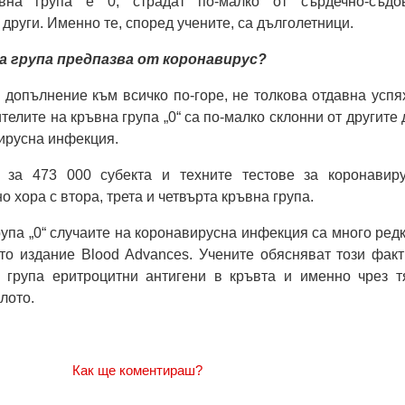
вна група е 0, страдат по-малко от сърдечно-съдо
други. Именно те, според учените, са дълголетници.
а група предпазва от коронавирус?
в допълнение към всичко по-горе, не толкова отдавна успя
ителите на кръвна група „0“ са по-малко склонни от другите 
вирусна инфекция.
 за 473 000 субекта и техните тестове за коронавиру
 хора с втора, трета и четвърта кръвна група.
рупа „0“ случаите на коронавирусна инфекция са много редк
то издание Blood Advances. Учените обясняват този факт
 група еритроцитни антигени в кръвта и именно чрез т
лото.
Как ще коментираш?