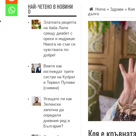
НАЙ-ЧЕТЕНО В НОВИНИ
Home
»
Здраве
»
Коя 
0
дълго
Златната рецепта
на баба Лили
срещу диабет с
орехи и индрише:
Никога не съм се
чувствала по-
добре!
Вижте как
изглеждат трите
сестри на Кубрат
и Тервел Пулеви
(снимки)
Усещате ли как
Зеленски
започна да
определя
дневния ред в
България?
Коя е кръвната