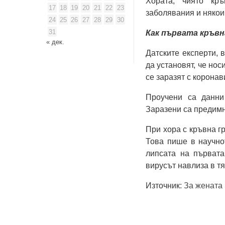
Хората, чиято кръ
17
18
19
20
21
22
23
заболявания и някои 
24
25
26
27
28
29
30
31
Как първата кръвн
« дек.
Датските експерти, 
да установят, че нос
се заразят с корона
Проучени са данни
Заразени са предимно
При хора с кръвна г
Това пише в научно
липсата на първата
вирусът навлиза в тя
Източник:
За жената