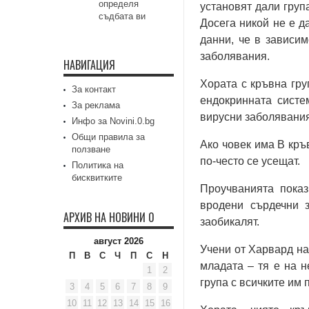
определя
установят дали груп
съдбата ви
Досега никой не е д
данни, че в зависим
заболявания.
НАВИГАЦИЯ
Хората с кръвна гру
За контакт
ендокринната систем
За реклама
вирусни заболявания
Инфо за Novini.0.bg
Общи правила за
Ако човек има В кръ
ползване
по-често се усещат.
Политика на
бисквитките
Проучванията показ
вродени сърдечни з
АРХИВ НА НОВИНИ 0
заобикалят.
август 2026
Учени от Харвард нар
П
В
С
Ч
П
С
Н
младата – тя е на н
1
2
група с всичките им 
3
4
5
6
7
8
9
10
11
12
13
14
15
16