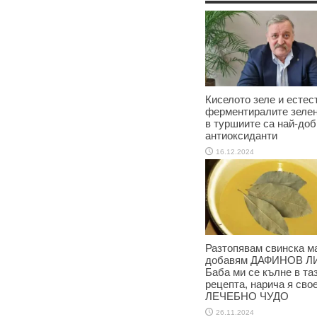
Киселото зеле и естес
ферментиралите зеле
в туршиите са най-доб
антиоксиданти
16.12.2024
Разтопявам свинска м
добавям ДАФИНОВ Л
Баба ми се кълне в та
рецепта, нарича я сво
ЛЕЧЕБНО ЧУДО
26.11.2024