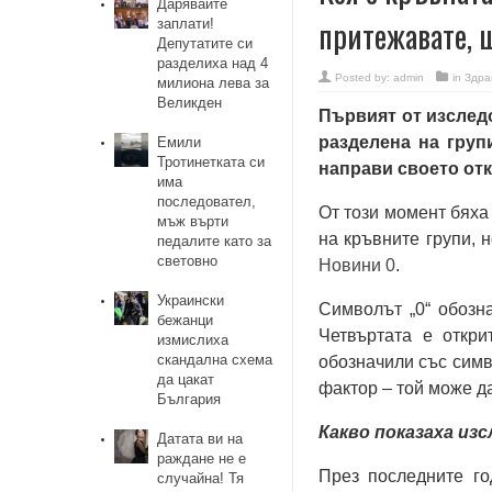
Дарявайте
притежавате, 
заплати!
Депутатите си
разделиха над 4
Posted by:
admin
in
Здра
милиона лева за
Великден
Първият от изследо
разделена на групи
Емили
Тротинетката си
направи своето отк
има
последовател,
От този момент бяха
мъж върти
на кръвните групи, 
педалите като за
световно
Новини 0
.
Украински
Символът „0“ обозна
бежанци
Четвъртата е откри
измислиха
скандална схема
обозначили със симв
да цакат
фактор – той може да
България
Какво показаха из
Датата ви на
раждане не е
През последните го
случайна! Тя