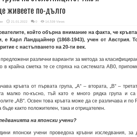
ще живеете по-дълго
ве
21.01.2022
0
14,539 Views
вателите, който обърна внимание на факта, че кръвта
, е Карл Ландщайнер (1868-1943), учен от Австрия. Т
ритие с настъпването на 20-ти век.
 предложени различни варианти за метода за класифицира
но в крайна сметка те се спряха на системата AB0, припом
чава кръвта от първата група, „A“ – втората, „B“ – третат
та малко по-късно, тъй като е много рядка група и са
олите „АВ“. Освен това кръвта може да се различава и по 
 бъде както положителен, така и отрицателен.
следванията на японски учени?
дини японски учени проведоха кръвни изследвания, за 