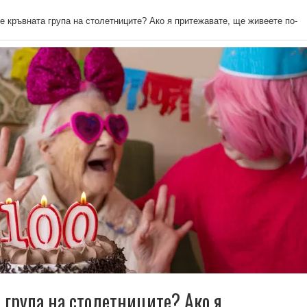
е кръвната група на столетниците? Ако я притежавате, ще живеете по-
 група на столетниците? Ако я