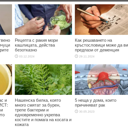
твено
Рецепта с ракия мори
Как решаването на
нчуци
кашлицата, действа
кръстословици може да ви
рите
безотказно
предпази от деменция
03.12.2024
29.11.2024
ас и
Нашенска билка, която
5 неща у дома, които
ИСТ:
много смятат за бурен,
причиняват рак
зи
трепе бактерии и
30.05.2023
ето
едновременно укрепва
костите и помага на косата и
кожата