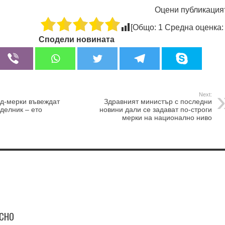
Оцени публикация
[Общо:
1
Средна оценка
Сподели новината
Next:
ид-мерки въвеждат
Здравният министър с последни
делник – ето
новини дали се задават по-строги
мерки на национално ниво
ЕСНО