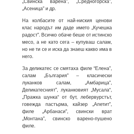
„Свинска варена”, „Средногорска”,
„Асеница” и др.
На колбасите от най-ниския ценови
клас народът им даде името „Кучешка
радост”. Всичко обаче беше от истинско
месо, а не като сега – купуваш салам,
но не ти се и иска да знаеш какво има в
него.
За деликатес се смятаха филе “Елена”,
салам „България” – класически
луканков салам, „Амбарица”,
Деликатесният”, луканковият „Мусала“,
„Пражка шунка“ от бут, лебервурстът,
говежда пастърма, кайзер „Апетит”,
филе „Арбанаси”, свински врат
„Монтана”, свинско варено-пушено
филе.