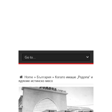
Home
»
България
»
Когато имаше „Родопа“ и
ядяхме истинско месо