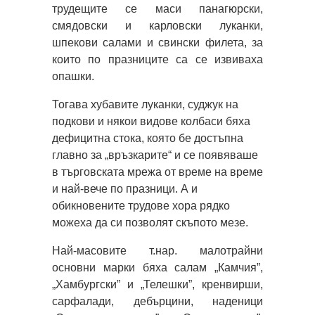
трудещите се маси панагюрски,
смядовски и карловски луканки,
шпекови салами и свински филета, за
които по празниците са се извиваха
опашки.
Тогава хубавите луканки, суджук на
подкови и някои видове колбаси бяха
дефицитна стока, която бе достъпна
главно за „връзкарите“ и се появяваше
в търговската мрежа от време на време
и най-вече по празници. А и
обикновените трудове хора рядко
можеха да си позволят скъпото мезе.
Най-масовите т.нар. малотрайни
основни марки бяха салам „Камчия”,
„Хамбургски” и „Телешки”, кренвирши,
сарфалади, дебърцини, наденици