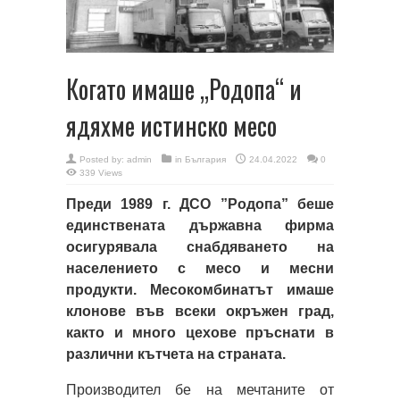
Когато имаше „Родопа“ и
ядяхме истинско месо
Posted by:
admin
in
България
24.04.2022
0
339 Views
Преди 1989 г. ДСО ”Родопа” беше
единствената държавна фирма
осигурявала снабдяването на
населението с месо и месни
продукти. Месокомбинатът имаше
клонове във всеки окръжен град,
както и много цехове пръснати в
различни кътчета на страната.
Производител бе на мечтаните от