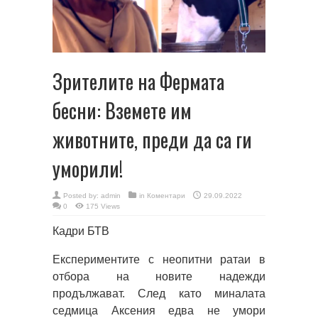
Зрителите на Фермата
бесни: Вземете им
животните, преди да са ги
уморили!
Posted by:
admin
in
Коментари
29.09.2022
0
175 Views
Кадри БТВ
Експериментите с неопитни ратаи в
отбора на новите надежди
продължават. След като миналата
седмица Аксения едва не умори