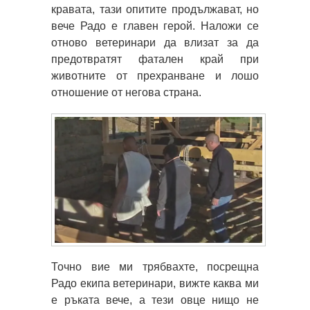
кравата, тази опитите продължават, но
вече Радо е главен герой. Наложи се
отново ветеринари да влизат за да
предотвратят фатален край при
животните от прехранване и лошо
отношение от негова страна.
Точно вие ми трябвахте, посрещна
Радо екипа ветеринари, вижте каква ми
е ръката вече, а тези овце нищо не