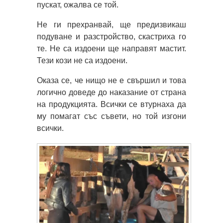
пускат, ожалва се той.
Не ги прехранвай, ще предизвикаш
подуване и разстройство, скастриха го
те. Не са издоени ще направят мастит.
Тези кози не са издоени.
Оказа се, че нищо не е свършил и това
логично доведе до наказание от страна
на продукцията. Всички се втурнаха да
му помагат със съвети, но той изгони
всички.