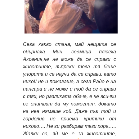
Сега какво стана, май нещата се
обърнаха Мин. седмица плюеха
Аксения,че не може да се справи с
животните, въпреки това тя беше
упорита и се научи да се справи, като
никой не и помагаше, а сега Радо е на
пангара и не може и той да се оправи
с тях, но разликата обаче, е че всички
се опитват да му помогнат, докато
на нея нямаше кой. Даже пък той и
горделив не приема критики от
никого…. Не ги разбирам тези хора…..
Жалки са, яд ме е за животните,