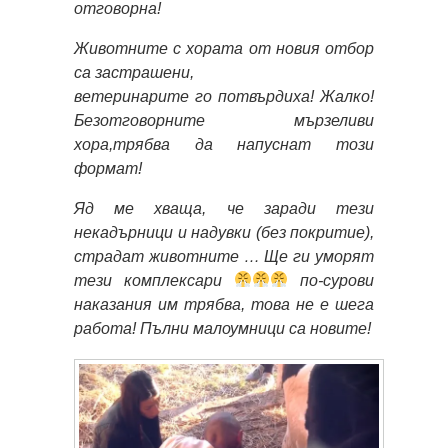
отговорна!
Животните с хората от новия отбор
са застрашени,
ветеринарите го потвърдиха! Жалко!
Безотговорните мързеливи
хора,трябва да напуснат този
формат!
Яд ме хваща, че заради тези
некадърници и надувки (без покритие),
страдат животните … Ще ги уморят
тези комплексари
по-сурови
наказания им трябва, това не е шега
работа! Пълни малоумници са новите!