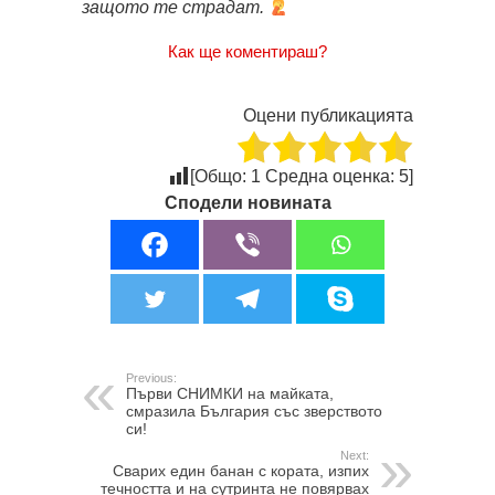
защото те страдат.
Как ще коментираш?
Оцени публикацията
[Общо:
1
Средна оценка:
5
]
Сподели новината
Previous:
Първи СНИМКИ на майката,
смразила България със зверството
си!
Next:
Сварих един банан с кората, изпих
течността и на сутринта не повярвах