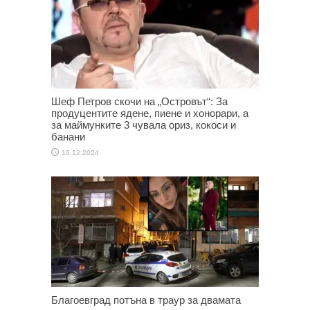
Шеф Петров скочи на „Островът“: За
продуцентите ядене, пиене и хонорари, а
за маймунките 3 чувала ориз, кокоси и
банани
16.12.2024
Благоевград потъна в траур за двамата