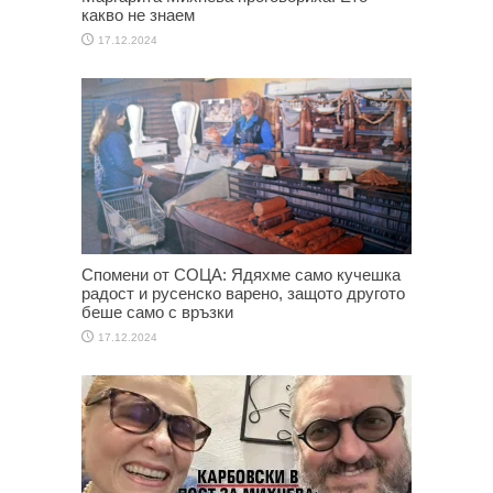
какво не знаем
17.12.2024
Спомени от СОЦА: Ядяхме само кучешка
радост и русенско варено, защото другото
беше само с връзки
17.12.2024