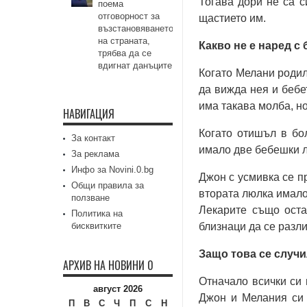
Тогава дори не са 
поема
отговорност за
щастието им.
възстановяването
на страната,
Какво не е наред с
трябва да се
вдигнат данъците
Когато Мелани родил
да вижда нея и бебе
има такава молба, н
НАВИГАЦИЯ
Когато отишъл в бо
За контакт
имало две бебешки л
За реклама
Инфо за Novini.0.bg
Джон с усмивка се п
Общи правила за
втората люлка имало
ползване
Лекарите също оста
Политика на
бисквитките
близнаци да се разли
Защо това се случ
АРХИВ НА НОВИНИ 0
Отначало всички си 
август 2026
Джон и Мелания си 
П
В
С
Ч
П
С
Н