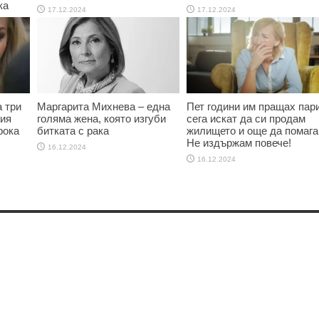
ка
17.12.2024
17.12.2024
 три
Маргарита Михнева – една
Пет години им пращах пари
ния
голяма жена, която изгуби
сега искат да си продам
рока
битката с рака
жилището и още да помага
Не издържам повече!
16.12.2024
16.12.2024