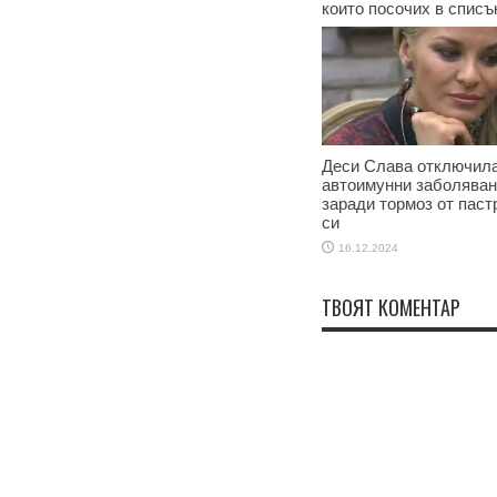
които посочих в списъ
17.12.2024
Деси Слава отключила
автоимунни заболява
заради тормоз от паст
си
16.12.2024
ТВОЯТ КОМЕНТАР