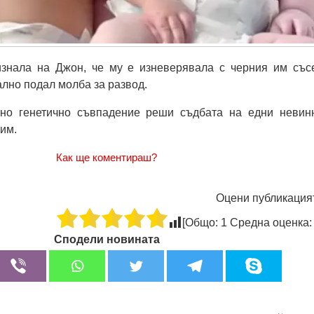
знала на Джон, че му е изневерявала с черния им със
лно подал молба за развод.
тно генетично съвпадение реши съдбата на едни невин
 им.
Как ще коментираш?
Оцени публикация
[Общо:
1
Средна оценка
Сподели новината