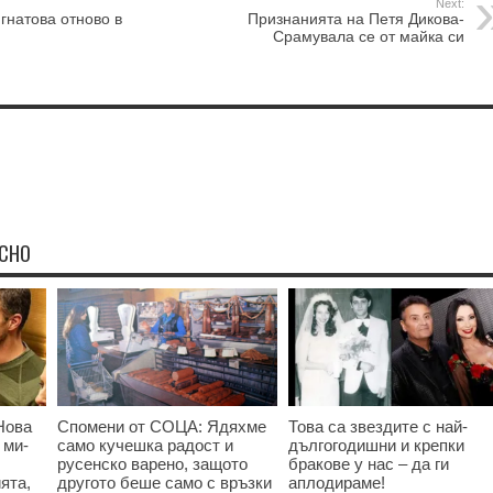
Next:
гнатова отново в
Признанията на Петя Дикова-
Срамувала се от майка си
ЕСНО
Нова
Спомени от СОЦА: Ядяхме
Това са звездите с най-
 ми-
само кучешка радост и
дългогодишни и крепки
русенско варено, защото
бракове у нас – да ги
ята,
другото беше само с връзки
аплодираме!