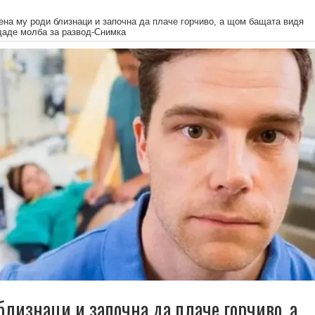
на му роди близнаци и започна да плаче горчиво, а щом бащата видя
одаде молба за развод-Снимка
близнаци и започна да плаче горчиво, а