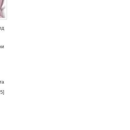
ед
ни
та
:
5
]