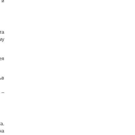
 и
та
му
ея
ъв
 –
а.
на