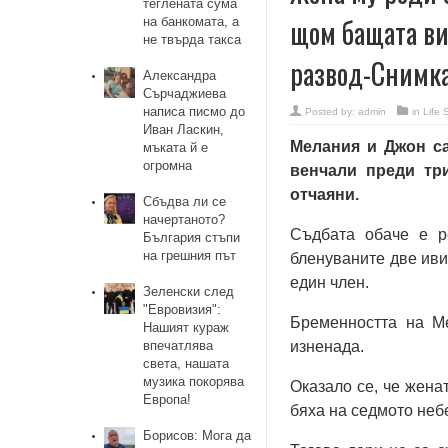
теглената сума
щом бащата ви
на банкомата, а
не твърда такса
развод-Снимк
Александра
Сърчаджиева
написа писмо до
Posted by:
admin
in
Life 
Иван Ласкин,
Мелания и Джон са
мъката й е
огромна
венчали преди тр
отчаяни.
Сбъдва ли се
начертаното?
Съдбата обаче е р
България стъпи
на грешния път
бленуваните две иви
един член.
Зеленски след
"Евровизия":
Бременността на Ме
Нашият кураж
впечатлява
изненада.
света, нашата
музика покорява
Оказало се, че жена
Европа!
бяха на седмото неб
Борисов: Мога да