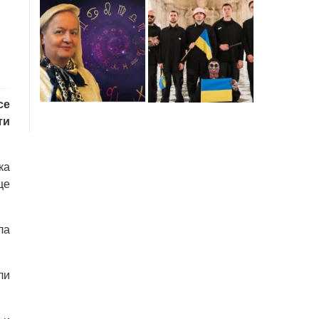
се
ти
ка
ще
ла
ли