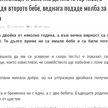
дя второто бебе, веднага подаде молба за
а
Story
14.09.2022
0
396 Views
 двойка от няколко година, а във вечна вярност са 
и. Те дълго време не са имали бебе и са били поч
ешила да им се усмихне и скоро тестът е показал та
ци, които известяват, че семейството ще набъбне с поне о
лани минала добре, но на ултразвука двойката получи
та е бременна не с едно, а с две бебета. Бъдещите родите
е от щастие.