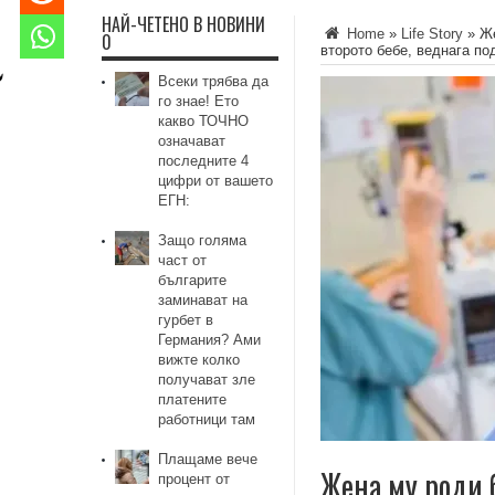
НАЙ-ЧЕТЕНО В НОВИНИ
Home
»
Life Story
»
Же
0
второто бебе, веднага п
Всеки трябва да
го знае! Ето
какво ТОЧНО
означават
последните 4
цифри от вашето
ЕГН:
Защо голяма
част от
българите
заминават на
гурбет в
Германия? Ами
вижте колко
получават зле
платените
работници там
Плащаме вече
Жена му роди 
процент от