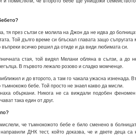
си и помисляли, че второто бебе ще унищожи семейството
 бебето?
а, тя през сълзи се молила на Джон да не идва до болница
тата. Той дълго време си блъскал главата защо съпругата 
о въпреки всичко решил да отиде и да види любимата си.
лничната стая, той видял Мелани обляна в сълзи, а до н
егълца. В първото лежало розово и сладко момченце.
риближил и до второто, а там го чакала ужасна изненада. В
 тъмнокожо бебе. Той просто не знаел какво да мисли.
наха объркани. Никога не са виждали подобен феномен
чават така един от друг.
ило?
мислели, че тъмнокожото бебе е било сменено в болницат
направили ДНК тест, който доказва, че и двете деца са 