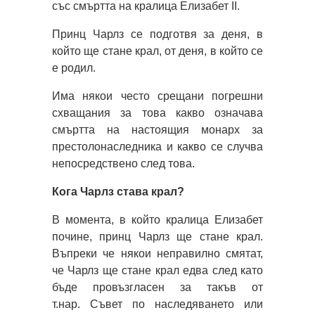
със смъртта на кралица Елизабет II.
Принц Чарлз се подготвя за деня, в
който ще стане крал, от деня, в който се
е родил.
Има някои често срещани погрешни
схващания за това какво означава
смъртта на настоящия монарх за
престолонаследника и какво се случва
непосредствено след това.
Кога Чарлз става крал?
В момента, в който кралица Елизабет
почине, принц Чарлз ще стане крал.
Въпреки че някои неправилно смятат,
че Чарлз ще стане крал едва след като
бъде провъзгласен за такъв от
т.нар. Съвет по наследяването или