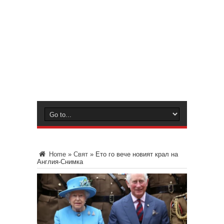
Home
»
Свят
»
Ето го вече новият крал на
Англия-Снимка