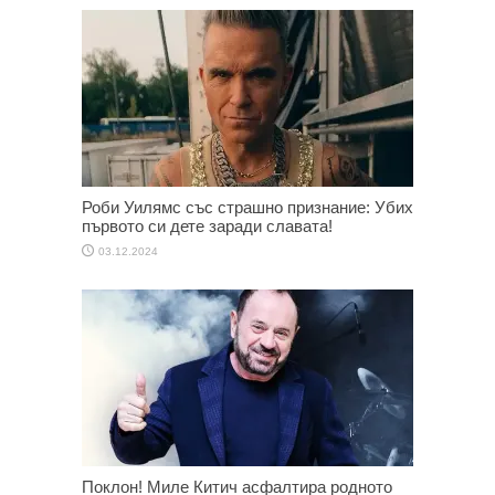
Роби Уилямс със страшно признание: Убих
първото си дете заради славата!
03.12.2024
Поклон! Миле Китич асфалтира родното