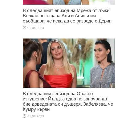
В следващият епизод на Мрежа от лъжи:
Волкан посещава Али и Асия и им
съобщава, че иска да се разведе с Дерин
01.06.2023
В следващият епизод на Опасно
изкушение: Йълдъз едва не започва да
бие доведената си дъщеря. Забелязва, че
Кумру кърви
01.06.2023