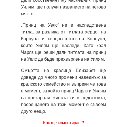
дали собственият му наследник, принц
Уилям, ще получи названието на негово
място.
„Принц на Уелс“ не е наследствена
титла, за разлика от титлата херцог на
Корнуол и херцогството на Корнуол,
които Уилям ще наследи. Като крал
Чарлз ще реши дали титлата на принц
на Уелс да бъде прехвърлена на Уилям.
Смъртта на кралица Елизабет ще
доведе до много промени наведнъж за
кралското семейство и въпреки че това
е момент, за който принц Чарлз и Уилям
са прекарали живота си в подготовка,
посрещането на този момент е съвсем
друго нещо.
Как ще коментираш?