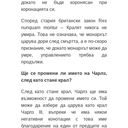
докато не бъде коронясан при
коронацията си.
Според стария британски закон Rex
nunquam moritur – Кралят никога не
умира. Това не означава, че монархът
царува дори след смъртта, а е по-скоро
признание, че докато монархът може да
умре, управлението трябва да
продължи.
Ще се промени ли името на Чарлз,
след като стане крал?
След като стане крал, Чарлз ще има
възможност да промени името си. Той
може да избере да царува като крал
Чарлз III, въпреки че има някои
негативни конотации с това име
благодарение на един от предците на