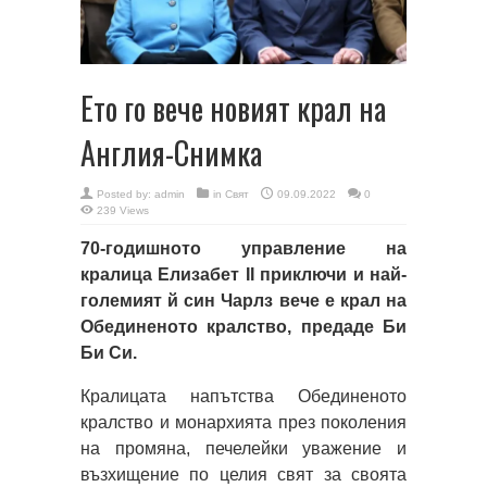
Ето го вече новият крал на
Англия-Снимка
Posted by:
admin
in
Свят
09.09.2022
0
239 Views
70-годишното управление на
кралица Елизабет II приключи и най-
големият й син Чарлз вече е крал на
Обединеното кралство, предаде Би
Би Си.
Кралицата напътства Обединеното
кралство и монархията през поколения
на промяна, печелейки уважение и
възхищение по целия свят за своята