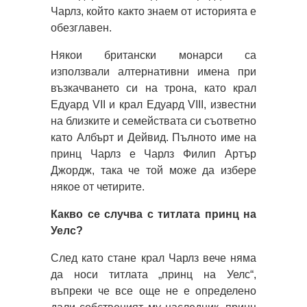
Чарлз, който както знаем от историята е
обезглавен.
Някои британски монарси са
използвали алтернативни имена при
възкачването си на трона, като крал
Едуард VII и крал Едуард VIII, известни
на близките и семействата си съответно
като Албърт и Дейвид. Пълното име на
принц Чарлз е Чарлз Филип Артър
Джордж, така че той може да избере
някое от четирите.
Какво се случва с титлата принц на
Уелс?
След като стане крал Чарлз вече няма
да носи титлата „принц на Уелс“,
въпреки че все още не е определено