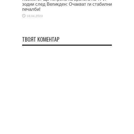
зодии след Великден: Очакват ги стабилни
печалби!
18.04.2023
ТВОЯТ КОМЕНТАР