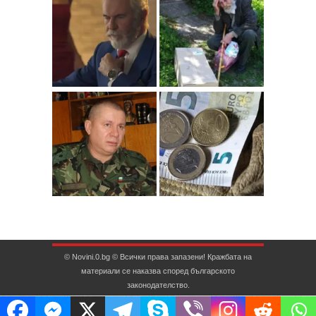
© Novini.0.bg © Всички права запазени! Кражбата на
материали се наказва според българското
законодателство.