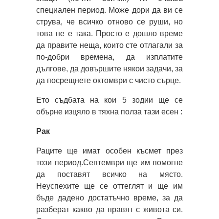
специален период. Може дори да ви се
струва, че всичко отново се руши, но
това не е така. Просто е дошло време
да правите неща, които сте отлагали за
по-добри времена, да изплатите
дългове, да довършите някои задачи, за
да посрещнете октомври с чисто сърце.
Ето съдбата на кои 5 зодии ще се
обърне изцяло в тяхна полза тази есен :
Рак
Раците ще имат особен късмет през
този период.Септември ще им помогне
да поставят всичко на място.
Неуспехите ще се оттеглят и ще им
бъде дадено достатъчно време, за да
разберат какво да правят с живота си.