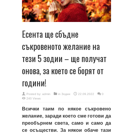
Есента ще сбъдне
съкровеното желание на
тези 5 зодии – ще получат
онова, за което се борят от
години!
Posted by:
admin
in
Зодии
22.09.2022
0
240 Views
Всички таим по някое съкровено
желание, заради което сме готови да
преобърнем света, само и само да
се осъществи. За някои обаче тази