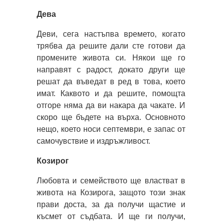
Дева
Деви, сега настъпва времето, когато
трябва да решите дали сте готови да
промените живота си. Някои ще го
направят с радост, докато други ще
решат да въведат в ред в това, което
имат. Каквото и да решите, помощта
отгоре няма да ви накара да чакате. И
скоро ще бъдете на върха. Основното
нещо, което носи септември, е запас от
самочувствие и издръжливост.
Козирог
Любовта и семейството ще властват в
живота на Козирога, защото този знак
прави доста, за да получи щастие и
късмет от съдбата. И ще ги получи,