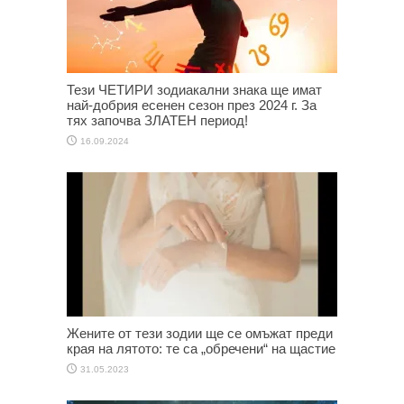
Тези ЧЕТИРИ зодиакални знака ще имат
най-добрия есенен сезон през 2024 г. За
тях започва ЗЛАТЕН период!
16.09.2024
Жените от тези зодии ще се омъжат преди
края на лятото: те са „обречени“ на щастие
31.05.2023