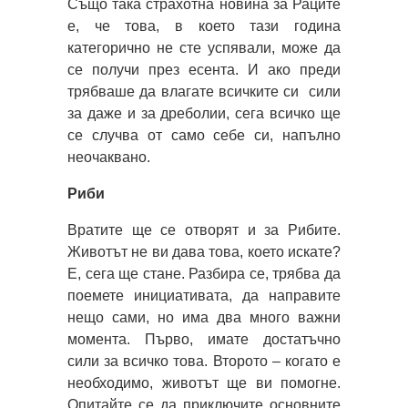
Също така страхотна новина за Раците
е, че това, в което тази година
категорично не сте успявали, може да
се получи през есента. И ако преди
трябваше да влагате всичките си сили
за даже и за дреболии, сега всичко ще
се случва от само себе си, напълно
неочаквано.
Риби
Вратите ще се отворят и за Рибите.
Животът не ви дава това, което искате?
Е, сега ще стане. Разбира се, трябва да
поемете инициативата, да направите
нещо сами, но има два много важни
момента. Първо, имате достатъчно
сили за всичко това. Второто – когато е
необходимо, животът ще ви помогне.
Опитайте се да приключите основните