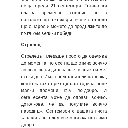
неща преди 21 септември. Тогава ви
очаква временно затишие, но в
началото на октомври всичко отново
ще е наред и можете да продължите по
пътя към велики победи.
Стрелец
Стрелецът гледаше просто да оцелява
до момента, но есента ще отмие всичко
лошо и ще ви дарява все повече късмет
всеки ден. Има представители на знака,
които чакаха през цялата година поне
малки промени към по-добро. И
сега есента може да оправи всичко,
дотолкова, че да получите всичко
наведнъж. Септември е вашата писта
за излитане, след което ви очаква само
добро.