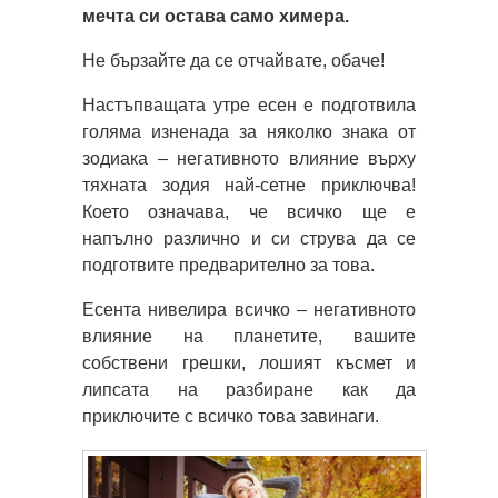
мечта си остава само химера.
Не бързайте да се отчайвате, обаче!
Настъпващата утре есен е подготвила
голяма изненада за няколко знака от
зодиака – негативното влияние върху
тяхната зодия най-сетне приключва!
Което означава, че всичко ще е
напълно различно и си струва да се
подготвите предварително за това.
Есента нивелира всичко – негативното
влияние на планетите, вашите
собствени грешки, лошият късмет и
липсата на разбиране как да
приключите с всичко това завинаги.