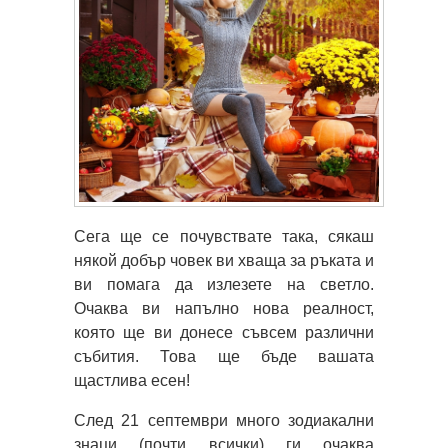
Сега ще се почувствате така, сякаш
някой добър човек ви хваща за ръката и
ви помага да излезете на светло.
Очаква ви напълно нова реалност,
която ще ви донесе съвсем различни
събития. Това ще бъде вашата
щастлива есен!
След 21 септември много зодиакални
знаци (почти всички) ги очаква