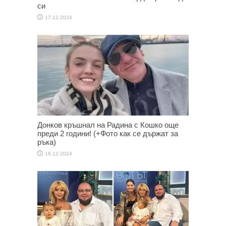
си
17.12.2024
Донков кръшнал на Радина с Кошко още
преди 2 години! (+Фото как се държат за
ръка)
16.12.2024