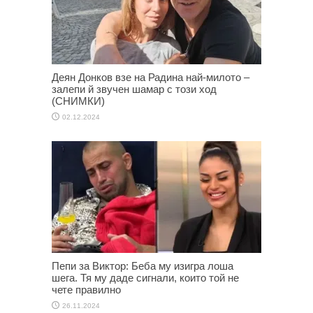
Деян Донков взе на Радина най-милото –
залепи й звучен шамар с този ход
(СНИМКИ)
02.12.2024
Пепи за Виктор: Беба му изигра лоша
шега. Тя му даде сигнали, които той не
чете правилно
26.11.2024