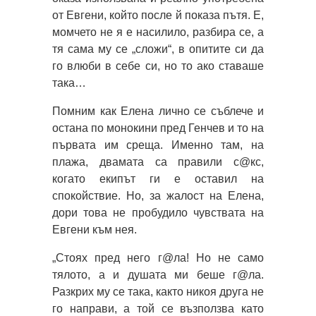
от Евгени, който после й показа пътя. Е,
момчето не я е насилило, разбира се, а
тя сама му се „сложи“, в опитите си да
го влюби в себе си, но то ако ставаше
така…
Помним как Елена лично се съблече и
остана по монокини пред Генчев и то на
първата им среща. Именно там, на
плажа, двамата са правили с@кс,
когато екипът ги е оставил на
спокойствие. Но, за жалост на Елена,
дори това не пробудило чувствата на
Евгени към нея.
„Стоях пред него г@ла! Но не само
тялото, а и душата ми беше г@ла.
Разкрих му се така, както никоя друга не
го направи, а той се възползва като