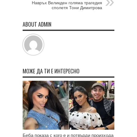
Навръх Великден голяма трагедия
сполетя Тони Димитрова
ABOUT ADMIN
МОЖЕ ДА ТИ Е ИНТЕРЕСНО
Беба показа с кого е и потвърди произхода