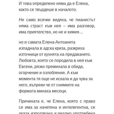
И това определено няма да е Елена,
както се твърдеше в началото.
Не само всички видяха, че пианистът
няма страст към нея – има разговор,
има приятелство, но не и химия…
но и самата Елена-Антоанета
изпаднала в адска криза, разкриха
източници от кухнята на предаването.
Любовта, която се породила в нея към
Евгени, рязко преминала в обида,
огорчение и озлобление. А към
момента тя още не искала и да чува за
него, въпреки че от снимките на
формата минаха месеци.
Причината е, че Елена, която с право
се има за начетена и интелигентна, се
оказа използвана и реално употребена