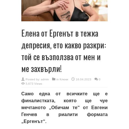
Елена от Ергенът в тежка
депресия, ето какво разкри:
той се възползва от мен и
ме захвърли!
Posted by:
admin
in
Клюки
16.04.2023
0
5,673 Views
Само една от всичките ще е
финалистката, която ще чуе
мечтаното „Обичам те“ от Евгени
Генчев в риалити формата
„Ергенът“.