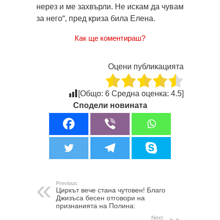
нерез и ме захвърли. Не искам да чувам
за него“, пред криза била Елена.
Как ще коментираш?
Оцени публикацията
[Общо:
6
Средна оценка:
4.5
]
Сподели новината
Previous:
Циркът вече стана чутовен! Благо
Джизъса бесен отговори на
признанията на Полина:
Next: