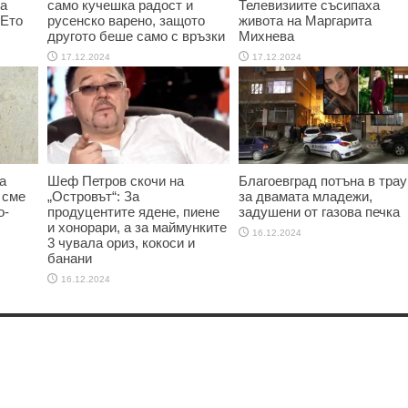
та
само кучешка радост и
Телевизиите съсипаха
 Ето
русенско варено, защото
живота на Маргарита
другото беше само с връзки
Михнева
17.12.2024
17.12.2024
а
Шеф Петров скочи на
Благоевград потъна в трау
 сме
„Островът“: За
за двамата младежи,
о-
продуцентите ядене, пиене
задушени от газова печка
и хонорари, а за маймунките
16.12.2024
3 чувала ориз, кокоси и
банани
16.12.2024