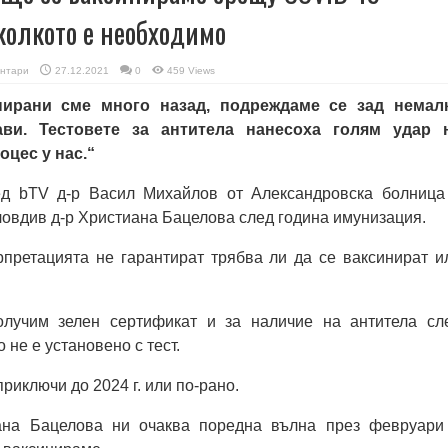
 колкото е необходимo
нтари
27.12.2021
0
459 Views
нирани сме много назад, подреждаме се зад немал
ви. Тестовете за антитела нанесоха голям удар 
цес у нас.“
ед bTV д-р Васил Михайлов от Александровска болница
овдив д-р Христиана Бацелова след година имунизация.
рпретацията не гарантират трябва ли да се ваксинират и
лучим зелен сертификат и за наличие на антитела сл
 не е установено с тест.
приключи до 2024 г. или по-рано.
ана Бацелова ни очаква поредна вълна през февруари