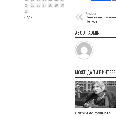
24
25
26
27
28
29
30
31
Previous:
« дек.
Пенсионерка напи
Петков
ABOUT ADMIN
МОЖЕ ДА ТИ Е ИНТЕР
Близки до голямата