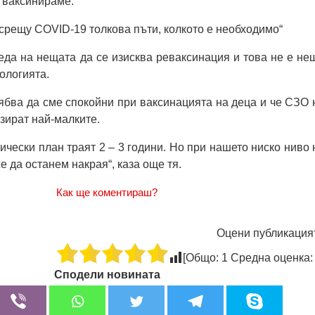
е ваксинираме.
срещу COVID-19 толкова пъти, колкото е необходимo“
реда на нещата да се изисква реваксинация и това не е не
ологията.
бва да сме спокойни при ваксинацията на деца и че СЗО 
зират най-малките.
ически план траят 2 – 3 години. Но при нашето ниско ниво 
 да останем накрая“, каза още тя.
Как ще коментираш?
Оцени публикация
[Общо:
1
Средна оценка
Сподели новината