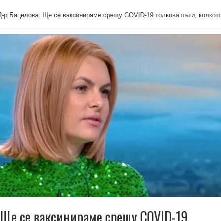
Д-р Бацелова: Ще се ваксинираме срещу COVID-19 толкова пъти, колкото
 Ще се ваксинираме срещу COVID-19