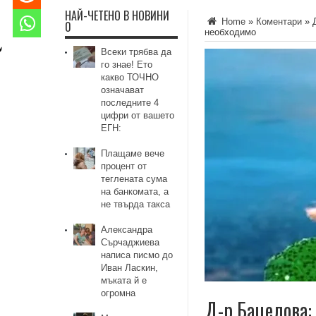
НАЙ-ЧЕТЕНО В НОВИНИ
Home
»
Коментари
»
0
необходимo
Всеки трябва да
го знае! Ето
какво ТОЧНО
означават
последните 4
цифри от вашето
ЕГН:
Плащаме вече
процент от
теглената сума
на банкомата, а
не твърда такса
Александра
Сърчаджиева
написа писмо до
Иван Ласкин,
мъката й е
огромна
Д-р Бацелова: