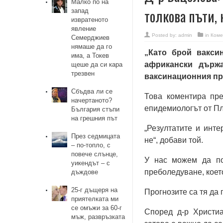
Малко по на
толкова пъти,
запад
извратеното
явление
Posted by:
admin
in
Коме
Семерджиев
нямаше да го
„Като брой вакси
има, а Токев
африкански държа
щеше да си кара
трезвен
ваксинационния про
Сбъдва ли се
Това коментира пр
начертаното?
епидемиологът от Пл
България стъпи
на грешния път
„Резултатите и инте
През седмицата
не“, добави той.
– по-топло, с
повече слънце,
У нас можем да по
уикендът – с
преболедуване, което
дъждове
25-г дъщеря на
Прогнозите са тя да 
приятелката ми
се омъжи за 60-г
Според д-р Христи
мъж, развръзката