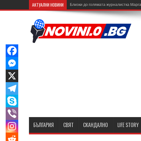
АКТУАЛНИ НОВИНИ
Близки до голямата журналистка Марга
БЪЛГАРИЯ
СВЯТ
СКАНДАЛНО
LIFE STORY