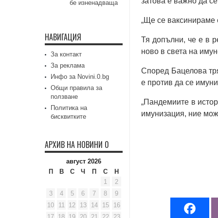
затова е важно да с
бе изненадваща
„Ще се ваксинираме 
НАВИГАЦИЯ
Тя допълни, че е в 
ново в света на имун
За контакт
За реклама
Според Бацелова тря
Инфо за Novini.0.bg
е против да се имуни
Общи правила за
ползване
„Пандемиите в истор
Политика на
имунизация, ние може
бисквитките
АРХИВ НА НОВИНИ 0
август 2026
П
В
С
Ч
П
С
Н
1
2
3
4
5
6
7
8
9
10
11
12
13
14
15
16
17
18
19
20
21
22
23