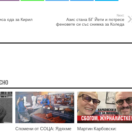
Next:
са ода за Кирил
Азис стана БГ Йети и потресе
феновете си със снимка за Коледа
ЕСНО
Спомени от СОЦА: Ядяхме
Мартин Карбовски: