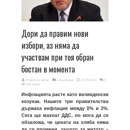
Дори да правим нови
избори, аз няма да
участвам при тоя обран
бостан в момента
Posted by:
admin
in
България
21.05.2022
0
416 Views
Инфлацията расте като великденски
козунак. Нашите три правителства
държаха инфлация между 0% и 3%.
Сега ще махнат ДДС, но мога да се
обзаложа, че цената на хляба няма
да се промени, защото за житото –