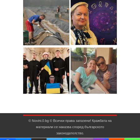
© Novini.0.bg © Всички права запазени! Кражбата на
материали се наказва според българското
законодателство.