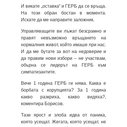
И викате „оставка“ и ГЕРБ да се връща.
На този обран бостан в момента.
Искате да ме направите заложник.
Управляващите ви лъжат безсрамно и
правят невъзможно връщането на
нормалния живот, който имаше при нас.
И да ме бутате за вот на недоверие и
да правим нови избори – не участвам,
обърна се лидерът на ГЕРБ към
симпатизантите.
Вече 1 година ГЕРБ ги няма. Каква е
борбата с корупцията? За 1 година
какво разкриха, какво видяха?,
коментира Борисов.
Тази ярост и злоба идва от паника,
която усещат. Жегата, която усещат, не