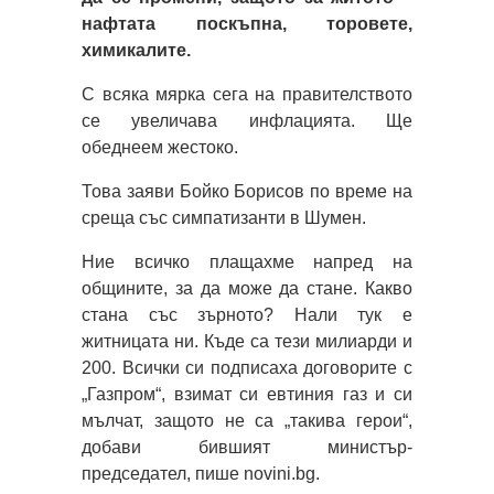
нафтата поскъпна, торовете,
химикалите.
С всяка мярка сега на правителството
се увеличава инфлацията. Ще
обеднеем жестоко.
Това заяви Бойко Борисов по време на
среща със симпатизанти в Шумен.
Ние всичко плащахме напред на
общините, за да може да стане. Какво
стана със зърното? Нали тук е
житницата ни. Къде са тези милиарди и
200. Всички си подписаха договорите с
„Газпром“, взимат си евтиния газ и си
мълчат, защото не са „такива герои“,
добави бившият министър-
председател, пише novini.bg.