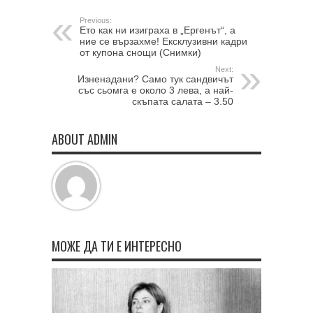
Previous:
Ето как ни изиграха в „Ергенът“, а
ние се вързахме! Ексклузивни кадри
от купона снощи (Снимки)
Next:
Изненадани? Само тук сандвичът
със сьомга е около 3 лева, а най-
скъпата салата – 3.50
ABOUT ADMIN
МОЖЕ ДА ТИ Е ИНТЕРЕСНО