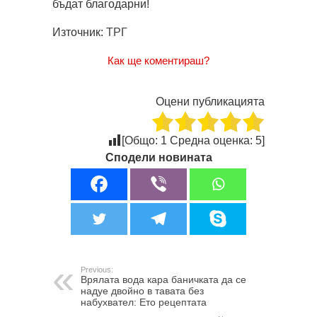
бъдат благодарни!
Източник:
ТРГ
Как ще коментираш?
Оцени публикацията
[Общо:
1
Средна оценка:
5
]
Сподели новината
Previous:
Врялата вода кара баничката да се
надуе двойно в тавата без
набухвател: Ето рецептата