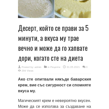
Десерт, който се прави за 5
минути, а вкуса му трае
вечно и може да го хапвате
дори, когато сте на диета
Posted by:
admin
in
Рецепти
31.05.2021
0
294 Views
Ако сте опитвали някъде баварския
крем, вие със сигурност си спомняте
вкуса му.
Магическият крем е невероятно вкусен.
Може да се използва за създаване на