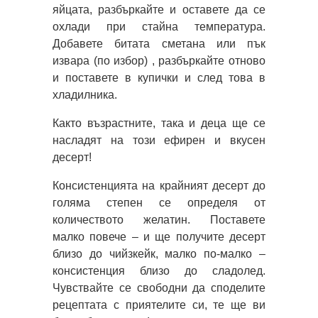
яйцата, разбъркайте и оставете да се
охлади при стайна температура.
Добавете битата сметана или пък
извара (по избор) , разбъркайте отново
и поставете в купички и след това в
хладилника.
Както възрастните, така и деца ще се
насладят на този ефирен и вкусен
десерт!
Консистенцията на крайният десерт до
голяма степен се определя от
количеството желатин. Поставете
малко повече – и ще получите десерт
близо до чийзкейк, малко по-малко –
консистенция близо до сладолед.
Чувствайте се свободни да споделите
рецептата с приятелите си, те ще ви