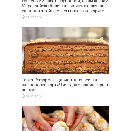
На село им викат Гюрвалаци, аз им казвам
Мераклийски банички – уникално вкусни
са, цялата тайна е в сгъването на корите
03.12.2024
Торта Реформа – царицата на всички
шоколадови торти! Бие даже нашия Гараш
по вкус:
02.12.2024