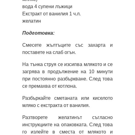
вода 4 супени лъжици
Екстракт от ванилия 1 ч.л.
желатин
Подготовка:
Смесете жълтъците със захарта и
поставете на слаб огън.
На тънка струя се изсипва млякото и се
загрява в продължение на 10 минути
при постоянно разбъркване. След това
се премахва от котлона.
Разбъркайте сметаната или киселото
мляко с екстракта от ванилия.
Разтворете желатинът съгласно
инструкциите на опаковката. След това
го излейте в сместа от млякото и