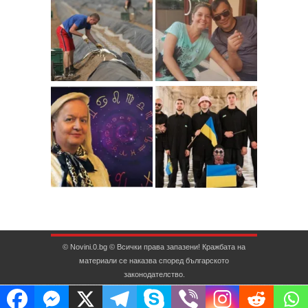
© Novini.0.bg © Всички права запазени! Кражбата на
материали се наказва според българското
законодателство.