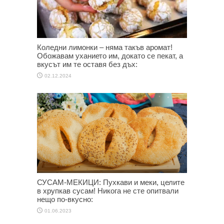
Коледни лимонки – няма такъв аромат!
Обожавам уханието им, докато се пекат, а
вкусът им те оставя без дъх:
02.12.2024
СУСАМ-МЕКИЦИ: Пухкави и меки, целите
в хрупкав сусам! Никога не сте опитвали
нещо по-вкусно:
01.06.2023