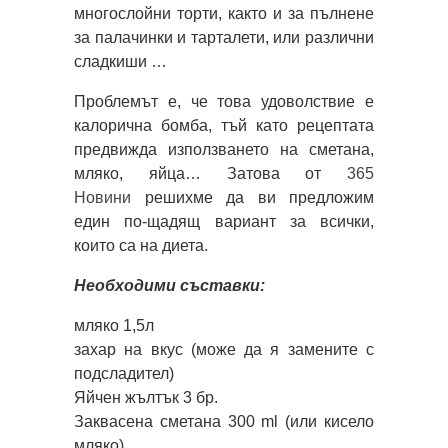
многослойни торти, както и за пълнене
за палачинки и тарталети, или различни
сладкиши …
Проблемът е, че това удоволствие е
калорична бомба, тъй като рецептата
предвижда използването на сметана,
мляко, яйца… Затова от
365
Новини
решихме да ви предложим
един по-щадящ вариант за всички,
които са на диета.
Необходими съставки:
мляко 1,5л
захар на вкус (може да я замените с
подсладител)
Яйчен жълтък 3 бр.
Заквасена сметана 300 ml (или кисело
мляко)