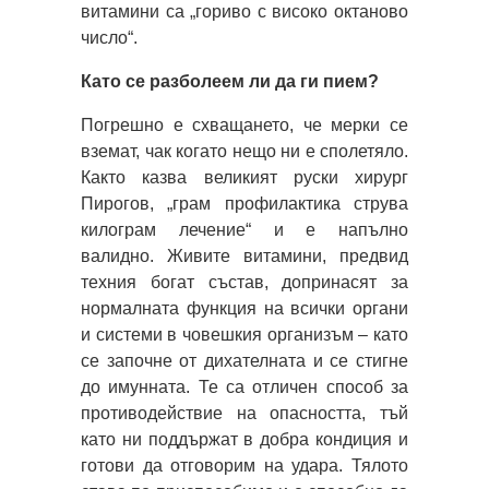
витамини са „гориво с високо октаново
число“.
Като се разболеем ли да ги пием?
Погрешно е схващането, че мерки се
вземат, чак когато нещо ни е сполетяло.
Както казва великият руски хирург
Пирогов, „грам профилактика струва
килограм лечение“ и е напълно
валидно. Живите витамини, предвид
техния богат състав, допринасят за
нормалната функция на всички органи
и системи в човешкия организъм – като
се започне от дихателната и се стигне
до имунната. Те са отличен способ за
противодействие на опасността, тъй
като ни поддържат в добра кондиция и
готови да отговорим на удара. Тялото