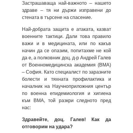
Застрашаваща най-важното – нашето
здраве – тя ни държи изправени до
стената в търсене на спасение.
Най-добрата защита е атаката, казват
военните тактици. Дали това правило
важи и в медицината, или по какъв
начин да се опазим, попитахме не кой
да е, а полковник доц. д-р Андрей Галев
от Военномедицинска академия (ВМА)
– София. Като специалист по заразните
болести и тяхната профилактика и
началник на Научноприложния център
по военна епидемиология и хигиена
към ВМА, той разкри следното пред
нас:
Здравейте, доц. Галев! Как да
отговорим на удара?