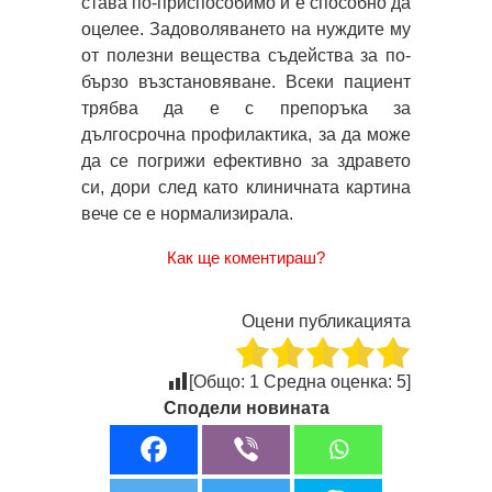
става по-приспособимо и е способно да
оцелее. Задоволяването на нуждите му
от полезни вещества съдейства за по-
бързо възстановяване. Всеки пациент
трябва да е с препоръка за
дългосрочна профилактика, за да може
да се погрижи ефективно за здравето
си, дори след като клиничната картина
вече се е нормализирала.
Как ще коментираш?
Оцени публикацията
[Общо:
1
Средна оценка:
5
]
Сподели новината