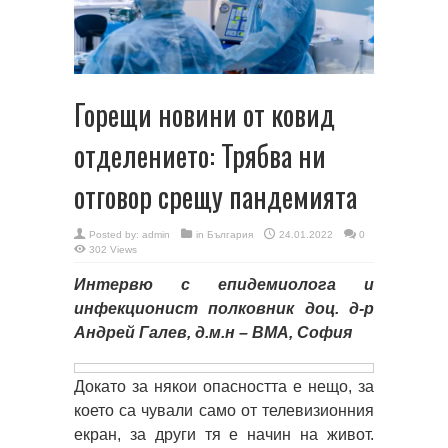
Горещи новини от ковид
отделението: Трябва ни
отговор срещу пандемията
Posted by:
admin
in
България
24.01.2022
0
302 Views
Интервю с епидемиолога и
инфекционист полковник доц. д-р
Андрей Галев, д.м.н – ВМА, София
Докато за някои опасността е нещо, за
което са чували само от телевизионния
екран, за други тя е начин на живот.