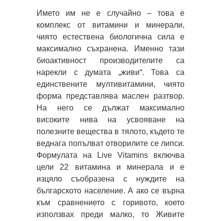
Името им не е случайно – това е
комплекс от витамини и минерали,
чиято естествена биологична сила е
максимално съхранена. Именно тази
биоактивност производителите са
нарекли с думата „живи“. Това са
единствените мултивитамини, чиято
форма представлява маслен разтвор.
На него се дължат максимално
високите нива на усвояване на
полезните вещества в тялото, където те
веднага попълват отворилите се липси.
Формулата на Live Vitamins включва
цели 22 витамина и минерала и е
изцяло съобразена с нуждите на
българското население. А ако се върна
към сравнението с горивото, което
използвах преди малко, то Живите