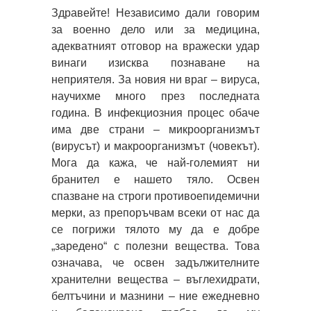
Здравейте! Независимо дали говорим
за военно дело или за медицина,
адекватният отговор на вражески удар
винаги изисква познаване на
неприятеля. За новия ни враг – вируса,
научихме много през последната
година. В инфекциозния процес обаче
има две страни – микроорганизмът
(вирусът) и макроорганизмът (човекът).
Мога да кажа, че най-големият ни
бранител е нашето тяло. Освен
спазване на строги противоепидемични
мерки, аз препоръчвам всеки от нас да
се погрижи тялото му да е добре
„заредено“ с полезни вещества. Това
означава, че освен задължителните
хранителни вещества – въглехидрати,
белтъчини и мазнини – ние ежедневно