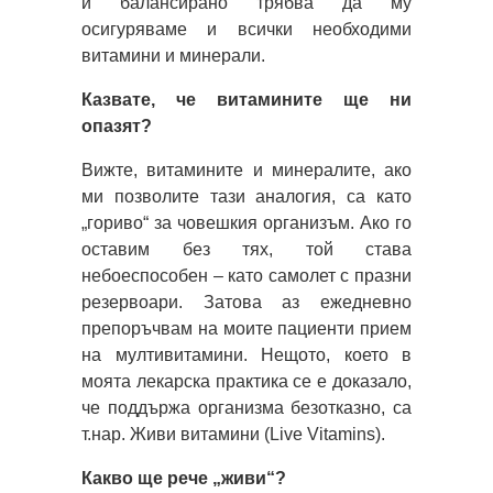
и балансирано трябва да му
осигуряваме и всички необходими
витамини и минерали.
Казвате, че витамините ще ни
опазят?
Вижте, витамините и минералите, ако
ми позволите тази аналогия, са като
„гориво“ за човешкия организъм. Ако го
оставим без тях, той става
небоеспособен – като самолет с празни
резервоари. Затова аз ежедневно
препоръчвам на моите пациенти прием
на мултивитамини. Нещото, което в
моята лекарска практика се е доказало,
че поддържа организма безотказно, са
т.нар. Живи витамини (Live Vitamins).
Какво ще рече „живи“?