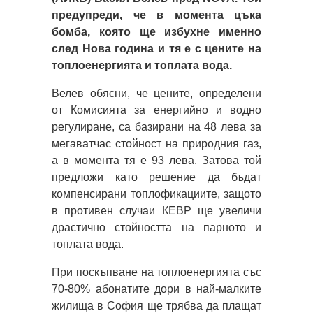
предупреди, че в момента цъка
бомба, която ще избухне именно
след Нова година и тя е с цените на
топлоенергията и топлата вода.
Велев обясни, че цените, определени
от Комисията за енергийно и водно
регулиране, са базирани на 48 лева за
мегаватчас стойност на природния газ,
а в момента тя е 93 лева. Затова той
предложи като решение да бъдат
компенсирани топлофикациите, защото
в противен случаи КЕВР ще увеличи
драстично стойността на парното и
топлата вода.
При поскъпване на топлоенергията със
70-80% абонатите дори в най-малките
жилища в София ще трябва да плащат