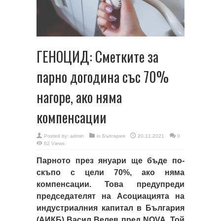
ГЕНОЦИД: Сметките за
парно догодина със 70%
нагоре, ако няма
компенсации
Posted by:
admin
in
България
20.11.2021
0
82 Views
Парното през януари ще бъде по-
скъпо с цели 70%, ако няма
компенсации. Това предупреди
председателят на Асоциацията на
индустриалния капитал в България
(АИКБ) Васил Велев пред NOVA. Той