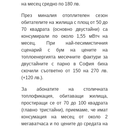
на месец средно по 180 лв.
През миналия отоплителен сезон
обитателите на жилища с площ от 50 до
70 квадрата (основно двустайни) са
консумирали по около 1,55 мВтч на
месец. При най-песимистичния
сценарий с бум на цените на
топлоенергията месечните фактури за
двустайните с парно в София биха
скочили съответно от 150 на 270 лв.
(+120 лв.).
За абонатите на столичната
топлофикация, обитаващи жилища,
простиращи се от 70 до 100 квадрата
(главно тристайни), приемаме, че имат
консумация на месец от около 2
мегаватчаса и по цените до средата на