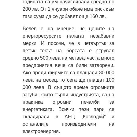
годината са им начислявали средно по
200 лв. От 1 януари обаче има риск към
тази сума да се добавят още 160 лв.
Велев е на мнение, че цените на
енергоресурсите налагат незабавни
мерки. И посочи, че в четвъртък за
петък токът на борсата е струвал
средно 500 лева на мегаватчас, а много
предприятия вече са били затворени.
Ако преди фирмите са плащали 30 000
лева на месец, то сега ще плащат 100
000 лева. В същото време огромните
загуби, които търпи индустрията, са на
практика огромни печалби за
енергетиката. Всички тези пари се
складирали в АЕЦ „Козлодуй“ и
останалите производители на
електроенергия.