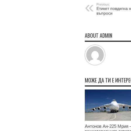
Previous:
Етикет повдигна 
въпроси
ABOUT ADMIN
МОЖЕ ДА ТИ Е ИНТЕР
Антонов Ан-225 Мрия –