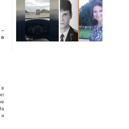
 –
 в
 в
ят
не
На
 и