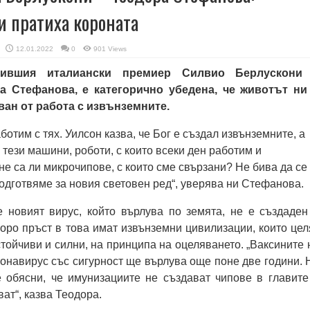
 пратиха кopoната
12.01.2022
0
901 Views
бившия италиански премиер Силвио Берлускони
а Стефанова, е категорично убедена, че животът ни
ан от работа с извънземните.
аботим с тях. Уилсон казва, че Бог е създал извънземните, а
тези машини, роботи, с които всеки ден работим и
не са ли микрочипове, с които сме свързани? Не бива да се
одготвяме за новия световен ред“, уверява ни Стефанова.
е новият вирус, който върлува по земята, не е създаден
коро пръст в това имат извънземни цивилизации, които цел
стойчиви и силни, на принципа на оцеляването. „Ваксините 
ронавирус със сигурност ще върлува още поне две години. 
е обясни, че имунизациите не създават чипове в главите
ват“, казва Теодора.