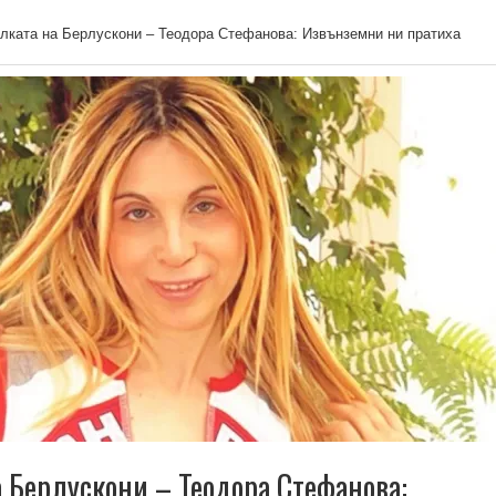
лката на Берлускони – Теодора Стефанова: Извънземни ни пратиха
а Берлускони – Теодора Стефанова: