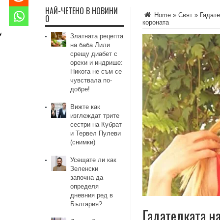
НАЙ-ЧЕТЕНО В НОВИНИ
Home
»
Свят
»
Гадате
0
кopoната
Златната рецепта
на баба Лили
срещу диабет с
орехи и индрише:
Никога не съм се
чувствала по-
добре!
Вижте как
изглеждат трите
сестри на Кубрат
и Тервел Пулеви
(снимки)
Усещате ли как
Зеленски
започна да
определя
дневния ред в
България?
Гадателката н