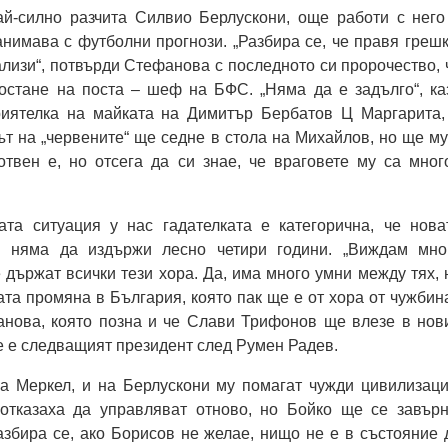
ай-силно разчита Силвио Берлускони, още работи с него
нимава с футболни прогнози. „Разбира се, че правя грешк
ализи“, потвърди Стефанова с последното си пророчество, 
стане на поста – шеф на БФС. „Няма да е задълго“, ка
риятелка на майката на Димитър Бербатов Ц Маргарита,
ът на „червените“ ще седне в стола на Михайлов, но ще му
отвен е, но отсега да си знае, че враговете му са много
ата ситуация у нас гадателката е категорична, че нова
и няма да издържи лесно четири години. „Виждам мно
е държат всички тези хора. Да, има много умни между тях, 
ата промяна в България, която пак ще е от хора от чужбина
анова, която позна и че Слави Трифонов ще влезе в нов
е е следващият президент след Румен Радев.
на Меркел, и на Берлускони му помагат чужди цивилизаци
отказаха да управляват отново, но Бойко ще се завърн
збира се, ако Борисов не желае, нищо не е в състояние 