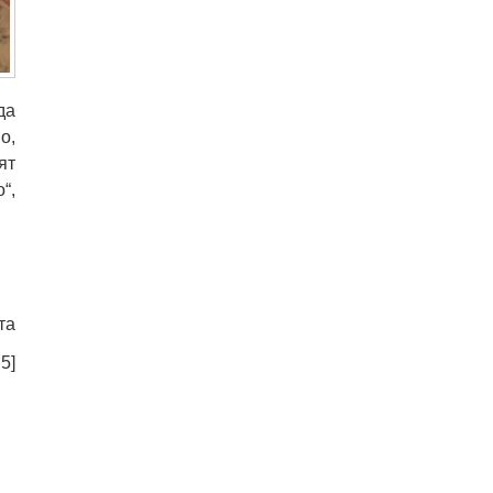
да
о,
ят
“,
та
:
5
]