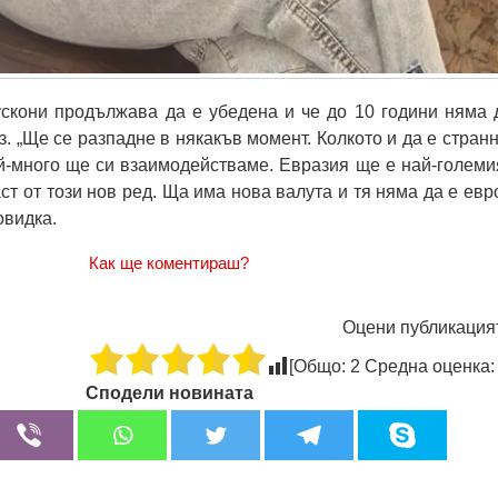
ускони продължава да е убедена и че до 10 години няма 
. „Ще се разпадне в някакъв момент. Колкото и да е странн
й-много ще си взаимодействаме. Евразия ще е най-големи
аст от този нов ред. Ща има нова валута и тя няма да е евро
овидка.
Как ще коментираш?
Оцени публикация
[Общо:
2
Средна оценка
Сподели новината