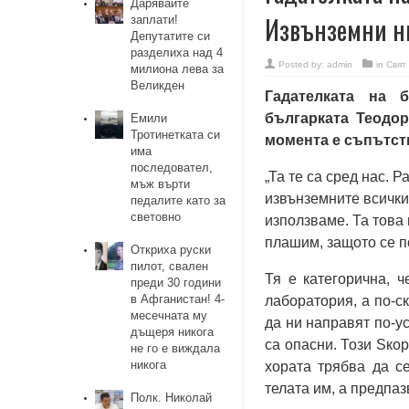
Дарявайте
Извънземни ни
заплати!
Депутатите си
разделиха над 4
Posted by:
admin
in
Свят
милиона лева за
Великден
Гадателката на 
българката Теодор
Емили
Тротинетката си
момента е съпътств
има
последовател,
„Та те са сред нас. Р
мъж върти
извънземните всички 
педалите като за
световно
използваме. Та това 
плашим, защото се п
Откриха руски
пилот, свален
Тя е категорична, ч
преди 30 години
в Афганистан! 4-
лаборатория, а по-с
месечната му
да ни направят по-у
дъщеря никога
са опасни. Този Sко
не го е виждала
никога
хората трябва да с
телата им, а предпаз
Полк. Николай