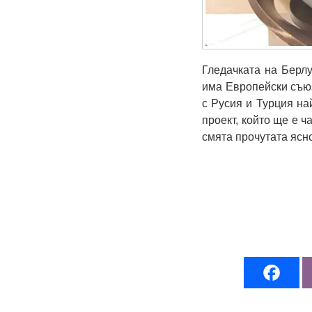
Гледачката на Берл
има Европейски съюз
с Русия и Турция на
проект, който ще е ч
смята прочутата ясн