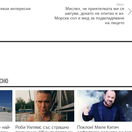
Next:
някои интересни
Мислех, че приятелката ми се
шегува, докато не опитах и аз-
Морска сол и мед за подмладяване
на лицето
ЕСНО
 най-
Роби Уилямс със страшно
Поклон! Миле Китич