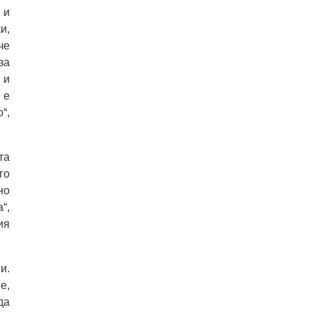
 и
и,
че
за
 и
 е
“,
та
го
но
“,
ия
и.
е,
да