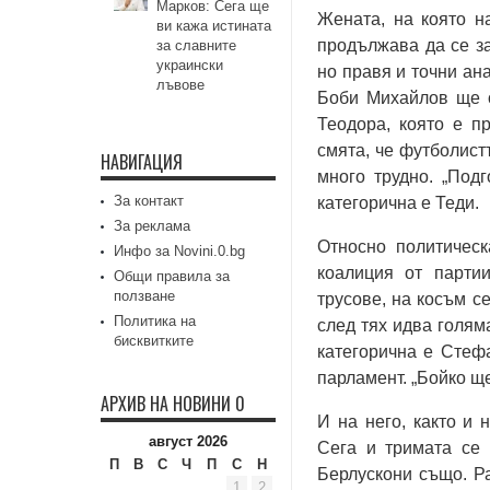
Марков: Сега ще
Жената, на която н
ви кажа истината
продължава да се за
за славните
украински
но правя и точни ан
лъвове
Боби Михайлов ще о
Теодора, която е п
смята, че футболист
НАВИГАЦИЯ
много трудно. „Подг
За контакт
категорична е Теди.
За реклама
Относно политическ
Инфо за Novini.0.bg
коалиция от парти
Общи правила за
ползване
трусове, на косъм с
Политика на
след тях идва голям
бисквитките
категорична е Стеф
парламент. „Бойко щ
АРХИВ НА НОВИНИ 0
И на него, както и 
август 2026
Сега и тримата се 
П
В
С
Ч
П
С
Н
Берлускони също. Ра
1
2