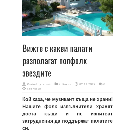
Вижте с какви палати
разполагат попфолк
звездите
Posted by:
admin
in
Клюки
02.11.2022
0
455 Views
Кой каза, че музикант къща не храни!
Нашите фолк изпълнители хранят
доста къщи и не изпитват
затруднения да поддържат палатите
си.