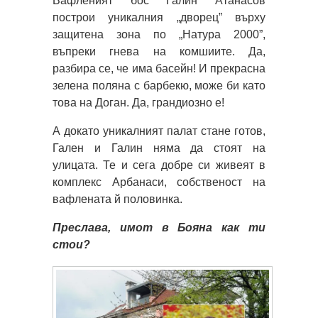
Вафленият бос Галин Атанасов
построи уникалния „дворец” върху
защитена зона по „Натура 2000”,
въпреки гнева на комшиите. Да,
разбира се, че има басейн! И прекрасна
зелена поляна с барбекю, може би като
това на Доган. Да, грандиозно е!
А докато уникалният палат стане готов,
Гален и Галин няма да стоят на
улицата. Те и сега добре си живеят в
комплекс Арбанаси, собственост на
вафлената й половинка.
Преслава, имот в Бояна как ти
стои?