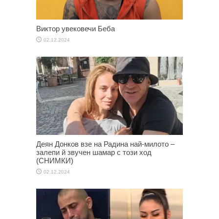
Виктор увековечи Беба
02.12.2024
Деян Донков взе на Радина най-милото –
залепи й звучен шамар с този ход
(СНИМКИ)
02.12.2024