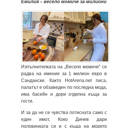
Емилия – весело момиче за милиони
Изпълнителката на „Весело момиче” се
радва на имение за 1 милион евро в
Сандански. Както HotArena.net писа,
палатът е обзаведен по последна мода,
има басейн и дори отделна къща за
гости.
И за да не се чувства потисната само с
един имот, Коко Динев дари
половинката си и с къща на морето