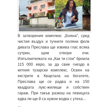
В затворения комплекс „Бояна”, сред
чистия въздух и тучните поляни фолк
дивата Преслава ще извива глас всяка
сутрин, щом отвори очи.
Изпълнителката на „Как ти стои” броила
115 000 евро, за да свие гнездо в
китния тузарски комплекс. Освен на
екстрите в Квартала на богатите,
Преслава ще се радва и на 150
квадрата лукс-жилище и собствен
гараж. При такъв разкош на певицата
едва ли ще й са нужни водка с утеха…