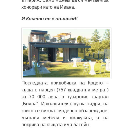
в Париж. Само можем да си мечтаем за
хонорари като на Ивана.
И Коцето не е по-назад!
Последната придобивка на Коцето –
къща с парцел (757 квадратни метра )
за 70 000 лева в тузарския квартал
„Бояна“. Изпълнителят пуска кадри, на
които се виждат модерно обзавеждане,
лъскави мебели и джакузита, а на
покрива на къщата има басейн.