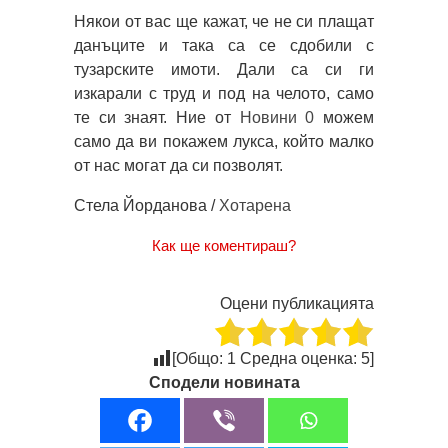
Някои от вас ще кажат, че не си плащат
данъците и така са се сдобили с
тузарските имоти. Дали са си ги
изкарали с труд и под на челото, само
те си знаят. Ние от
Новини 0
можем
само да ви покажем лукса, който малко
от нас могат да си позволят.
Стела Йорданова /
Хотарена
Как ще коментираш?
Оцени публикацията
[Общо:
1
Средна оценка:
5
]
Сподели новината