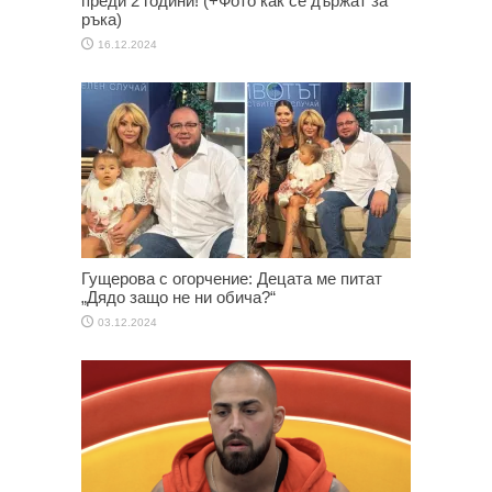
преди 2 години! (+Фото как се държат за
ръка)
16.12.2024
Гущерова с огорчение: Децата ме питат
„Дядо защо не ни обича?“
03.12.2024