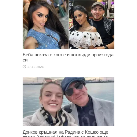
Беба показа с кого е и потвърди произхода
си
17.12.2024
Донков кръшнал на Радина с Кошко още