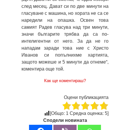
след месец. Дават си по две минути на
гласуване с машина, но хората не са се
наредили на опашка. Освен това
самият Радев гласува над три минути,
значи българите трябва да са по-
интелигентни от него. За да не го
нападам заради това ние с Христо
Иванов си попълнихме хартията,
защото можеше и 5 минути да отнеме“,
коментира още той.
Как ще коментираш?
Оцени публикацията
[Общо:
1
Средна оценка:
5
]
Сподели новината