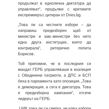
продължат в еднолична диктатура да
управляват“, продължи с критиките
експремиерът, цитиран от Dnes.bg.
„Това ли са честните избори – да
направиш предизборен щаб от
министри и зам.-министри без нито
една друга институция, която да
контрирала“, риторично попита
Борисов.
Той припомни, че в последния си
мандат ГЕРБ управляваше в коалиция
с Обединени патриоти, а ДПС и БСП
бяха в парламента като опозиция. „Това
е демокрация, а сега е диктатура. Това
е предизборна кампания“, отсече
лидерът на ГЕРБ.
„ЦИК дава ли си сметка, че идва избори