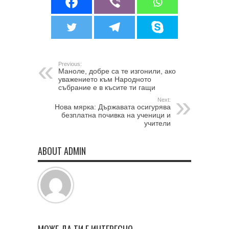
Previous:
Маноле, добре са те изгонили, ако
уважението към Народното
събрание е в късите ти гащи
Next:
Нова мярка: Държавата осигурява
безплатна почивка на ученици и
учители
ABOUT ADMIN
МОЖЕ ДА ТИ Е ИНТЕРЕСНО