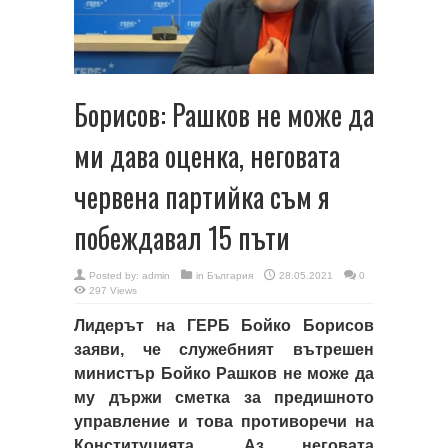
Борисов: Рашков не може да
ми дава оценка, неговата
червена партийка съм я
побеждавал 15 пъти
Posted by:
admin
in
България
28.05.2021
0
297 Views
Лидерът на ГЕРБ Бойко Борисов
заяви, че служебният вътрешен
министър Бойко Рашков не може да
му държи сметка за предишното
управление и това противоречи на
Конституцията. „Аз неговата