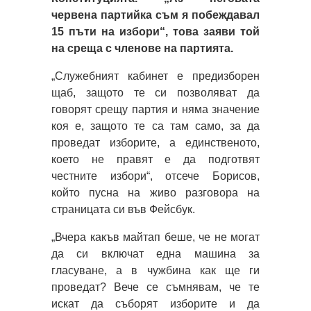
червена партийка съм я побеждавал
15 пъти на избори“, това заяви той
на среща с членове на партията.
„Служебният кабинет е предизборен
щаб, защото те си позволяват да
говорят срещу партия и няма значение
коя е, защото те са там само, за да
проведат изборите, а единственото,
което не правят е да подготвят
честните избори“, отсече Борисов,
който пусна на живо разговора на
страницата си във Фейсбук.
„Вчера какъв майтап беше, че не могат
да си включат една машина за
гласуване, а в чужбина как ще ги
проведат? Вече се съмнявам, че те
искат да съборят изборите и да