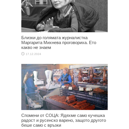
Близки до голямата журналистка
Маргарита Михнева проговориха. Ето
какво не знаем
17.12.2024
Спомени от СОЦА: Ядяхме само кучешка
радост и русенско варено, защото другото
беше само с връзки