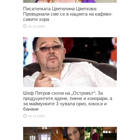
Писателката Цветелина Цветкова:
Превърнали сме се в нацията на кафяво-
сивите хора
16.12.2024
Шеф Петров скочи на „Островът“: За
продуцентите ядене, пиене и хонорари, а
за маймунките 3 чувала ориз, кокоси и
банани
16.12.2024