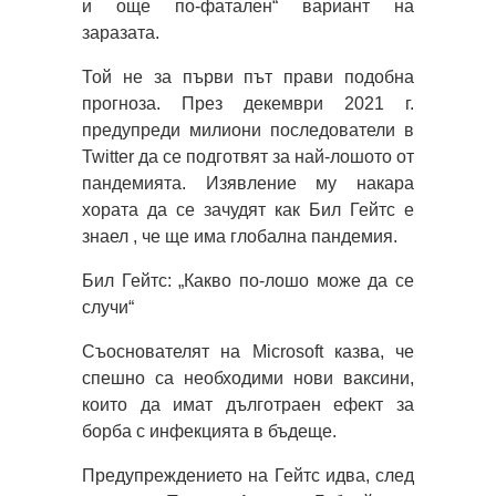
и още по-фатален“ вариант на
заразата.
Той не за първи път прави подобна
прогноза. През декември 2021 г.
предупреди милиони последователи в
Twitter да се подготвят за най-лошото от
пандемията. Изявление му накара
хората да се зачудят как Бил Гейтс е
знаел , че ще има глобална пандемия.
Бил Гейтс: „Какво по-лошо може да се
случи“
Съоснователят на Microsoft казва, че
спешно са необходими нови ваксини,
които да имат дълготраен ефект за
борба с инфекцията в бъдеще.
Предупреждението на Гейтс идва, след