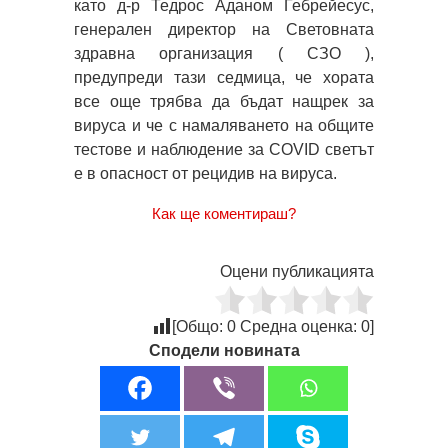
като д-р Тедрос Аданом Гебрейесус,
генерален директор на Световната
здравна организация ( СЗО ),
предупреди тази седмица, че хората
все още трябва да бъдат нащрек за
вируса и че с намаляването на общите
тестове и наблюдение за COVID светът
е в опасност от рецидив на вируса.
Как ще коментираш?
Оцени публикацията
[Общо:
0
Средна оценка:
0
]
Сподели новината