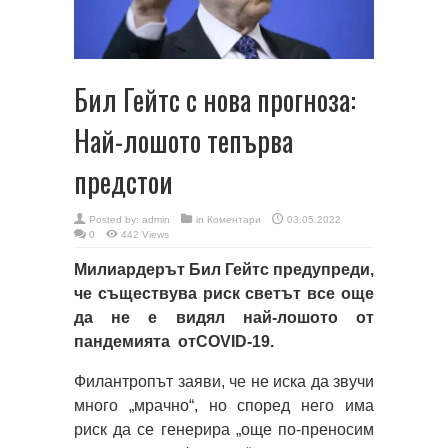
Бил Гейтс с нова прогноза:
Най-лошото тепърва
предстои
Posted by:
admin
in
Коментари
03.05.2022
0
442 Views
Милиардерът Бил Гейтс предупреди,
че съществува риск светът все още
да не е видял най-лошото от
пандемията отCOVID-19.
Филантропът заяви, че не иска да звучи
много „мрачно“, но според него има
риск да се генерира „още по-преносим