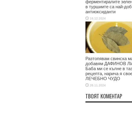
ферментиралите зеле
в туршиите са най-доб
антиоксиданти
16.12.2024
Разтопявам свинска м
добавям ДАФИНОВ Л
Баба ми се кълне в та
рецепта, нарича я сво
ЛЕЧЕБНО ЧУДО
26.11.2024
ТВОЯТ КОМЕНТАР