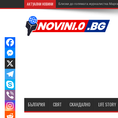
АКТУАЛНИ НОВИНИ
Близки до голямата журналистка Марга
БЪЛГАРИЯ
СВЯТ
СКАНДАЛНО
LIFE STORY