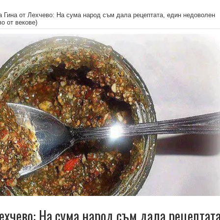
а Гина от Лехчево: На сума народ съм дала рецептата, един недоволен
о от векове)
ехчево: На сума народ съм дала рецептата