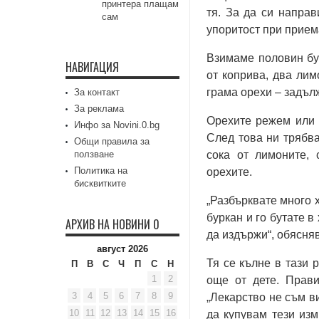
принтера плащам
тя. За да си направ
сам
упоритост при прием
Взимаме половин бур
НАВИГАЦИЯ
от коприва, два лим
грама орехи – задъл
За контакт
За реклама
Орехите режем или г
Инфо за Novini.0.bg
След това ни трябва
Общи правила за
ползване
сока от лимоните, 
Политика на
орехите.
бисквитките
„Разбърквате много х
буркан и го бутате в
АРХИВ НА НОВИНИ 0
да издържи“, обясня
август 2026
Тя се кълне в тази 
П
В
С
Ч
П
С
Н
1
2
още от дете. Прави
3
4
5
6
7
8
9
„Лекарство не съм ви
10
11
12
13
14
15
16
да купувам тези изм