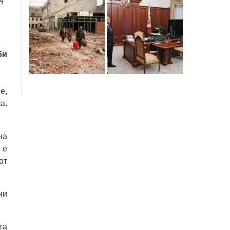
би
е,
а.
на
 е
от
ни
та