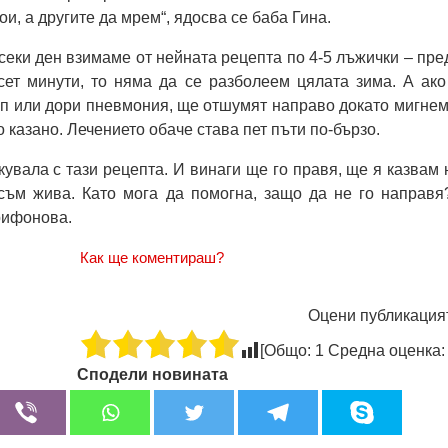
ои, а другите да мрем“, ядосва се баба Гина.
всеки ден взимаме от нейната рецепта по 4-5 лъжички – пре
сет минути, то няма да се разболеем цялата зима. А ако
п или дори пневмония, ще отшумят направо докато мигнем
 казано. Лечението обаче става пет пъти по-бързо.
кувала с тази рецепта. И винаги ще го правя, ще я казвам 
съм жива. Като мога да помогна, защо да не го направя?
рифонова.
Как ще коментираш?
Оцени публикация
[Общо:
1
Средна оценка
Сподели новината