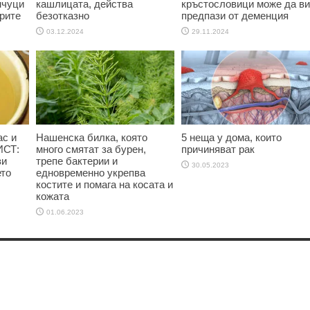
нчуци
кашлицата, действа
кръстословици може да ви
рите
безотказно
предпази от деменция
03.12.2024
29.11.2024
ас и
Нашенска билка, която
5 неща у дома, които
ИСТ:
много смятат за бурен,
причиняват рак
зи
трепе бактерии и
30.05.2023
ето
едновременно укрепва
костите и помага на косата и
кожата
01.06.2023