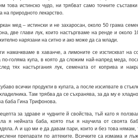
им това истинско чудо, ни трябват само точните съставки
а на природното лекарство.
кан мед – истински и не захаросан, около 50 грама семе
она, две глави лук, които настъргваме на ренде и около 1
жително нарязани на ситно и ако може да са млади.
и намачкваме в хаванче, а лимоните се изстискват на со
 по-голяма купа, в която да сложим най-напред меда, пос
след тях настъргания лук, семената от коприва и накр
убаво всички продукти в купата, а после изсипвате в стъкл
 хладилника. Там трябва да се съхранява, за да му е хладно
ва баба Гина Трифонова.
рецепта за здраве и чудните й свойства, тъй като я ползва
ла я нейната баба, която пък я научила от своята баб
дяла. А и що ми е да давам пари, които и без това нямам, 
ислени препарати по аптеките. Всичките са измама и лъж