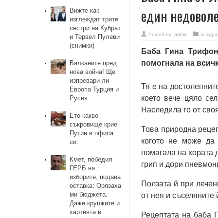
един недоволе
Вижте как
изглеждат трите
сестри на Кубрат
Posted by:
admin
in
Здра
и Тервел Пулеви
(снимки)
Баба Гина Трифон
помогнала на всичк
Балканите пред
нова война! Ще
изпревари ли
Тя е на достолепнит
Европа Турция и
което вече цяло сел
Русия
Наследила го от своя
Ето какво
съкровище крие
Това природна рецеп
Путин в офиса
когото не може да 
си:
помагала на хората 
Кмет, победил
грип и дори пневмон
ГЕРБ на
изборите, подава
Ползата й при лечен
оставка: Орязаха
ми бюджета.
от нея и съселяните 
Даже крушките и
хартията в
Рецептата на баба 