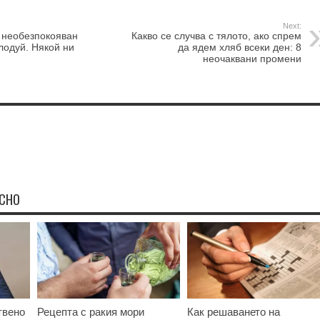
Next:
 необезпокояван
Какво се случва с тялото, ако спрем
лодуй. Някой ни
да ядем хляб всеки ден: 8
неочаквани промени
ЕСНО
твено
Рецепта с ракия мори
Как решаването на