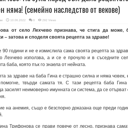
н няма! (семейно наследство от векове)
ве
10.06.2022
0
292 Views
ова от село Лехчево признава, че стига да може, 
и – затова и споделя своята рецепта за здраве!
е 90 години и не е измислила сама своята рецепта за здрав
о Лехчево използва, а и се е прочуло и в съседните сел
та баба, която пък го знаела от нейната.
та за здраве на баба Гина е страшно силна и няма човек, 
помогне, твърди самата тя. С тази рецепта баба Гина
да засилят неимоверно имунната си система, да се отърват 
ия.
ие на анемия, също е безспорно доказана още преди годи
й.
Гина Трифонова се прави повече от лесно, признава сама