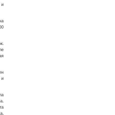
 и
на
00
к.
ле
ая
ен
 и
ла
а.
та
а,