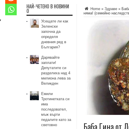
НАЙ-ЧЕТЕНО В НОВИНИ
Home
»
Здраве
»
Баб
0
няма! (семейно наследств
Усещате ли как
Зеленски
започна да
определя
дневния ред в
България?
Дарявайте
заплати!
Депутатите си
разделиха над 4
милиона лева за
Великден
Емили
Тротинетката си
има
последовател,
мъж върти
педалите като за
Баба Гина от Л
световно