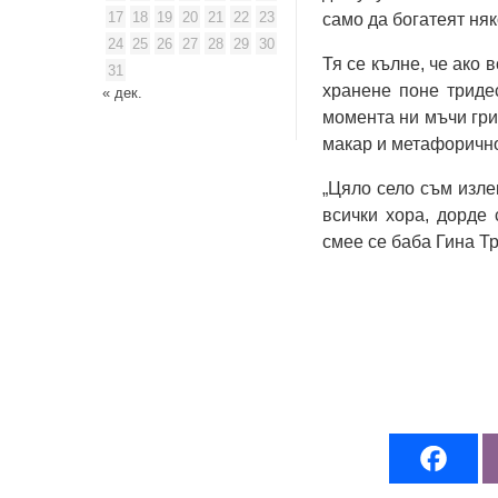
17
18
19
20
21
22
23
само да богатеят няк
24
25
26
27
28
29
30
Тя се кълне, че ако 
31
хранене поне триде
« дек.
момента ни мъчи гри
макар и метафорично
„Цяло село съм изле
всички хора, дорде 
смее се баба Гина Т