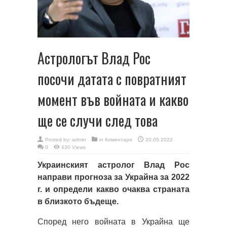
Астрологът Влад Рос
посочи датата с повратният
момент във войната и какво
ще се случи след това
Posted by:
admin
in
Коментари
20.05.2022
0
430 Views
Украинският астролог Влад Рос
направи прогноза за Украйна за 2022
г. и определи какво очаква страната
в близкото бъдеще.
Според него войната в Украйна ще