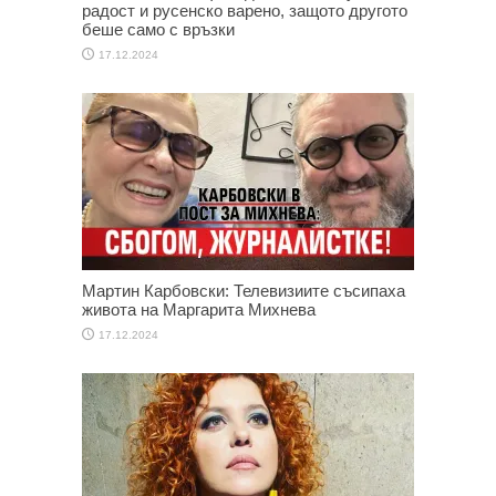
радост и русенско варено, защото другото
беше само с връзки
17.12.2024
Мартин Карбовски: Телевизиите съсипаха
живота на Маргарита Михнева
17.12.2024