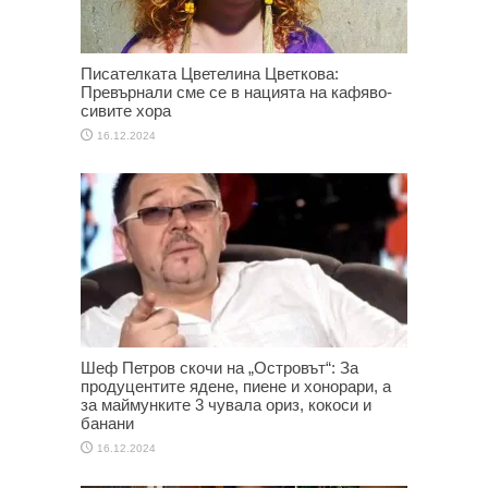
Писателката Цветелина Цветкова:
Превърнали сме се в нацията на кафяво-
сивите хора
16.12.2024
Шеф Петров скочи на „Островът“: За
продуцентите ядене, пиене и хонорари, а
за маймунките 3 чувала ориз, кокоси и
банани
16.12.2024