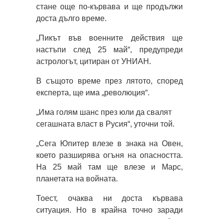
стане още по-кървава и ще продължи
доста дълго време.
„Пикът във военните действия ще
настъпи след 25 май“, предупреди
астрологът, цитиран от УНИАН.
В същото време през лятото, според
експерта, ще има „революция“.
„Има голям шанс през юли да свалят
сегашната власт в Русия“, уточни той.
„Сега Юпитер влезе в знака на Овен,
което разширява огъня на опасността.
На 25 май там ще влезе и Марс,
планетата на войната.
Тоест, очаква ни доста кървава
ситуация. Но в крайна точно заради