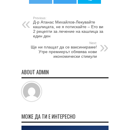
Previous:
Д-р Атанас Михайлов-Лекувайте
кашлицата, не я потискайте – Ето ви
2 рецепти за лечение на кашлица за
един ден
Next:
Ще ни плащат да се вaкcиниpaме!
Утре премиерът обявява нови
икономически стимули
ABOUT ADMIN
МОЖЕ ДА ТИ Е ИНТЕРЕСНО