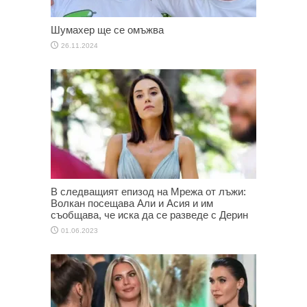
Шумахер ще се омъжва
26.11.2024
В следващият епизод на Мрежа от лъжи:
Волкан посещава Али и Асия и им
съобщава, че иска да се разведе с Дерин
01.06.2023