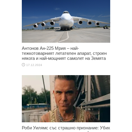
Антонов Ан-225 Мрия – най-
тежкотоварният летателен апарат, строен
някога и най-мощният самолет на Земята
17.12.2024
Роби Уилямс със страшно признание: Убих