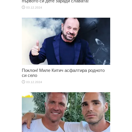
първото си дете заради славата!
03.12.2024
Поклон! Миле Китич асфалтира родното
си село
03.12.2024