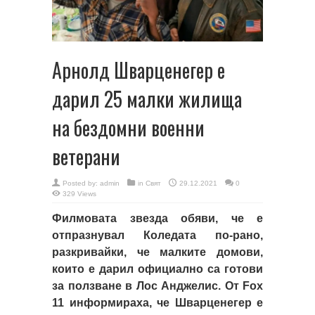
Арнолд Шварценегер е
дарил 25 малки жилища
на бездомни военни
ветерани
Posted by:
admin
in
Свят
29.12.2021
0
329 Views
Филмовата звезда обяви, че е
отпразнувал Коледата по-рано,
разкривайки, че малките домови,
които е дарил официално са готови
за ползване в Лос Анджелис. От Fox
11 информираха, че Шварценегер е