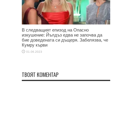
В следващият епизод на Опасно
изкушение: Йълдъз едва не започва да
бие доведената си дъщеря. Забелязва, че
Кумру кърви
01.06.2023
ТВОЯТ КОМЕНТАР