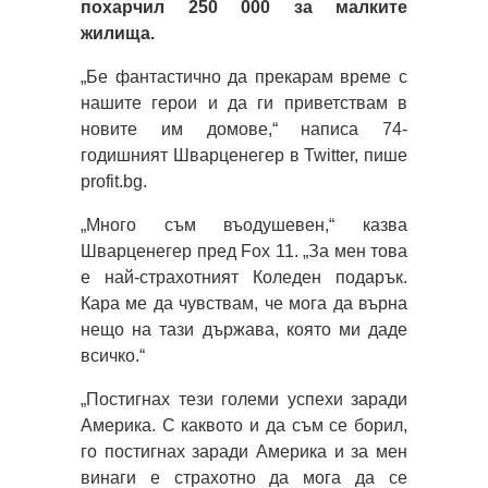
похарчил 250 000 за малките
жилища.
„Бе фантастично да прекарам време с
нашите герои и да ги приветствам в
новите им домове,“ написа 74-
годишният Шварценегер в Twitter, пише
profit.bg.
„Много съм въодушевен,“ казва
Шварценегер пред Fox 11. „За мен това
е най-страхотният Коледен подарък.
Кара ме да чувствам, че мога да върна
нещо на тази държава, която ми даде
всичко.“
„Постигнах тези големи успехи заради
Америка. С каквото и да съм се борил,
го постигнах заради Америка и за мен
винаги е страхотно да мога да се