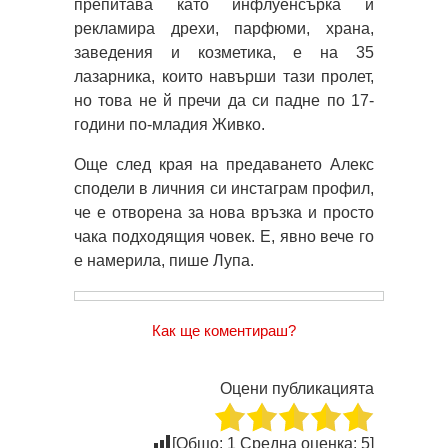
препитава като инфлуенсърка и
рекламира дрехи, парфюми, храна,
заведения и козметика, е на 35
лазарника, които навърши тази пролет,
но това не й пречи да си падне по 17-
години по-младия Живко.
Още след края на предаването Алекс
сподели в личния си инстаграм профил,
че е отворена за нова връзка и просто
чака подходящия човек. Е, явно вече го
е намерила, пише Лупа.
Как ще коментираш?
Оцени публикацията
[Общо:
1
Средна оценка:
5
]