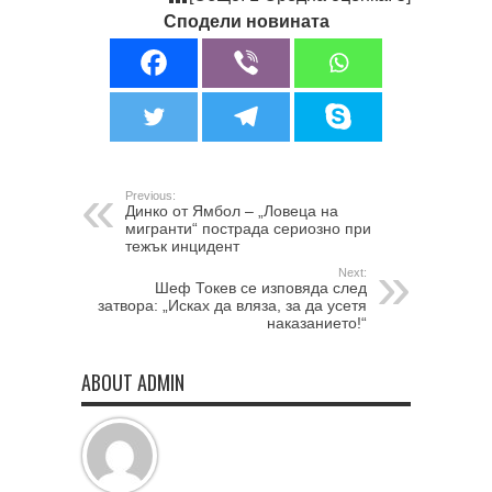
Сподели новината
Previous:
Динко от Ямбол – „Ловеца на
мигранти“ пострада сериозно при
тежък инцидент
Next:
Шеф Токев се изповяда след
затвора: „Исках да вляза, за да усетя
наказанието!“
ABOUT ADMIN