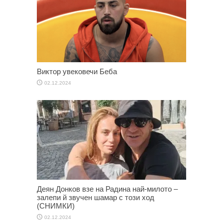
Виктор увековечи Беба
02.12.2024
Деян Донков взе на Радина най-милото –
залепи й звучен шамар с този ход
(СНИМКИ)
02.12.2024