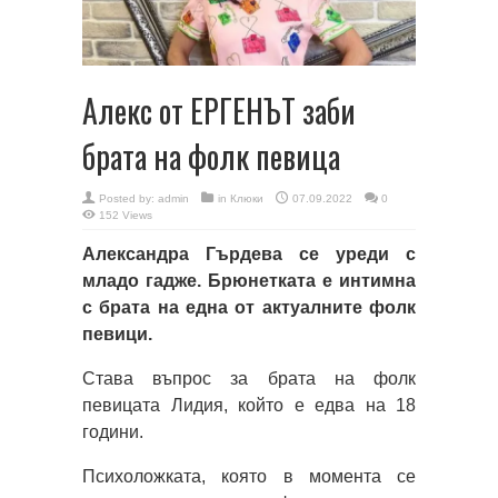
Алекс от ЕРГЕНЪТ заби
брата на фолк певица
Posted by:
admin
in
Клюки
07.09.2022
0
152 Views
Александра Гърдева се уреди с
младо гадже. Брюнетката е интимна
с брата на една от актуалните фолк
певици.
Става въпрос за брата на фолк
певицата Лидия, който е едва на 18
години.
Психоложката, която в момента се