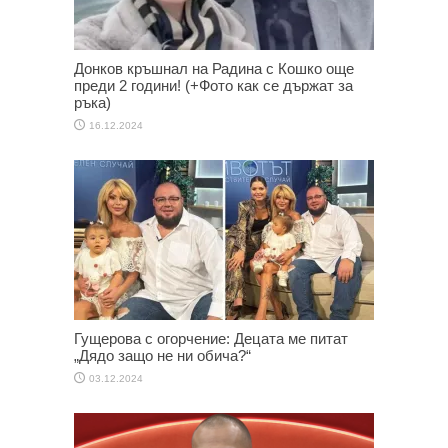
Донков кръшнал на Радина с Кошко още
преди 2 години! (+Фото как се държат за
ръка)
16.12.2024
Гущерова с огорчение: Децата ме питат
„Дядо защо не ни обича?“
03.12.2024