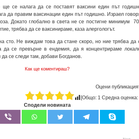
е ще се налага да се поставят ваксини един път годишн
га да правим ваксинации един път годишно. Израел говор
доза. Докато глобално в света не се постигне минимум 7
ие, трябва да се ваксинираме, каза алергологът.
на сто. Не виждам това да стане скоро, но ние трябва да 
 да се превърне в ендемия, да я концентрираме локал
 да се следи там, добави Богданов.
Как ще коментираш?
Оцени публикация
[Общо:
1
Средна оценка
Сподели новината