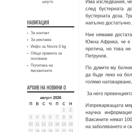
Има изследвания, че
шоуто
след бустерната д
бустерната доза. Т
НАВИГАЦИЯ
напълно достатъчно 
За контакт
Ние нямаме достата
За реклама
Южна Африка, че е м
Инфо за Novini.0.bg
протича, но това не
Общи правила за
Петрунов.
ползване
Политика на
По думите му болни
бисквитките
да бъде леко на бол
голямо натоварване,
АРХИВ НА НОВИНИ 0
За него превенцията
август 2026
П
В
С
Ч
П
С
Н
Изпреварващата мяр
1
2
научна информация
3
4
5
6
7
8
9
Ваксините нямат 100
10
11
12
13
14
15
16
на заболяването и см
17
18
19
20
21
22
23