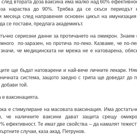
 след втората доза ваксина има малко над 60% ефективнос
оза нараства до 90%. Трябва да се скъси периодът 
ри месеца след направения основен цикъл на имунизация
да се постави, предлага академикът.
тъчно сериозни данни за протичането на омикрон. Знаем 
ного по-заразен, но протича по-леко. Казваме, че по-ле
 значи, че медицинската ни мрежа не е натоварена, обяс
ците ще бъдат натоварени и най-вече личните лекари. Ня
ничната система, защото заедно с грипа ще доведат до п
 добави той.
 е ваксинацията.
ка е стимулиране на масовата ваксинация. Има достатъч
, че наличните ваксини дават защита срещу омикро
% ефективност. Те имат две свойства – да намалят тежест
ъртните случаи, каза акад. Петрунов.