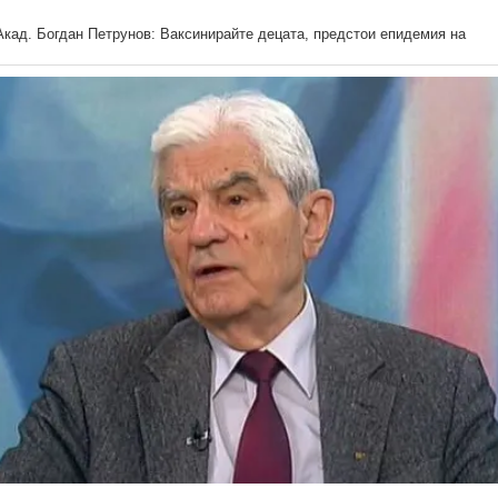
Акад. Богдан Петрунов: Ваксинирайте децата, предстои епидемия на