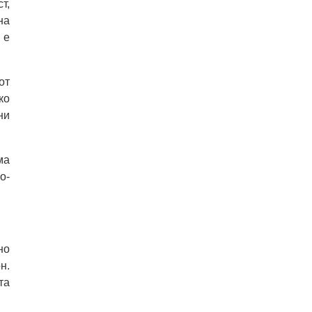
т,
на
 е
от
ко
ни
ма
о-
но
н.
та