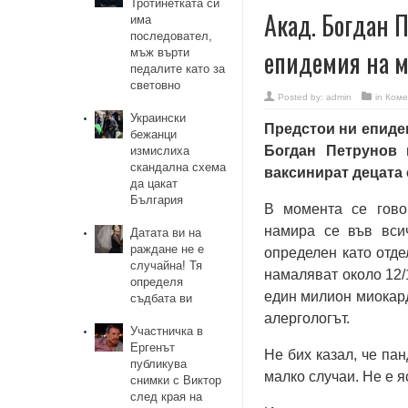
Тротинетката си
Акад. Богдан 
има
последовател,
епидемия на 
мъж върти
педалите като за
световно
Posted by:
admin
in
Коме
Украински
Предстои ни епидем
бежанци
Богдан Петрунов 
измислиха
скандална схема
ваксинират децата 
да цакат
България
В момента се гово
намира се във вси
Датата ви на
раждане не е
определен като отде
случайна! Тя
намаляват около 12/
определя
един милион миокарди
съдбата ви
алергологът.
Участничка в
Ергенът
Не бих казал, че па
публикува
малко случаи. Не е я
снимки с Виктор
след края на