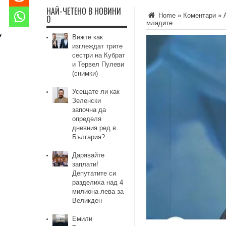
НАЙ-ЧЕТЕНО В НОВИНИ
Home
»
Коментари
»
0
младите
Вижте как
изглеждат трите
сестри на Кубрат
и Тервел Пулеви
(снимки)
Усещате ли как
Зеленски
започна да
определя
дневния ред в
България?
Дарявайте
заплати!
Депутатите си
разделиха над 4
милиона лева за
Великден
Емили