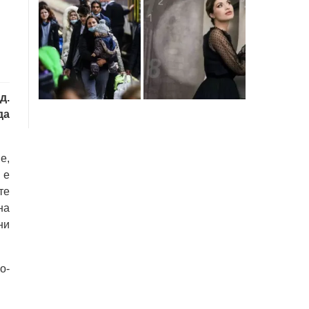
д.
да
е,
 е
те
на
ни
о-