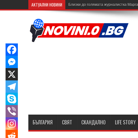
АКТУАЛНИ НОВИНИ
Близки до голямата журналистка Марга
БЪЛГАРИЯ
СВЯТ
СКАНДАЛНО
LIFE STORY