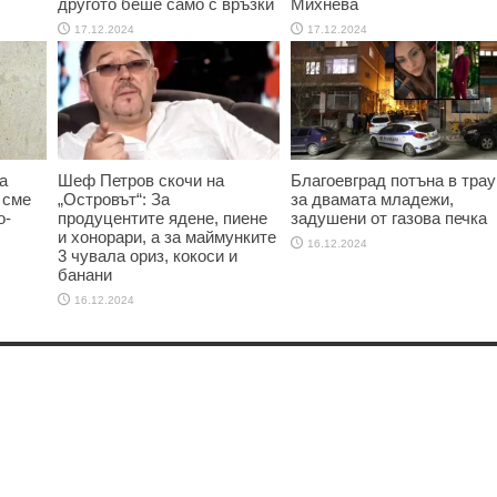
другото беше само с връзки
Михнева
17.12.2024
17.12.2024
а
Шеф Петров скочи на
Благоевград потъна в трау
 сме
„Островът“: За
за двамата младежи,
о-
продуцентите ядене, пиене
задушени от газова печка
и хонорари, а за маймунките
16.12.2024
3 чувала ориз, кокоси и
банани
16.12.2024