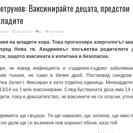
Петрунов: Ваксинирайте децата, предстои
младите
нтари
28.12.2021
0
454 Views
ия на младите хора. Това прогнозира алергологът ака
пред Нова тв. Академикът посъветва родителите 
си, защото ваксината е изпитана и безопасна.
ри, че ковид инфекцията е сърдечно-съдово заболяван
чки тъкани, не само в белия дроб. Постковид синдром
лна болест. Фиксиран е като отделна единица. Миокардити
13/14 на 1 млн ваксинирани. След бустерната доза има 14 
ти, това е доказателство, че ваксините не са опасни, уточ
ндемията ще свърши. Тя ще намалее, ще затихне, ще има п
сно дали ще се възникне нов вариант обаче, каза той