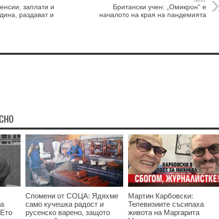
Next:
енсии, заплати и
Британски учен: „Омикрон“ е
дина, раздават и
началото на края на пандемията
ЕСНО
Спомени от СОЦА: Ядяхме
Мартин Карбовски:
та
само кучешка радост и
Телевизиите съсипаха
 Ето
русенско варено, защото
живота на Маргарита