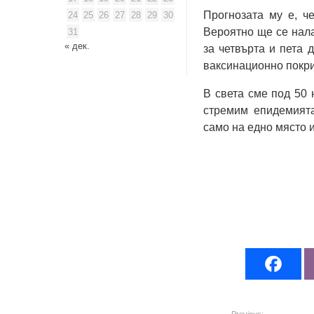
Прогнозата му е, ч
24
25
26
27
28
29
30
Вероятно ще се нала
31
« дек.
за четвърта и пета 
ваксинационно покрит
В света сме под 50 
стремим епидемията
само на едно място и