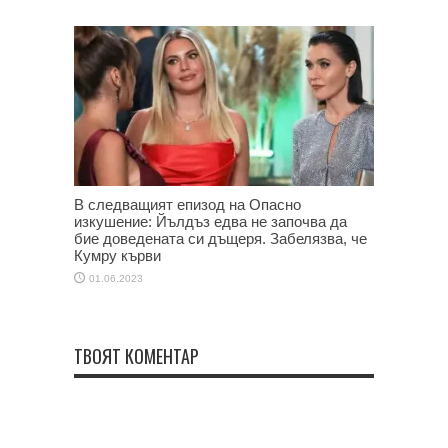
В следващият епизод на Опасно
изкушение: Йълдъз едва не започва да
бие доведената си дъщеря. Забелязва, че
Кумру кърви
01.06.2023
ТВОЯТ КОМЕНТАР