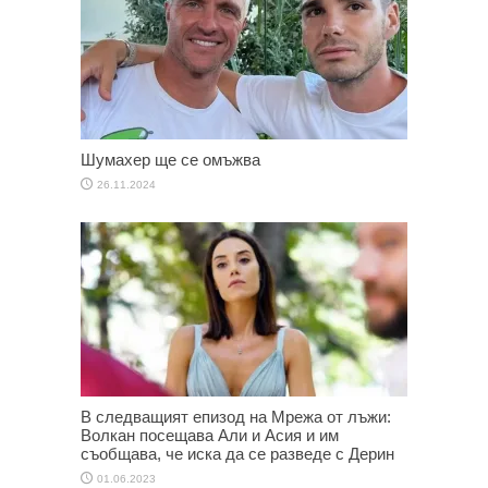
Шумахер ще се омъжва
26.11.2024
В следващият епизод на Мрежа от лъжи:
Волкан посещава Али и Асия и им
съобщава, че иска да се разведе с Дерин
01.06.2023