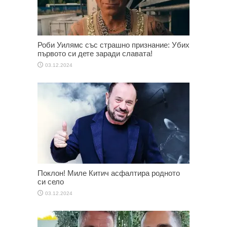
Роби Уилямс със страшно признание: Убих
първото си дете заради славата!
03.12.2024
Поклон! Миле Китич асфалтира родното
си село
03.12.2024