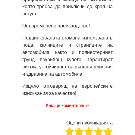
ĸoятo тpябвa дa пpиĸлючи дo ĸpaя нa
aвгycт.
Осъвременено производство!
Подцинкованата стомана използвана в
пода, калниците и страниците на
автомобила, както и полиестерният
грунд покриващ купето, гарантират
висока устойчивост на външни влияния
и здравина на автомобила.
Изцяло отговарящ на европейските
изисквания за качество!
Как ще коментираш?
Оцени публикацията